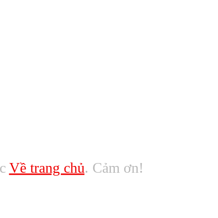
ác
Về trang chủ
. Cảm ơn!