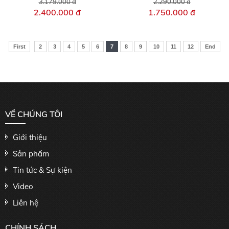
3.179.000 đ
2.290.000 đ
2.400.000 đ
1.750.000 đ
First
2
3
4
5
6
7
8
9
10
11
12
End
VỀ CHÚNG TÔI
Giới thiệu
Sản phẩm
Tin tức & Sự kiện
Video
Liên hệ
CHÍNH SÁCH