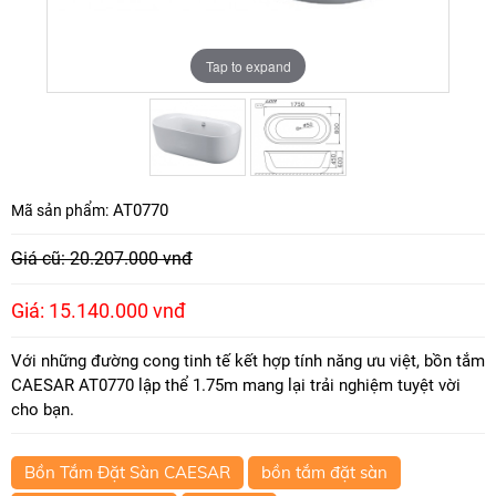
Tap to expand
Tap to expand
AT0770
Mã sản phẩm:
Giá cũ: 20.207.000 vnđ
Giá: 15.140.000 vnđ
Với những đường cong tinh tế kết hợp tính năng ưu việt, bồn tắm
CAESAR AT0770 lập thể 1.75m mang lại trải nghiệm tuyệt vời
cho bạn.
Bồn Tắm Đặt Sàn CAESAR
bồn tắm đặt sàn