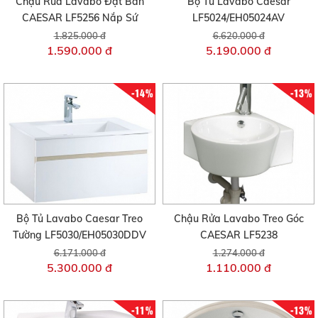
Chậu Rửa Lavabo Đặt Bàn
Bộ Tủ Lavabo Caesar
CAESAR LF5256 Nắp Sứ
LF5024/EH05024AV
1.825.000 đ
6.620.000 đ
1.590.000 đ
5.190.000 đ
-14%
-13%
Bộ Tủ Lavabo Caesar Treo
Chậu Rửa Lavabo Treo Góc
Tường LF5030/EH05030DDV
CAESAR LF5238
6.171.000 đ
1.274.000 đ
5.300.000 đ
1.110.000 đ
-11%
-13%