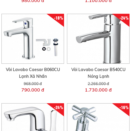
980.000 đ
1.100.000 đ
-18%
-24%
Vòi Lavabo Caesar B060CU
Vòi Lavabo Caesar B540CU
Lạnh Xả Nhấn
Nóng Lạnh
968.000 đ
2.266.000 đ
790.000 đ
1.730.000 đ
-24%
-16%