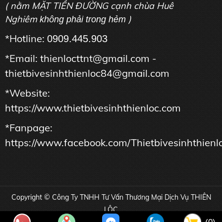
( nằm MẶT TIỀN ĐƯỜNG cạnh chùa Huê
Nghiêm
)
không phải trong hẻm
*Hotline:
0909.445.903
*Email: thienlocttnt@gmail.com -
thietbivesinhthienloc84@gmail.com
*Website:
https://www.thietbivesinhthienloc.com
*Fanpage:
https://www.facebook.com/Thietbivesinhthienl
Copyright © Công Ty TNHH Tư Vấn Thương Mại Dịch Vụ THIÊN
LỘC