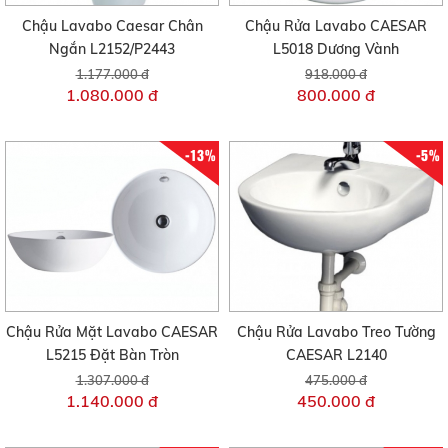
Chậu Lavabo Caesar Chân
Chậu Rửa Lavabo CAESAR
Ngắn L2152/P2443
L5018 Dương Vành
1.177.000 đ
918.000 đ
1.080.000 đ
800.000 đ
-13%
-5%
Chậu Rửa Mặt Lavabo CAESAR
Chậu Rửa Lavabo Treo Tường
L5215 Đặt Bàn Tròn
CAESAR L2140
1.307.000 đ
475.000 đ
1.140.000 đ
450.000 đ