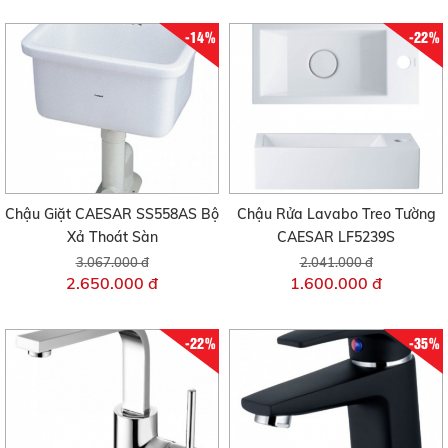
-14%
-22%
Chậu Giặt CAESAR SS558AS Bộ
Chậu Rửa Lavabo Treo Tường
Xả Thoát Sàn
CAESAR LF5239S
3.067.000 đ
2.041.000 đ
2.650.000 đ
1.600.000 đ
-22%
-35%