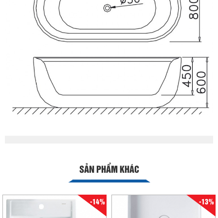
SẢN PHẨM KHÁC
-14%
-13%