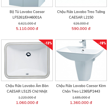
Bộ Tủ Lavabo Caesar
Chậu Rửa Lavabo Treo Tường
LF5261/EH46001A
CAESAR L2150
6.621.000 đ
626.000 đ
5.110.000 đ
590.000 đ
-13%
-19%
Chậu Rửa Lavabo Âm Bàn
Chậu Rửa Lavabo Caesar Kèm
CAESAR L5125 Chữ Nhật
Chân Treo L2365/P2443
1.220.000 đ
1.685.000 đ
1.060.000 đ
1.360.000 đ