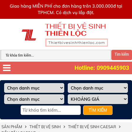
0909445903
Giao hàng MIỄN PHÍ cho đơn hàng trên 3.000.000đ tại
TPHCM. Có dịch vụ lắp đặt.
Tìm kiếm
Hotline: 0909445903
TÌM KIẾM
SẢN PHẨM
THIẾT BỊ VỆ SINH
THIẾT BỊ VỆ SINH CAESAR