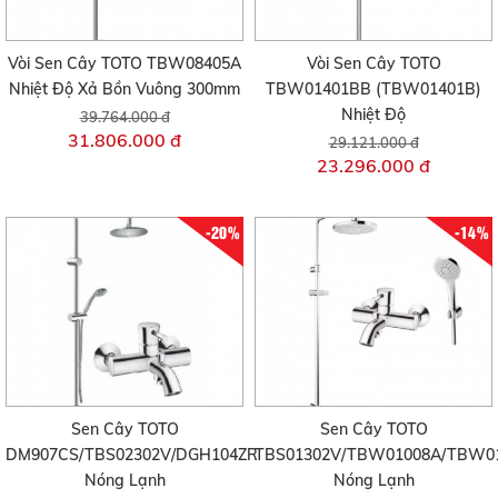
Vòi Sen Cây TOTO TBW08405A
Vòi Sen Cây TOTO
Nhiệt Độ Xả Bồn Vuông 300mm
TBW01401BB (TBW01401B)
Nhiệt Độ
39.764.000 đ
31.806.000 đ
29.121.000 đ
23.296.000 đ
-20%
-14%
Sen Cây TOTO
Sen Cây TOTO
DM907CS/TBS02302V/DGH104ZR
TBS01302V/TBW01008A/TBW0
Nóng Lạnh
Nóng Lạnh