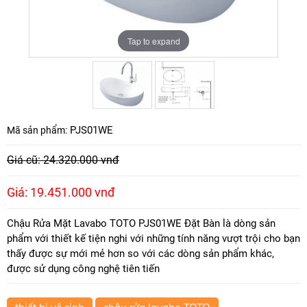
Tap to expand
Tap to expand
PJS01WE
Mã sản phẩm:
Giá cũ: 24.320.000 vnđ
Giá: 19.451.000 vnđ
Chậu Rửa Mặt Lavabo TOTO PJS01WE Đặt Bàn là dòng sản
phẩm với thiết kế tiện nghi với những tính năng vượt trội cho bạn
thấy được sự mới mẻ hơn so với các dòng sản phẩm khác,
được sử dụng công nghệ tiên tiến