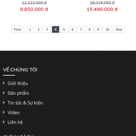
12.322.000 đ
18.019.000 đ
9.850.000 đ
15.490.000 đ
First
1
2
3
4
5
6
7
8
9
10
End
VỀ CHÚNG TÔI
Giới thiệu
Sản phẩm
Tin tức & Sự kiện
Video
Liên hệ