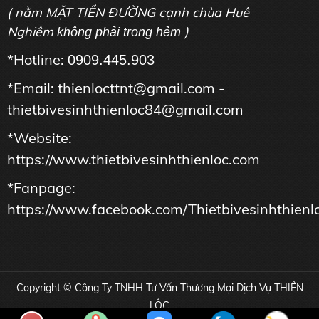
( nằm MẶT TIỀN ĐƯỜNG cạnh chùa Huê
Nghiêm
)
không phải trong hẻm
*Hotline:
0909.445.903
*Email: thienlocttnt@gmail.com -
thietbivesinhthienloc84@gmail.com
*Website:
https://www.thietbivesinhthienloc.com
*Fanpage:
https://www.facebook.com/Thietbivesinhthienl
Copyright © Công Ty TNHH Tư Vấn Thương Mại Dịch Vụ THIÊN
LỘC