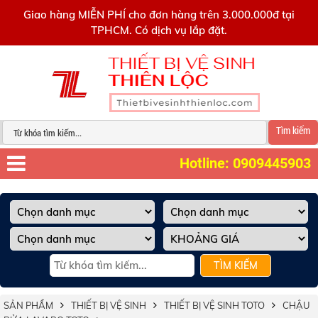
0909445903
Giao hàng MIỄN PHÍ cho đơn hàng trên 3.000.000đ tại
TPHCM. Có dịch vụ lắp đặt.
Tìm kiếm
Hotline: 0909445903
TÌM KIẾM
SẢN PHẨM
THIẾT BỊ VỆ SINH
THIẾT BỊ VỆ SINH TOTO
CHẬU