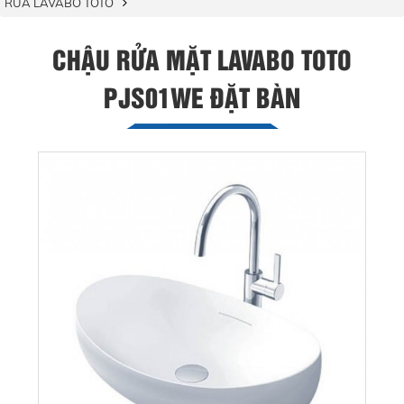
RỬA LAVABO TOTO
CHẬU RỬA MẶT LAVABO TOTO
PJS01WE ĐẶT BÀN