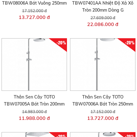
TBW08006A Bát Vuông 250mm
TBW07401AA Nhiệt Độ Xả Xô
Tròn 200mm Dòng G
17.152.000 đ
13.727.000 đ
27.609.000 đ
22.086.000 đ
-20%
-20%
Thân Sen Cây TOTO
Thân Sen Cây TOTO
TBW07005A Bát Tròn 200mm
TBW07006A Bát Tròn 250mm
14.983.000 đ
17.152.000 đ
11.988.000 đ
13.727.000 đ
-20%
-20%