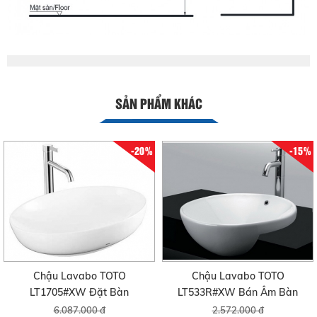
SẢN PHẨM KHÁC
-20%
-15%
Chậu Lavabo TOTO
Chậu Lavabo TOTO
LT1705#XW Đặt Bàn
LT533R#XW Bán Âm Bàn
6.087.000 đ
2.572.000 đ