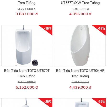
Treo Tường
UT557T#XW Treo Tường
4.271.000 đ
5.361.000 đ
3.683.000 đ
4.396.000 đ
-16%
-14%
Bồn Tiểu Nam TOTO UT570T
Bồn Tiểu Nam TOTO UT904HR
Treo Tường
Treo Tường
6.103.000 đ
5.155.000 đ
5.152.000 đ
4.439.000 đ
-29%
-14%