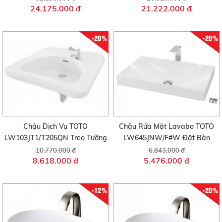
24.175.000 đ
21.222.000 đ
-20%
-20%
Chậu Dịch Vụ TOTO
Chậu Rửa Mặt Lavabo TOTO
LW103JT1/T205QN Treo Tường
LW645JNW/F#W Đặt Bàn
10.770.000 đ
6.843.000 đ
8.618.000 đ
5.476.000 đ
-12%
-20%