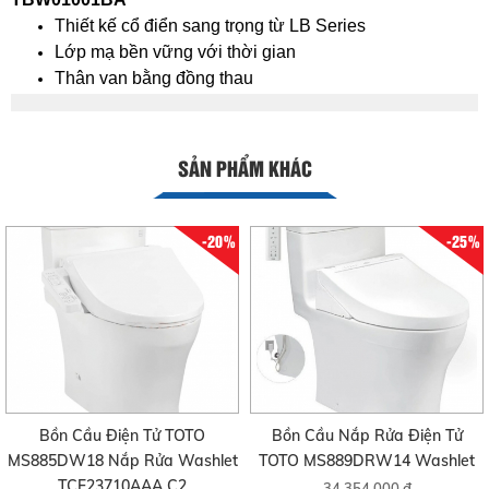
Thiết kế cổ điển sang trọng từ LB Series
Lớp mạ bền vững với thời gian
Thân van bằng đồng thau
SẢN PHẨM KHÁC
-20%
-25%
Bồn Cầu Điện Tử TOTO
Bồn Cầu Nắp Rửa Điện Tử
MS885DW18 Nắp Rửa Washlet
TOTO MS889DRW14 Washlet
TCF23710AAA C2
34.354.000 đ