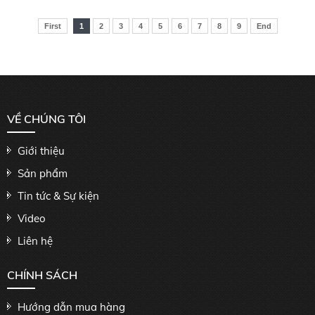
First
1
2
3
4
5
6
7
8
9
End
VỀ CHÚNG TÔI
Giới thiệu
Sản phẩm
Tin tức & Sự kiện
Video
Liên hệ
CHÍNH SÁCH
Hướng dẫn mua hàng