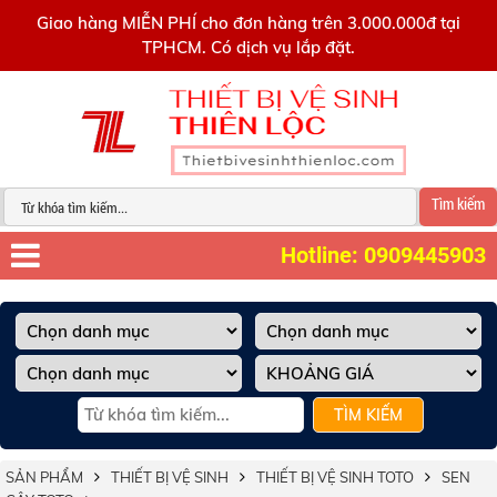
0909445903
Giao hàng MIỄN PHÍ cho đơn hàng trên 3.000.000đ tại
TPHCM. Có dịch vụ lắp đặt.
Tìm kiếm
Hotline: 0909445903
TÌM KIẾM
SẢN PHẨM
THIẾT BỊ VỆ SINH
THIẾT BỊ VỆ SINH TOTO
SEN