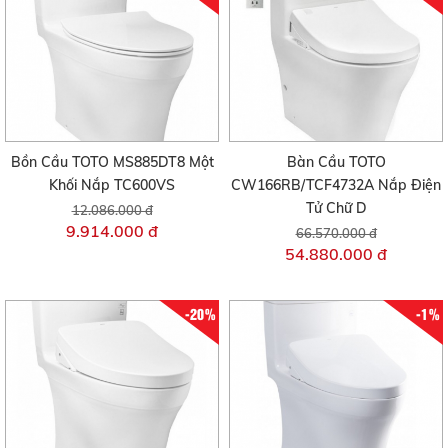
Bồn Cầu TOTO MS885DT8 Một
Bàn Cầu TOTO
Khối Nắp TC600VS
CW166RB/TCF4732A Nắp Điện
Tử Chữ D
12.086.000 đ
9.914.000 đ
66.570.000 đ
54.880.000 đ
-20%
-1%