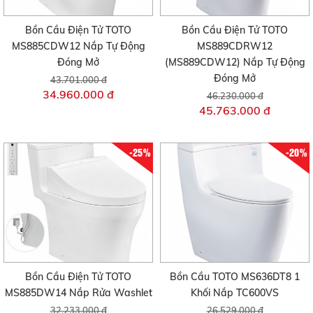
Bồn Cầu Điện Tử TOTO
Bồn Cầu Điện Tử TOTO
MS885CDW12 Nắp Tự Động
MS889CDRW12
Đóng Mở
(MS889CDW12) Nắp Tự Động
Đóng Mở
43.701.000 đ
34.960.000 đ
46.230.000 đ
45.763.000 đ
-25%
-20%
Bồn Cầu Điện Tử TOTO
Bồn Cầu TOTO MS636DT8 1
MS885DW14 Nắp Rửa Washlet
Khối Nắp TC600VS
32.233.000 đ
26.529.000 đ