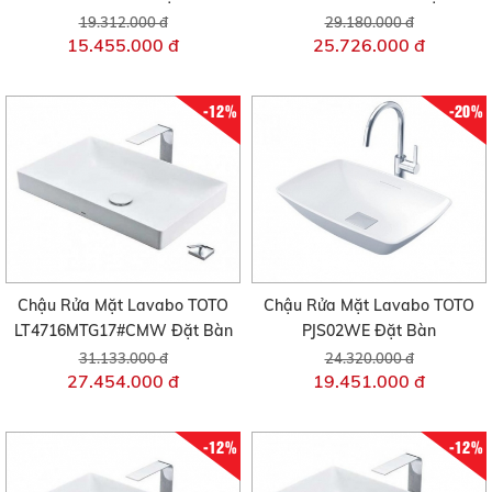
19.312.000 đ
29.180.000 đ
15.455.000 đ
25.726.000 đ
-12%
-20%
Chậu Rửa Mặt Lavabo TOTO
Chậu Rửa Mặt Lavabo TOTO
LT4716MTG17#CMW Đặt Bàn
PJS02WE Đặt Bàn
31.133.000 đ
24.320.000 đ
27.454.000 đ
19.451.000 đ
-12%
-12%