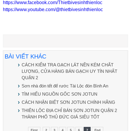
https://www.facebook.com/Thietbivesinhthienloc
https://www.youtube.com/@thietbivesinhthienloc
BÀI VIẾT KHÁC
CÁCH KIỂM TRA GẠCH LÁT NỀN KÉM CHẤT
LƯỢNG, CỬA HÀNG BÁN GẠCH UY TÍN NHẤT
QUẬN 2
Sơn nhà đón tết để rước Tài Lộc đón Bình An
TÌM HIỂU NGUỒN GỐC SƠN JOTUN
CÁCH NHẬN BIẾT SƠN JOTUN CHÍNH HÃNG
THIÊN LỘC ĐỊA CHỈ BÁN SƠN JOTUN QUẬN 2
THÀNH PHỐ THỦ ĐỨC GIÁ SIÊU TỐT
First
2
3
4
5
6
7
End