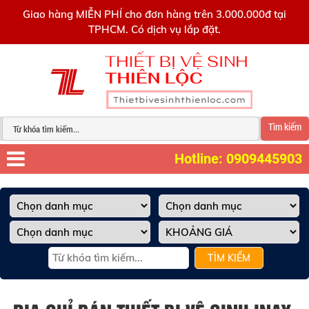
0909445903
Giao hàng MIỄN PHÍ cho đơn hàng trên 3.000.000đ tại
TPHCM. Có dịch vụ lắp đặt.
Tìm kiếm
Hotline: 0909445903
TÌM KIẾM