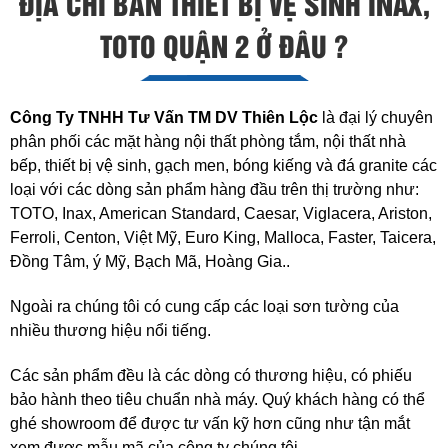
ĐỊA CHỈ BÁN THIẾT BỊ VỆ SINH INAX,
TOTO QUẬN 2 Ở ĐÂU ?
Công Ty TNHH Tư Vấn TM DV Thiên Lộc
là đại lý chuyên
phân phối các mặt hàng nội thất phòng tắm, nội thất nhà
bếp, thiết bị vệ sinh, gạch men, bóng kiếng và đá granite các
loại với các dòng sản phẩm hàng đầu trên thị trường như:
TOTO, Inax, American Standard, Caesar, Viglacera, Ariston,
Ferroli, Centon, Việt Mỹ, Euro King, Malloca, Faster, Taicera,
Đồng Tâm, ý Mỹ, Bạch Mã, Hoàng Gia..
Ngoài ra chúng tôi có cung cấp các loại sơn tường của
nhiều thương hiệu nổi tiếng.
Các sản phẩm đều là các dòng có thương hiệu, có phiếu
bảo hành theo tiêu chuẩn nhà máy. Quý khách hàng có thể
ghé showroom để được tư vấn kỹ hơn cũng như tận mắt
xem được mẫu mã của công ty chúng tôi.