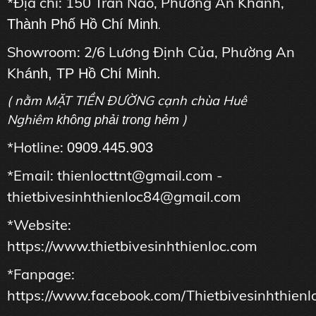
*Địa chỉ: 150 Trần Não, Phường An Khánh,
Thành Phố Hồ Chí Minh
.
Showroom: 2/6 Lương Định Của, Phường An
Kh
ánh, TP Hồ Chí Minh.
( nằm MẶT TIỀN ĐƯỜNG cạnh chùa Huê
Nghiêm
)
không phải trong hẻm
*Hotline:
0909.445.903
*Email: thienlocttnt@gmail.com -
thietbivesinhthienloc84@gmail.com
*Website:
https://www.thietbivesinhthienloc.com
*Fanpage:
https://www.facebook.com/Thietbivesinhthienl