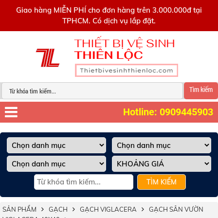
0909445903
Giao hàng MIỄN PHÍ cho đơn hàng trên 3.000.000đ tại
TPHCM. Có dịch vụ lắp đặt.
Tìm kiếm
Hotline: 0909445903
TÌM KIẾM
SẢN PHẨM
GẠCH
GẠCH VIGLACERA
GẠCH SÂN VƯỜN