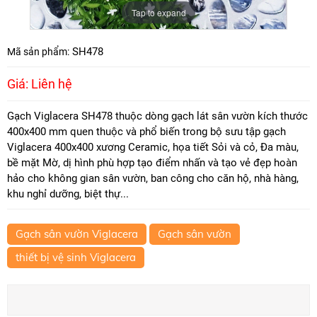
Tap to expand
SH478
Mã sản phẩm:
Giá: Liên hệ
Gạch Viglacera SH478 thuộc dòng gạch lát sân vườn kích thước
400x400 mm quen thuộc và phổ biến trong bộ sưu tập gạch
Viglacera 400x400 xương Ceramic, họa tiết Sỏi và cỏ, Đa màu,
bề mặt Mờ, dị hình phù hợp tạo điểm nhấn và tạo vẻ đẹp hoàn
hảo cho không gian sân vườn, ban công cho căn hộ, nhà hàng,
khu nghỉ dưỡng, biệt thự...
Gạch sân vườn Viglacera
Gạch sân vườn
thiết bị vệ sinh Viglacera