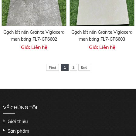
Gạch lát nền Granite Viglacera
Gạch lát nền Granite Viglacera
men bóng FL7-GP6602
men bóng FL7-GP6603
Giá: Liên hệ
Giá: Liên hệ
First
1
2
End
VỀ CHÚNG TÔI
Giới thiệu
Sản phẩm