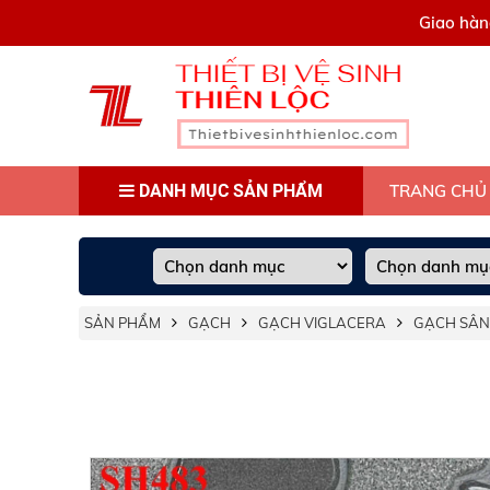
0909445903
Giao hàn
DANH MỤC SẢN PHẨM
TRANG CHỦ
SẢN PHẨM
GẠCH
GẠCH VIGLACERA
GẠCH SÂN