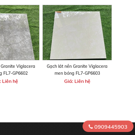
 Granite Viglacera
Gạch lát nền Granite Viglacera
g FL7-GP6602
men bóng FL7-GP6603
: Liên hệ
Giá: Liên hệ
0909445903