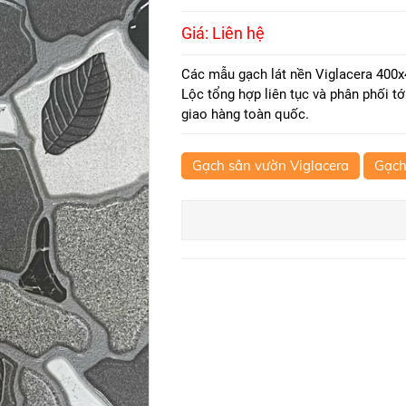
Giá: Liên hệ
Các mẫu gạch lát nền Viglacera 400x
Lộc tổng hợp liên tục và phân phối tớ
giao hàng toàn quốc.
Gạch sân vườn Viglacera
Gạch