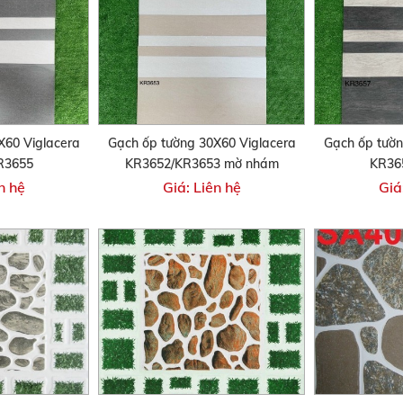
X60 Viglacera
Gạch ốp tường 30X60 Viglacera
Gạch ốp tườn
R3655
KR3652/KR3653 mờ nhám
KR36
n hệ
Giá: Liên hệ
Giá