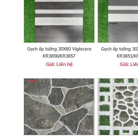
Gạch ốp tường 30X60 Viglacera
Gạch ốp tường 30
KR3656/KR3657
KR3651/K
Giá: Liên hệ
Giá: Liê