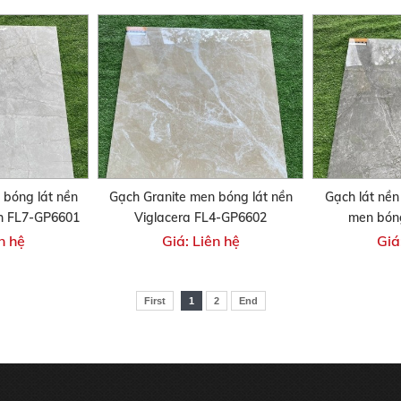
 bóng lát nền
Gạch Granite men bóng lát nền
Gạch lát nền
h FL7-GP6601
Viglacera FL4-GP6602
men bón
n hệ
Giá: Liên hệ
Giá
First
1
2
End