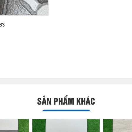
483
SẢN PHẨM KHÁC