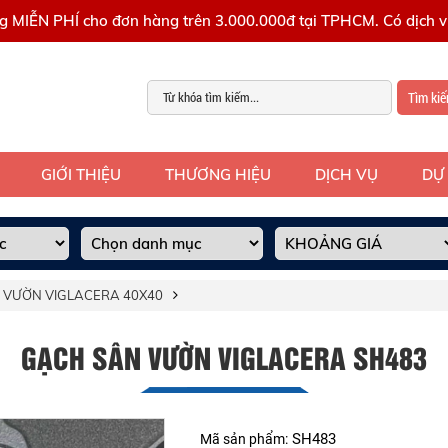
g MIỄN PHÍ cho đơn hàng trên 3.000.000đ tại TPHCM. Có dịch vụ
Tìm ki
GIỚI THIỆU
THƯƠNG HIỆU
DỊCH VỤ
DỰ
 VƯỜN VIGLACERA 40X40
GẠCH SÂN VƯỜN VIGLACERA SH483
SH483
Mã sản phẩm: