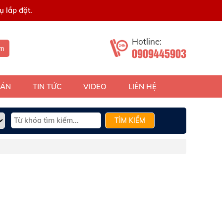
 lắp đặt.
Hotline:
ếm
0909445903
 ÁN
TIN TỨC
VIDEO
LIÊN HỆ
TÌM KIẾM