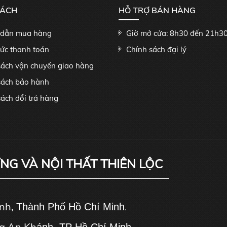
SÁCH
HỖ TRỢ BÁN HÀNG
dẫn mua hàng
Giờ mở cửa: 8h30 đến 21h3
hức thanh toán
Chính sách đại lý
sách vận chuyển giao hàng
sách bảo hành
ách đổi trả hàng
ỰNG VÀ NỘI THẤT THIÊN LỘC
ánh,
Thành Phố Hồ Chí Minh
.
g An Kh