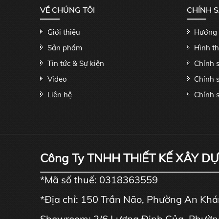
VỀ CHÚNG TÔI
CHÍNH 
Giới thiệu
Hướng 
Sản phẩm
Hình t
Tin tức & Sự kiện
Chính 
Video
Chính 
Liên hệ
Chính s
Công Ty TNHH THIẾT KẾ XÂY D
*Mã số thuế: 0318363559
*Địa chỉ: 150 Trần Não, Phường An Kh
Showroom: 2/6 Lương Định Của, Phườn