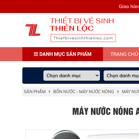
0909445903
Giao hàn
DANH MỤC SẢN PHẨM
TRANG CHỦ
SẢN PHẨM
BỒN NƯỚC - MÁY NƯỚC NÓNG
MÁY NƯ
MÁY NƯỚC NÓNG A