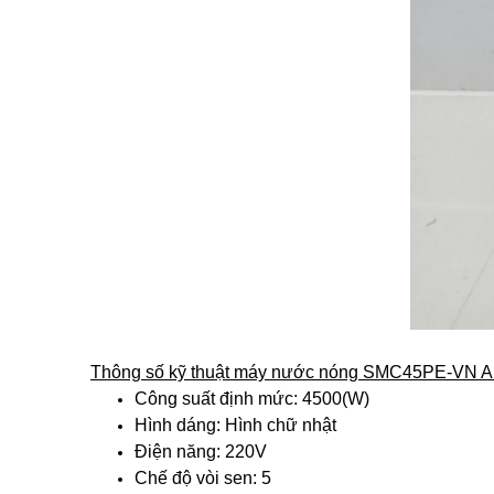
Thông số kỹ thuật máy nước nóng SMC45PE-VN Aris
Công suất định mức: 4500(W)
Hình dáng: Hình chữ nhật
Điện năng: 220V
Chế độ vòi sen: 5