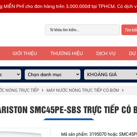
g MIỄN PHÍ cho đơn hàng trên 3.000.000đ tại TPHCM. Có dịch vụ
Tìm ki
GIỚI THIỆU
THƯƠNG HIỆU
DỊCH VỤ
DỰ
ỚC NÓNG TRỰC TIẾP
MÁY NƯỚC NÓNG TRỰC TIẾP CÓ BƠM
RISTON SMC45PE-SBS TRỰC TIẾP CÓ
3195070 hoặc SMC45P
Mã sản phẩm: