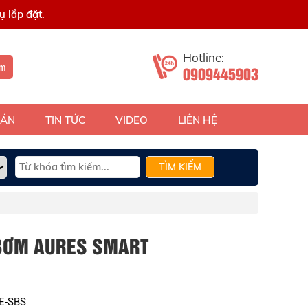
 lắp đặt.
Hotline:
ếm
0909445903
 ÁN
TIN TỨC
VIDEO
LIÊN HỆ
TÌM KIẾM
 BƠM AURES SMART
E-SBS