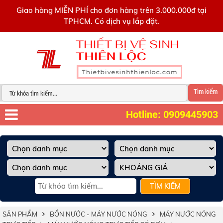
0909445903
Giao hàng MIỄN PHÍ cho đơn hàng trên 3.000.000đ tại
TPHCM. Có dịch vụ lắp đặt.
Tìm kiếm
Hotline: 0909445903
TÌM KIẾM
SẢN PHẨM
BỒN NƯỚC - MÁY NƯỚC NÓNG
MÁY NƯỚC NÓNG