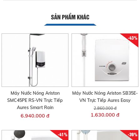
SẢN PHẨM KHÁC
-43%
Máy Nước Nóng Ariston
Máy Nước Nóng Ariston SB35E-
SMC45PE RS-VN Trực Tiếp
VN Trực Tiếp Aures Easy
Aures Smart Rain
2.860.000 đ
1.630.000 đ
6.940.000 đ
-41%
-39%