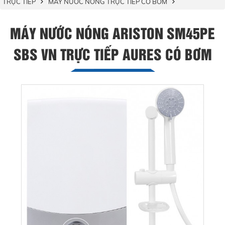
TRỰC TIẾP
MÁY NƯỚC NÓNG TRỰC TIẾP CÓ BƠM
MÁY NƯỚC NÓNG ARISTON SM45PE
SBS VN TRỰC TIẾP AURES CÓ BƠM