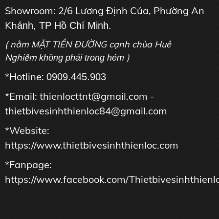
Showroom: 2/6 Lương Định Của, Phường An
Kh
ánh, TP Hồ Chí Minh.
( nằm MẶT TIỀN ĐƯỜNG cạnh chùa Huê
Nghiêm
)
không phải trong hẻm
*Hotline:
0909.445.903
*Email: thienlocttnt@gmail.com -
thietbivesinhthienloc84@gmail.com
*Website:
https://www.thietbivesinhthienloc.com
*Fanpage:
https://www.facebook.com/Thietbivesinhthienl