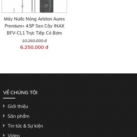
Máy Nước Nóng Ariston Aures
Premium+ 4.5P Sen Cây INAX
BFV-CL1 Trực Tiếp Có Bơm
10.260.000 đ
6.250.000 đ
VỀ CHÚNG TÔI
Giới thiệu
Sản phẩm
Tin tức & Sự kiện
Video