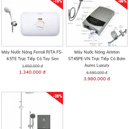
-19%
-40%
Máy Nước Nóng Ferroli RITA FS-
Máy Nước Nóng Ariston
4.5TE Trực Tiếp Có Tay Sen
ST45PE-VN Trực Tiếp Có Bơm
Aures Luxury
1.660.000 đ
1.340.000 đ
6.590.000 đ
3.980.000 đ
-39%