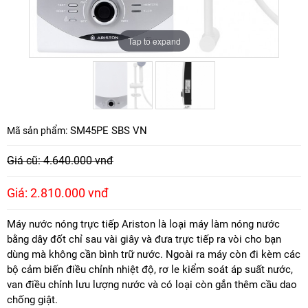
Tap to expand
Tap to expand
SM45PE SBS VN
Mã sản phẩm:
Giá cũ: 4.640.000 vnđ
Giá: 2.810.000 vnđ
Máy nước nóng trực tiếp Ariston là loại máy làm nóng nước
bằng dây đốt chỉ sau vài giây và đưa trực tiếp ra vòi cho bạn
dùng mà không cần bình trữ nước. Ngoài ra máy còn đi kèm các
bộ cảm biến điều chỉnh nhiệt độ, rơ le kiểm soát áp suất nước,
van điều chỉnh lưu lượng nước và có loại còn gắn thêm cầu dao
chống giật.