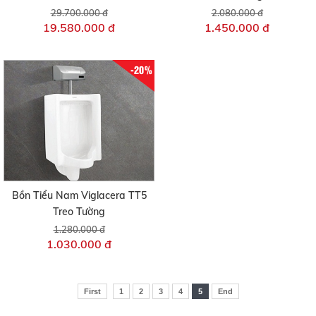
29.700.000 đ
2.080.000 đ
19.580.000 đ
1.450.000 đ
-20%
Bồn Tiểu Nam Viglacera TT5
Treo Tường
1.280.000 đ
1.030.000 đ
First
1
2
3
4
5
End