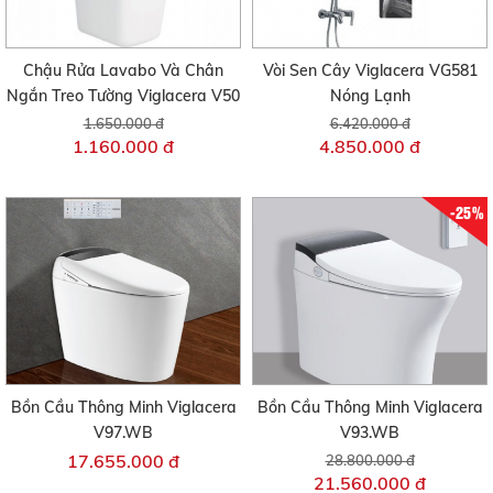
Chậu Rửa Lavabo Và Chân
Vòi Sen Cây Viglacera VG581
Ngắn Treo Tường Viglacera V50
Nóng Lạnh
1.650.000 đ
6.420.000 đ
1.160.000 đ
4.850.000 đ
-25%
Bồn Cầu Thông Minh Viglacera
Bồn Cầu Thông Minh Viglacera
V97.WB
V93.WB
17.655.000 đ
28.800.000 đ
21.560.000 đ