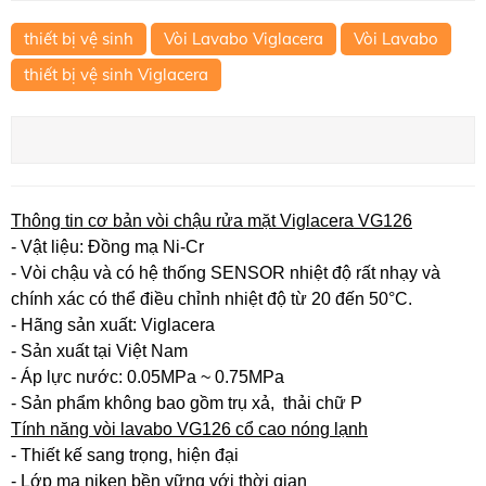
thiết bị vệ sinh
Vòi Lavabo Viglacera
Vòi Lavabo
thiết bị vệ sinh Viglacera
Thông tin cơ bản vòi chậu rửa mặt Viglacera VG126
- Vật liệu: Đồng mạ Ni-Cr
- Vòi chậu và có hệ thống SENSOR nhiệt độ rất nhạy và
chính xác có thể điều chỉnh nhiệt độ từ 20 đến 50°C.
- Hãng sản xuất: Viglacera
- Sản xuất tại Việt Nam
- Áp lực nước: 0.05MPa ~ 0.75MPa
- Sản phẩm không bao gồm trụ xả, thải chữ P
Tính năng vòi lavabo VG126 cổ cao nóng lạnh
- Thiết kế sang trọng, hiện đại
- Lớp mạ niken bền vững với thời gian