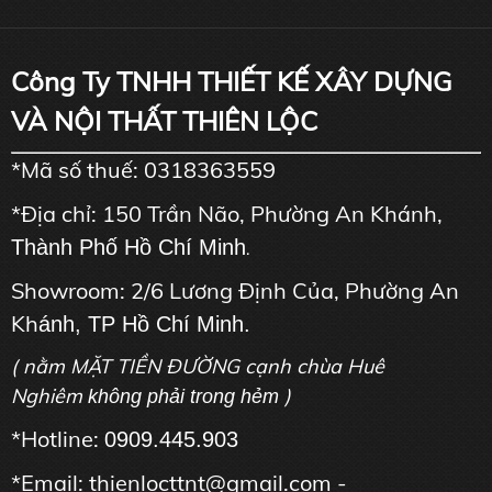
Công Ty TNHH THIẾT KẾ XÂY DỰNG
VÀ NỘI THẤT THIÊN LỘC
*Mã số thuế: 0318363559
*Địa chỉ: 150 Trần Não, Phường An Khánh,
Thành Phố Hồ Chí Minh
.
Showroom: 2/6 Lương Định Của, Phường An
Kh
ánh, TP Hồ Chí Minh.
( nằm MẶT TIỀN ĐƯỜNG cạnh chùa Huê
Nghiêm
)
không phải trong hẻm
*Hotline:
0909.445.903
*Email: thienlocttnt@gmail.com -