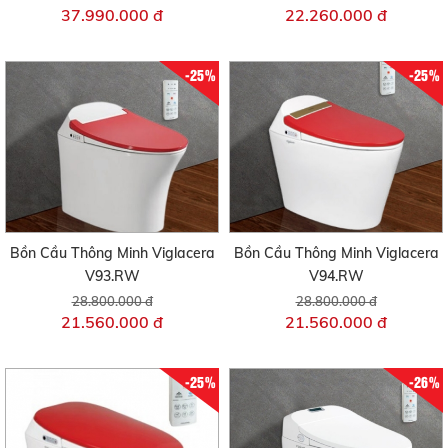
37.990.000 đ
22.260.000 đ
-25%
-25%
Bồn Cầu Thông Minh Viglacera
Bồn Cầu Thông Minh Viglacera
V93.RW
V94.RW
28.800.000 đ
28.800.000 đ
21.560.000 đ
21.560.000 đ
-25%
-26%