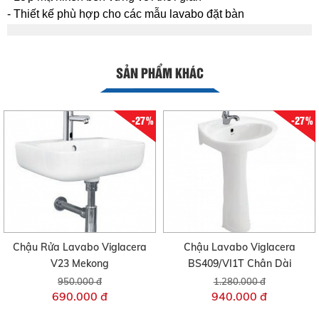
- Thiết kế phù hợp cho các mẫu lavabo đặt bàn
SẢN PHẨM KHÁC
-27%
-27%
Chậu Rửa Lavabo Viglacera
Chậu Lavabo Viglacera
V23 Mekong
BS409/VI1T Chân Dài
950.000 đ
1.280.000 đ
690.000 đ
940.000 đ