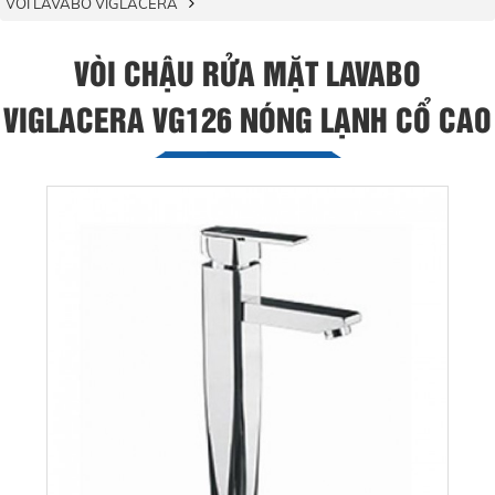
VÒI LAVABO VIGLACERA
VÒI CHẬU RỬA MẶT LAVABO
VIGLACERA VG126 NÓNG LẠNH CỔ CAO