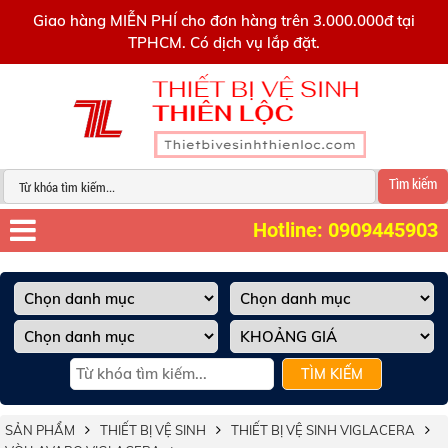
0909445903
Giao hàng MIỄN PHÍ cho đơn hàng trên 3.000.000đ tại
TPHCM. Có dịch vụ lắp đặt.
Tìm kiếm
Hotline: 0909445903
TÌM KIẾM
SẢN PHẨM
THIẾT BỊ VỆ SINH
THIẾT BỊ VỆ SINH VIGLACERA