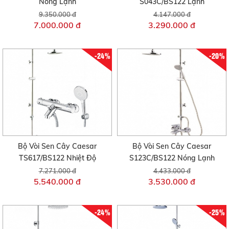
Nóng Lạnh
S043C/BS122 Lạnh
9.350.000 đ
4.147.000 đ
7.000.000 đ
3.290.000 đ
-24%
-20%
Bộ Vòi Sen Cây Caesar
Bộ Vòi Sen Cây Caesar
TS617/BS122 Nhiệt Độ
S123C/BS122 Nóng Lạnh
7.271.000 đ
4.433.000 đ
5.540.000 đ
3.530.000 đ
-24%
-25%