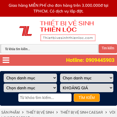
0909445903
Giao hàng MIỄN PHÍ cho đơn hàng trên 3.000.000đ tại
TPHCM. Có dịch vụ lắp đặt.
Tìm kiếm
Hotline: 0909445903
TÌM KIẾM
SẢN PHẨM
THIẾT BỊ VỆ SINH
THIẾT BỊ VỆ SINH CAESAR
VÒI