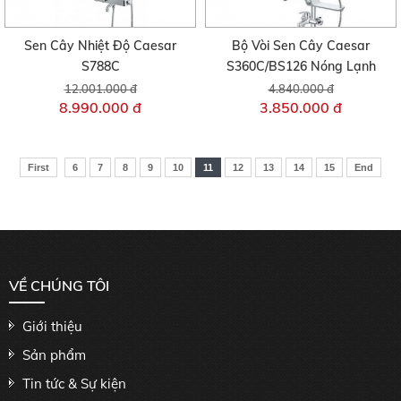
Sen Cây Nhiệt Độ Caesar
Bộ Vòi Sen Cây Caesar
S788C
S360C/BS126 Nóng Lạnh
12.001.000 đ
4.840.000 đ
8.990.000 đ
3.850.000 đ
First
6
7
8
9
10
11
12
13
14
15
End
VỀ CHÚNG TÔI
Giới thiệu
Sản phẩm
Tin tức & Sự kiện