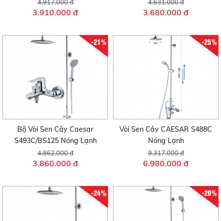
4.917.000 đ
4.631.000 đ
3.910.000 đ
3.680.000 đ
-21%
-25%
Bộ Vòi Sen Cây Caesar
Vòi Sen Cây CAESAR S488C
S493C/BS125 Nóng Lạnh
Nóng Lạnh
4.862.000 đ
9.317.000 đ
3.860.000 đ
6.980.000 đ
-24%
-20%