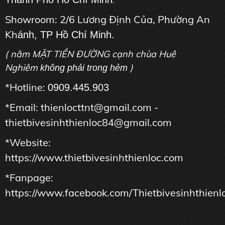
.
Showroom: 2/6 Lương Định Của, Phường An
Kh
ánh, TP Hồ Chí Minh.
( nằm MẶT TIỀN ĐƯỜNG cạnh chùa Huê
Nghiêm
)
không phải trong hẻm
*Hotline:
0909.445.903
*Email: thienlocttnt@gmail.com -
thietbivesinhthienloc84@gmail.com
*Website:
https://www.thietbivesinhthienloc.com
*Fanpage:
https://www.facebook.com/Thietbivesinhthienl