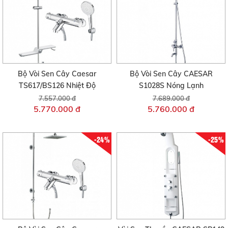
Bộ Vòi Sen Cây Caesar
Bộ Vòi Sen Cây CAESAR
TS617/BS126 Nhiệt Độ
S1028S Nóng Lạnh
7.557.000 đ
7.689.000 đ
5.770.000 đ
5.760.000 đ
-24%
-25%