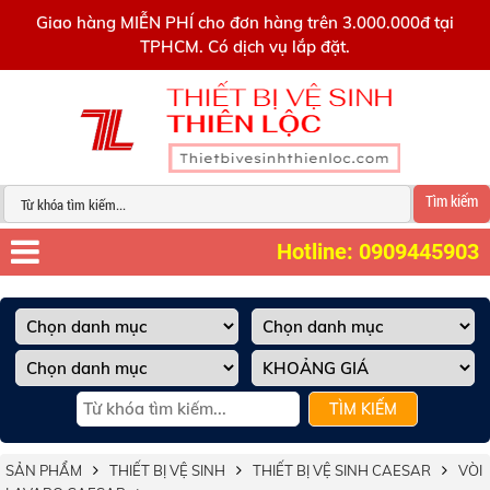
0909445903
Giao hàng MIỄN PHÍ cho đơn hàng trên 3.000.000đ tại
TPHCM. Có dịch vụ lắp đặt.
Tìm kiếm
Hotline: 0909445903
TÌM KIẾM
SẢN PHẨM
THIẾT BỊ VỆ SINH
THIẾT BỊ VỆ SINH CAESAR
VÒI