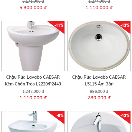
6.171.000 đ
1.274.000 đ
5.300.000 đ
1.110.000 đ
-11%
-13%
Chậu Rửa Lavabo CAESAR
Chậu Rửa Lavabo CAESAR
Kèm Chân Treo L2220/P2443
L5115 Âm Bàn
1.242.000 đ
896.000 đ
1.110.000 đ
780.000 đ
-8%
-13%