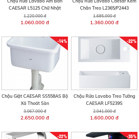
Chậu Rửa Lavabo Âm Bàn
Chậu Rửa Lavabo Caesar Kèm
CAESAR L5125 Chữ Nhật
Chân Treo L2365/P2443
1.220.000 đ
1.685.000 đ
1.060.000 đ
1.360.000 đ
-14%
-22%
Chậu Giặt CAESAR SS558AS Bộ
Chậu Rửa Lavabo Treo Tường
Xả Thoát Sàn
CAESAR LF5239S
3.067.000 đ
2.041.000 đ
2.650.000 đ
1.600.000 đ
-22%
-35%