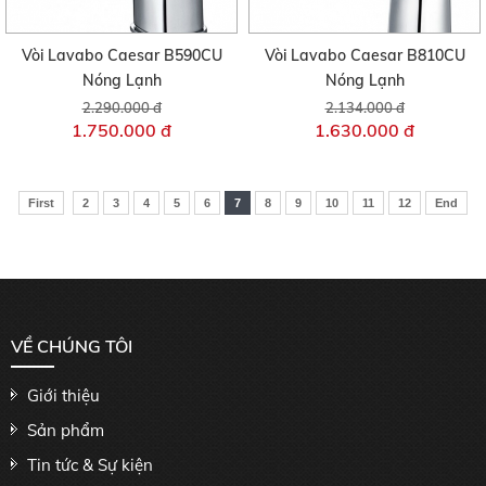
Vòi Lavabo Caesar B590CU
Vòi Lavabo Caesar B810CU
Nóng Lạnh
Nóng Lạnh
2.290.000 đ
2.134.000 đ
1.750.000 đ
1.630.000 đ
First
2
3
4
5
6
7
8
9
10
11
12
End
VỀ CHÚNG TÔI
Giới thiệu
Sản phẩm
Tin tức & Sự kiện