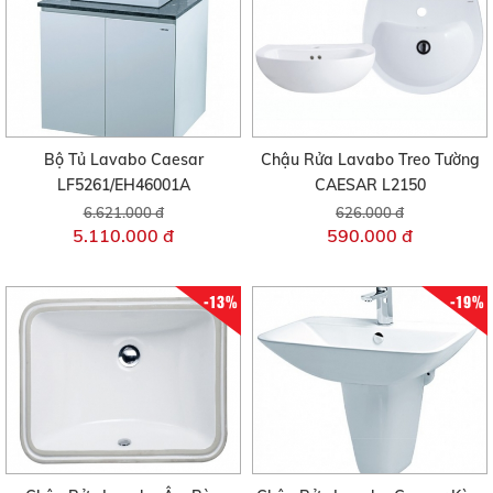
Bộ Tủ Lavabo Caesar
Chậu Rửa Lavabo Treo Tường
LF5261/EH46001A
CAESAR L2150
6.621.000 đ
626.000 đ
5.110.000 đ
590.000 đ
-13%
-19%