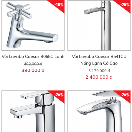
-16%
-25%
Vòi Lavabo Caesar B065C Lạnh
Vòi Lavabo Caesar B541CU
Nóng Lạnh Cổ Cao
462.000 đ
390.000 đ
3.179.000 đ
2.400.000 đ
-24%
-24%