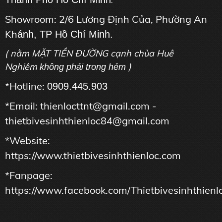
.
Showroom: 2/6 Lương Định Của, Phường An
Kh
ánh, TP Hồ Chí Minh.
( nằm MẶT TIỀN ĐƯỜNG cạnh chùa Huê
Nghiêm
)
không phải trong hẻm
*Hotline:
0909.445.903
*Email: thienlocttnt@gmail.com -
thietbivesinhthienloc84@gmail.com
*Website:
https://www.thietbivesinhthienloc.com
*Fanpage:
https://www.facebook.com/Thietbivesinhthienl