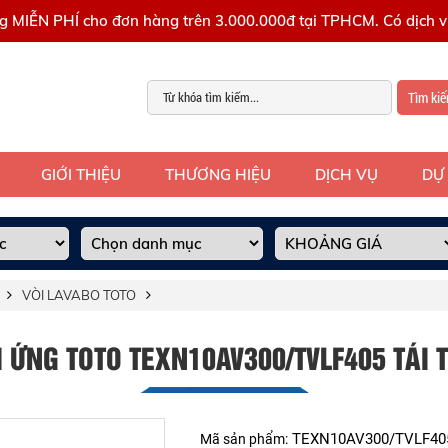
g MIỄN PHÍ cho đơn hàng trên 3.000.000đ tại TPHCM. Có dịch vụ
Tìm ki
GIỚI THIỆU
THƯƠNG HIỆU
DỊCH VỤ
DỰ
VÒI LAVABO TOTO
 ỨNG TOTO TEXN10AV300/TVLF405 TÁI
TEXN10AV300/TVLF40
Mã sản phẩm: