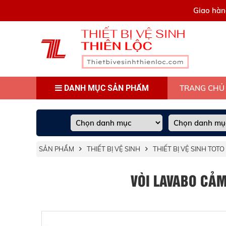
0909445903
Giao hàn
DANH MỤC SẢN PHẨM
TRANG CHỦ
SẢN PHẨM
THIẾT BỊ VỆ SINH
THIẾT BỊ VỆ SINH TOTO
VÒI LAVABO CẢM