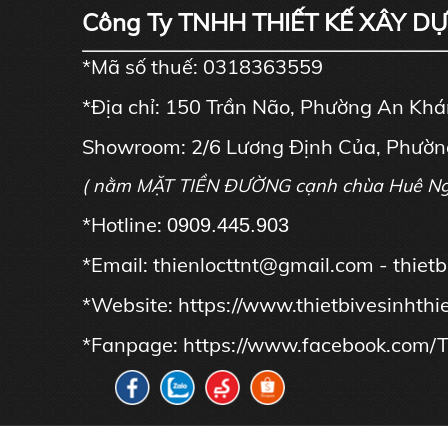
Công Ty TNHH THIẾT KẾ XÂY D
*Mã số thuế: 0318363559
*Địa chỉ: 150 Trần Não, Phường An Kh
Showroom: 2/6 Lương Định Của, Phườn
( nằm MẶT TIỀN ĐƯỜNG cạnh chùa Huê N
*Hotline:
0909.445.903
*Email: thienlocttnt@gmail.com - thie
*Website:
https://www.thietbivesinhthi
*Fanpage:
https://www.facebook.com/T