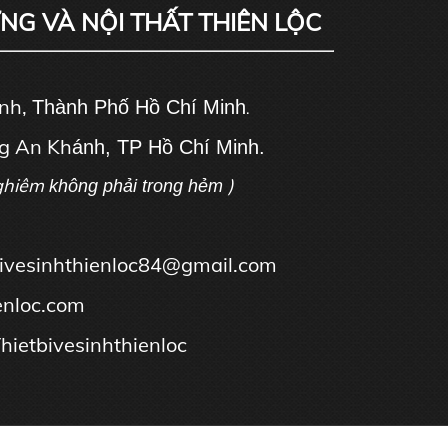
ỰNG VÀ NỘI THẤT THIÊN LỘC
ánh,
Thành Phố Hồ Chí Minh
.
g An Kh
ánh, TP Hồ Chí Minh.
ghiêm
)
không phải trong hẻm
tbivesinhthienloc84@gmail.com
enloc.com
hietbivesinhthienloc