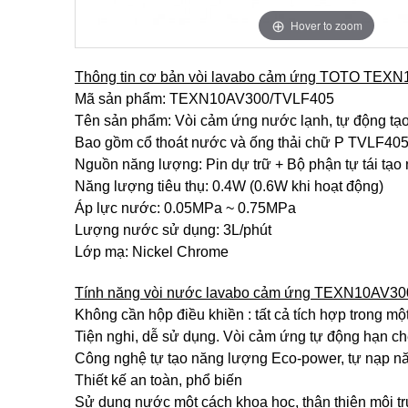
Hover to zoom
Thông tin cơ bản vòi lavabo cảm ứng TOTO TEX
Mã sản phẩm: TEXN10AV300/TVLF405
Tên sản phẩm: Vòi cảm ứng nước lạnh, tự động t
Bao gồm cổ thoát nước và ống thải chữ P TVLF40
Nguồn năng lượng: Pin dự trữ + Bộ phận tự tái tạo
Năng lượng tiêu thụ: 0.4W (0.6W khi hoạt động)
Áp lực nước: 0.05MPa ~ 0.75MPa
Lượng nước sử dụng: 3L/phút
Lớp mạ: Nickel Chrome
Tính năng vòi nước lavabo cảm ứng TEXN10AV30
Không cần hộp điều khiền : tất cả tích hợp trong mộ
Tiện nghi, dễ sử dụng. Vòi cảm ứng tự động hạn ch
Công nghệ tự tạo năng lượng Eco-power, tự nạp n
Thiết kế an toàn, phổ biến
Sử dụng nước một cách khoa học, thân thiện môi t