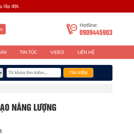
 lắp đặt.
Hotline:
ếm
0909445903
 ÁN
TIN TỨC
VIDEO
LIÊN HỆ
TÌM KIẾM
 TẠO NĂNG LƯỢNG
5