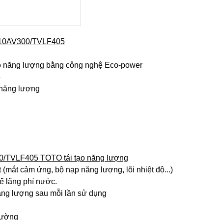
N10AV300/TVLF405
ạo năng lượng bằng công nghệ Eco-power
5
 năng lượng
0/TVLF405 TOTO tái tạo năng lượng
t (mắt cảm ứng, bộ nạp năng lượng, lõi nhiệt độ...)
ế lãng phí nước.
ăng lượng sau mỗi lần sử dụng
rường