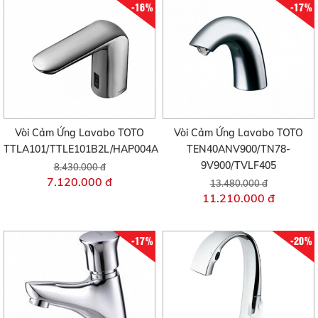
-16%
-17%
Vòi Cảm Ứng Lavabo TOTO
Vòi Cảm Ứng Lavabo TOTO
TTLA101/TTLE101B2L/HAP004A
TEN40ANV900/TN78-
9V900/TVLF405
8.430.000 đ
7.120.000 đ
13.480.000 đ
11.210.000 đ
-17%
-20%