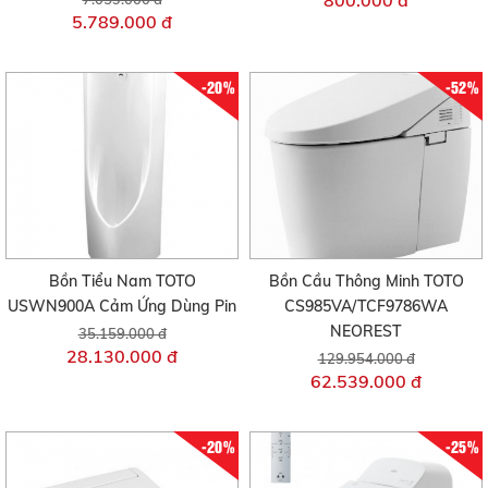
800.000 đ
5.789.000 đ
-20%
-52%
Bồn Tiểu Nam TOTO
Bồn Cầu Thông Minh TOTO
USWN900A Cảm Ứng Dùng Pin
CS985VA/TCF9786WA
NEOREST
35.159.000 đ
28.130.000 đ
129.954.000 đ
62.539.000 đ
-20%
-25%