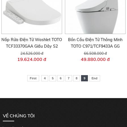
Nắp Rửa Điện Tử Washlet TOTO
Bồn Cầu Điện Tử Thông Minh
TCF33370GAA Giấu Dây S2
TOTO C971/TCF9433A GG
24.526.000 đ
66.508.000 đ
19.624.000 đ
49.880.000 đ
First
4
5
6
7
8
9
End
VỀ CHÚNG TÔI