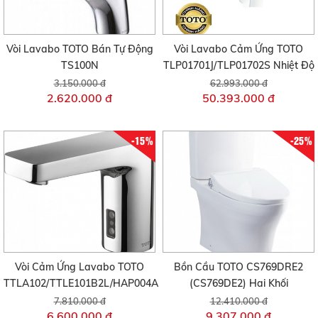
Vòi Lavabo TOTO Bán Tự Động
Vòi Lavabo Cảm Ứng TOTO
TS100N
TLP01701J/TLP01702S Nhiệt Độ
3.150.000 đ
62.993.000 đ
2.620.000 đ
50.393.000 đ
-15%
-25%
Vòi Cảm Ứng Lavabo TOTO
Bồn Cầu TOTO CS769DRE2
TTLA102/TTLE101B2L/HAP004A
(CS769DE2) Hai Khối
7.810.000 đ
12.410.000 đ
6.600.000 đ
9.307.000 đ