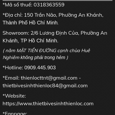
*Mã số thuế: 0318363559
*Địa chỉ: 150 Trần Não, Phường An Khánh,
Thành Phố Hồ Chí Minh
.
Showroom: 2/6 Lương Định Của, Phường An
Kh
ánh, TP Hồ Chí Minh.
( nằm MẶT TIỀN ĐƯỜNG cạnh chùa Huê
Nghiêm
)
không phải trong hẻm
*Hotline:
0909.445.903
*Email: thienlocttnt@gmail.com -
thietbivesinhthienloc84@gmail.com
*Website:
https://www.thietbivesinhthienloc.com
*Fanpage: