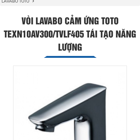
LAVABO TOTO
VÒI LAVABO CẢM ỨNG TOTO
TEXN10AV300/TVLF405 TÁI TẠO NĂNG
LƯỢNG