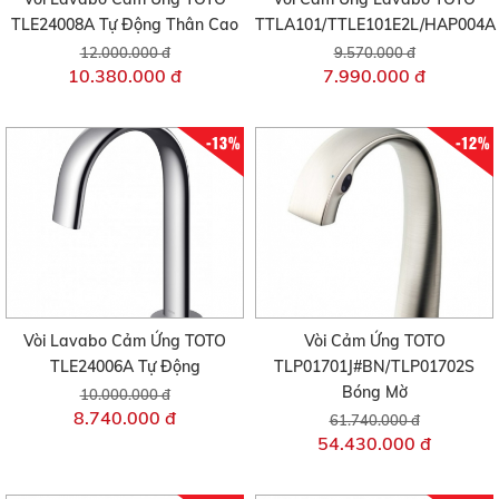
TLE24008A Tự Động Thân Cao
TTLA101/TTLE101E2L/HAP004A
12.000.000 đ
9.570.000 đ
10.380.000 đ
7.990.000 đ
-13%
-12%
Vòi Lavabo Cảm Ứng TOTO
Vòi Cảm Ứng TOTO
TLE24006A Tự Động
TLP01701J#BN/TLP01702S
Bóng Mờ
10.000.000 đ
8.740.000 đ
61.740.000 đ
54.430.000 đ