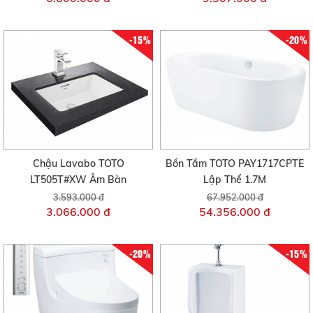
-15%
-20%
Chậu Lavabo TOTO
Bồn Tắm TOTO PAY1717CPTE
LT505T#XW Âm Bàn
Lập Thể 1.7M
3.593.000 đ
67.952.000 đ
3.066.000 đ
54.356.000 đ
-20%
-15%