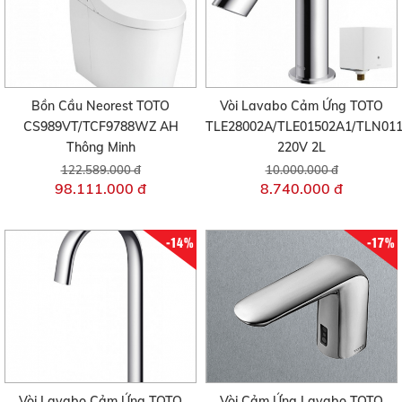
Bồn Cầu Neorest TOTO
Vòi Lavabo Cảm Ứng TOTO
CS989VT/TCF9788WZ AH
TLE28002A/TLE01502A1/TLN01
Thông Minh
220V 2L
122.589.000 đ
10.000.000 đ
98.111.000 đ
8.740.000 đ
-14%
-17%
Vòi Lavabo Cảm Ứng TOTO
Vòi Cảm Ứng Lavabo TOTO