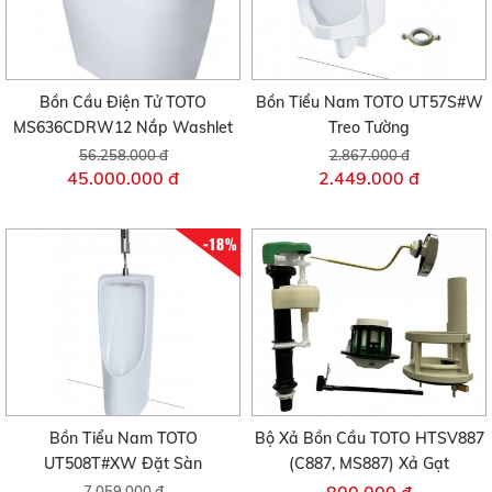
Bồn Cầu Điện Tử TOTO
Bồn Tiểu Nam TOTO UT57S#W
MS636CDRW12 Nắp Washlet
Treo Tường
56.258.000 đ
2.867.000 đ
45.000.000 đ
2.449.000 đ
-18%
Bồn Tiểu Nam TOTO
Bộ Xả Bồn Cầu TOTO HTSV887
UT508T#XW Đặt Sàn
(C887, MS887) Xả Gạt
7.059.000 đ