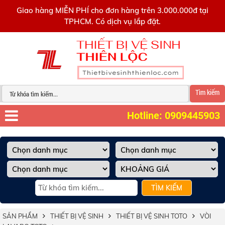
0909445903
Giao hàng MIỄN PHÍ cho đơn hàng trên 3.000.000đ tại
TPHCM. Có dịch vụ lắp đặt.
Tìm kiếm
Hotline: 0909445903
TÌM KIẾM
SẢN PHẨM
THIẾT BỊ VỆ SINH
THIẾT BỊ VỆ SINH TOTO
VÒI