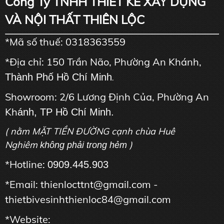
Công Ty TNHH THIẾT KẾ XÂY DỰNG
VÀ NỘI THẤT THIÊN LỘC
*Mã số thuế: 0318363559
*Địa chỉ: 150 Trần Não, Phường An Khánh,
Thành Phố Hồ Chí Minh
.
Showroom: 2/6 Lương Định Của, Phường An
Kh
ánh, TP Hồ Chí Minh.
( nằm MẶT TIỀN ĐƯỜNG cạnh chùa Huê
Nghiêm
)
không phải trong hẻm
*Hotline:
0909.445.903
*Email: thienlocttnt@gmail.com -
thietbivesinhthienloc84@gmail.com
*Website: