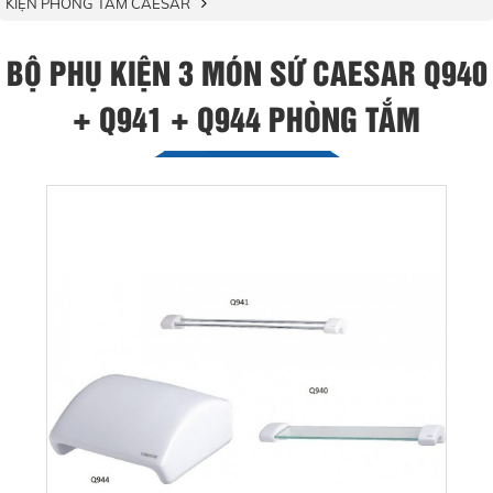
KIỆN PHÒNG TẮM CAESAR
BỘ PHỤ KIỆN 3 MÓN SỨ CAESAR Q940
+ Q941 + Q944 PHÒNG TẮM