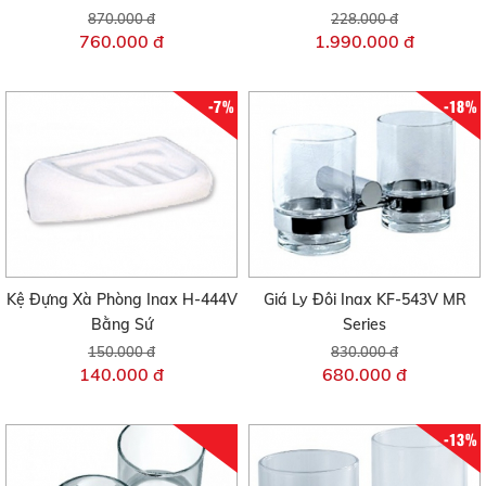
870.000 đ
228.000 đ
760.000 đ
1.990.000 đ
-7%
-18%
Kệ Đựng Xà Phòng Inax H-444V
Giá Ly Đôi Inax KF-543V MR
Bằng Sứ
Series
150.000 đ
830.000 đ
140.000 đ
680.000 đ
-13%