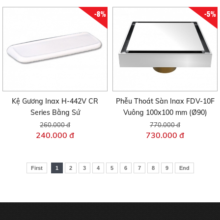
-8%
-5%
Kệ Gương Inax H-442V CR
Phễu Thoát Sàn Inax FDV-10F
Series Bằng Sứ
Vuông 100x100 mm (Ø90)
260.000 đ
770.000 đ
240.000 đ
730.000 đ
First
1
2
3
4
5
6
7
8
9
End