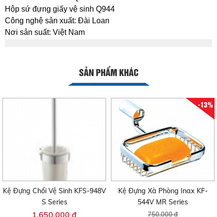
Hộp sứ đựng giấy vệ sinh Q944
Công nghệ sản xuất: Đài Loan
Nơi sản suất: Việt Nam
SẢN PHẨM KHÁC
-13%
Kệ Đựng Chổi Vệ Sinh KFS-948V
Kệ Đựng Xà Phòng Inax KF-
S Series
544V MR Series
1.650.000 đ
750.000 đ