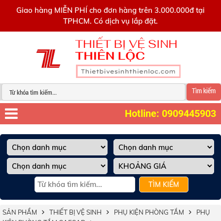
0909445903
Giao hàng MIỄN PHÍ cho đơn hàng trên 3.000.000đ tại
TPHCM. Có dịch vụ lắp đặt.
Tìm kiếm
Hotline: 0909445903
TÌM KIẾM
SẢN PHẨM
THIẾT BỊ VỆ SINH
PHỤ KIỆN PHÒNG TẮM
PHỤ