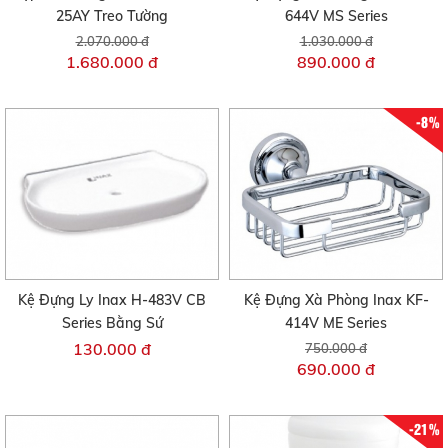
25AY Treo Tường
644V MS Series
2.070.000 đ
1.030.000 đ
1.680.000 đ
890.000 đ
-8%
Kệ Đựng Ly Inax H-483V CB
Kệ Đựng Xà Phòng Inax KF-
Series Bằng Sứ
414V ME Series
130.000 đ
750.000 đ
690.000 đ
-21%