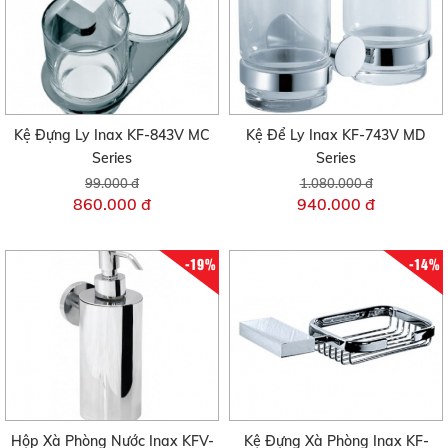
Kệ Đựng Ly Inax KF-843V MC
Kệ Để Ly Inax KF-743V MD
Series
Series
99.000 đ
1.080.000 đ
860.000 đ
940.000 đ
-19%
-14%
Hộp Xà Phòng Nước Inax KFV-
Kệ Đựng Xà Phòng Inax KF-