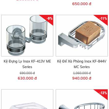
650.000 đ
-9%
-11%
Kệ Đựng Ly Inax KF-413V ME
Kệ Để Xà Phòng Inax KF-844V
Series
MC Series
690.000 đ
1.060.000 đ
630.000 đ
940.000 đ
-13%