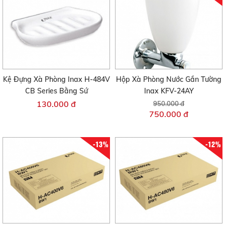
Kệ Đựng Xà Phòng Inax H-484V
Hộp Xà Phòng Nước Gắn Tường
CB Series Bằng Sứ
Inax KFV-24AY
130.000 đ
950.000 đ
750.000 đ
-13%
-12%