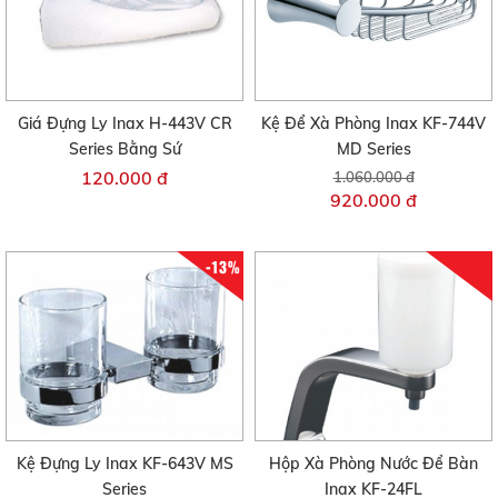
Giá Đựng Ly Inax H-443V CR
Kệ Để Xà Phòng Inax KF-744V
Series Bằng Sứ
MD Series
120.000 đ
1.060.000 đ
920.000 đ
-13%
Kệ Đựng Ly Inax KF-643V MS
Hộp Xà Phòng Nước Để Bàn
Series
Inax KF-24FL