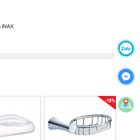
h INAX
-13%