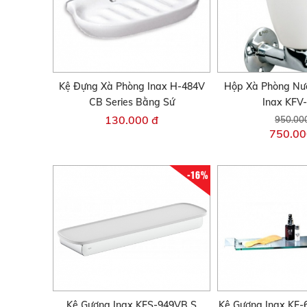
Kệ Đựng Xà Phòng Inax H-484V
Hộp Xà Phòng Nư
CB Series Bằng Sứ
Inax KFV
130.000 đ
950.00
750.00
-16%
Kệ Gương Inax KFS-949VB S
Kệ Gương Inax KF-