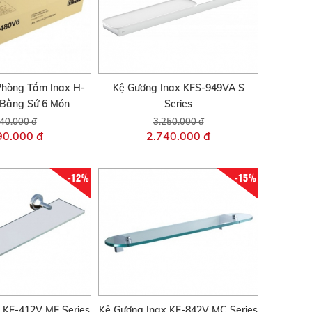
Phòng Tắm Inax H-
Kệ Gương Inax KFS-949VA S
Bằng Sứ 6 Món
Series
40.000 đ
3.250.000 đ
90.000 đ
2.740.000 đ
-12%
-15%
 KF-412V ME Series
Kệ Gương Inax KF-842V MC Series