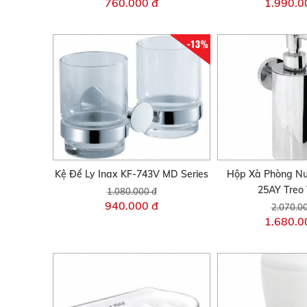
760.000 đ
1.990.0
-13%
Kệ Để Ly Inax KF-743V MD Series
Hộp Xà Phòng Nư
25AY Treo 
1.080.000 đ
940.000 đ
2.070.0
1.680.0