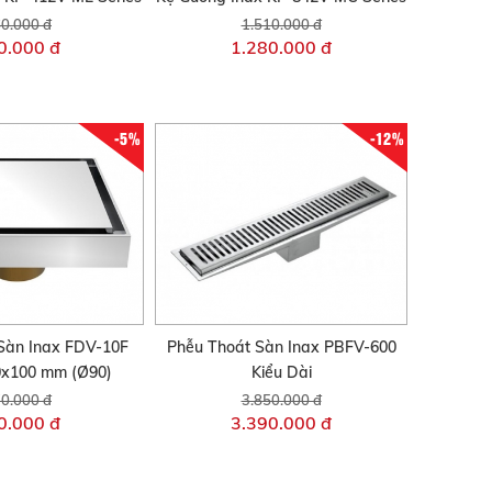
0.000 đ
1.510.000 đ
0.000 đ
1.280.000 đ
-5%
-12%
Sàn Inax FDV-10F
Phễu Thoát Sàn Inax PBFV-600
0x100 mm (Ø90)
Kiểu Dài
0.000 đ
3.850.000 đ
0.000 đ
3.390.000 đ