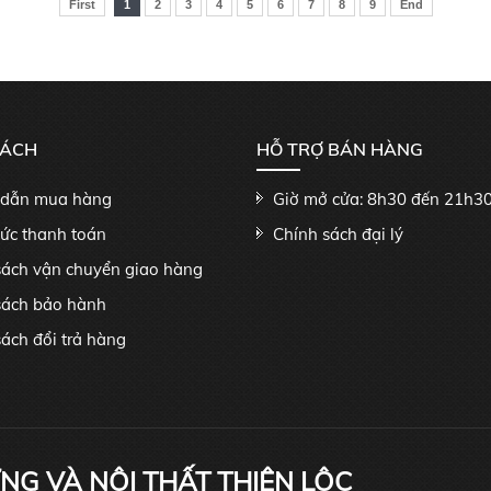
First
1
2
3
4
5
6
7
8
9
End
SÁCH
HỖ TRỢ BÁN HÀNG
dẫn mua hàng
Giờ mở cửa: 8h30 đến 21h3
hức thanh toán
Chính sách đại lý
sách vận chuyển giao hàng
sách bảo hành
ách đổi trả hàng
ỰNG VÀ NỘI THẤT THIÊN LỘC