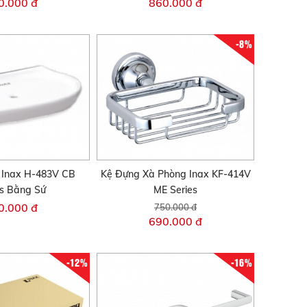
0.000 đ
860.000 đ
-8%
 Inax H-483V CB
Kệ Đựng Xà Phòng Inax KF-414V
es Bằng Sứ
ME Series
0.000 đ
750.000 đ
690.000 đ
-12%
-16%