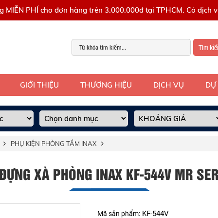
g MIỄN PHÍ cho đơn hàng trên 3.000.000đ tại TPHCM. Có dịch vụ
Tìm ki
GIỚI THIỆU
THƯƠNG HIỆU
DỊCH VỤ
DỰ
PHỤ KIỆN PHÒNG TẮM INAX
 ĐỰNG XÀ PHÒNG INAX KF-544V MR SER
KF-544V
Mã sản phẩm: