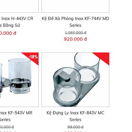
y Inax H-443V CR
Kệ Để Xà Phòng Inax KF-744V MD
es Bằng Sứ
Series
0.000 đ
1.060.000 đ
920.000 đ
-18%
 Inax KF-543V MR
Kệ Đựng Ly Inax KF-843V MC
Series
Series
0.000 đ
99.000 đ