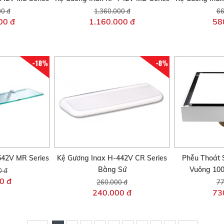
00 đ
1.360.000 đ
66
00 đ
1.160.000 đ
58
-18%
-8%
542V MR Series
Kệ Gương Inax H-442V CR Series
Phễu Thoát 
Bằng Sứ
Vuông 10
0 đ
0 đ
260.000 đ
77
240.000 đ
73