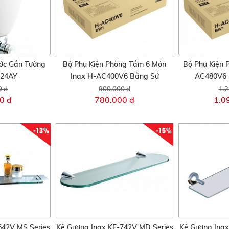
ớc Gắn Tường
Bộ Phụ Kiện Phòng Tắm 6 Món
Bộ Phụ Kiện 
-24AY
Inax H-AC400V6 Bằng Sứ
AC480V6 
0 đ
900.000 đ
1.2
0 đ
780.000 đ
1.0
-13%
-15%
642V MS Series
Kệ Gương Inax KF-742V MD Series
Kệ Gương Inax