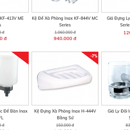
 KF-413V ME
Kệ Để Xà Phòng Inax KF-844V MC
Giá Đựng L
s
Series
Seri
12
0 đ
1.060.000 đ
0 đ
940.000 đ
-7%
c Để Bàn Inax
Kệ Đựng Xà Phòng Inax H-444V
Giá Ly Đôi
FL
Bằng Sứ
0 đ
150.000 đ
83