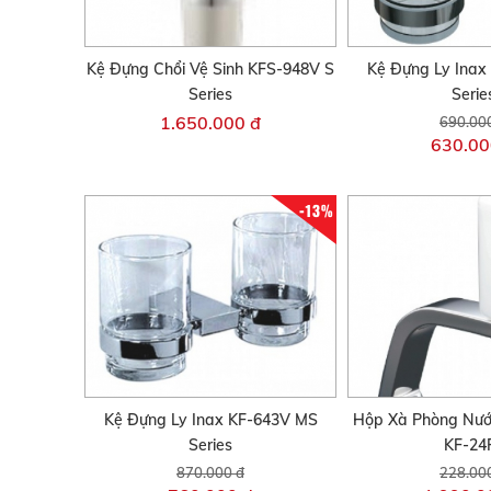
Kệ Đựng Chổi Vệ Sinh KFS-948V S
Kệ Đựng Ly Inax
Series
Serie
1.650.000 đ
690.00
630.00
-13%
Kệ Đựng Ly Inax KF-643V MS
Hộp Xà Phòng Nướ
Series
KF-24
870.000 đ
228.00