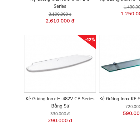
Series
1.430.0
1.250.0
3.100.000 đ
2.610.000 đ
-12%
Kệ Gương Inax H-482V CB Series
Kệ Gương Inax KF-
Bằng Sứ
720.00
590.00
330.000 đ
290.000 đ