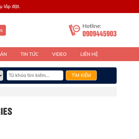
 lắp đặt.
Hotline:
ếm
0909445903
 ÁN
TIN TỨC
VIDEO
LIÊN HỆ
TÌM KIẾM
IES