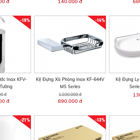
00 đ
140.000 đ
68
-19%
-14%
ớc Inax KFV-
Kệ Đựng Xà Phòng Inax KF-644V
Kệ Đựng Ly
Tường
MS Series
Seri
13
00 đ
1.030.000 đ
00 đ
890.000 đ
-21%
-13%