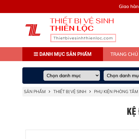
0909445903
Giao hàn
DANH MỤC SẢN PHẨM
TRANG CHỦ
SẢN PHẨM
THIẾT BỊ VỆ SINH
PHỤ KIỆN PHÒNG TẮM
KỆ