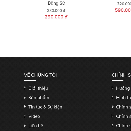
Bằng Sứ
720.00
590.00
330.000 đ
290.000 đ
VỀ CHÚNG TÔI
CHÍNH 
Giới thiệu
Hướng 
Sản phẩm
Hình t
Tin tức & Sự kiện
Chính 
Video
Chính 
Liên hệ
Chính s