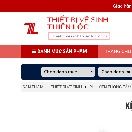
0909445903
Giao hàn
DANH MỤC SẢN PHẨM
TRANG CHỦ
SẢN PHẨM
THIẾT BỊ VỆ SINH
PHỤ KIỆN PHÒNG TẮM
K