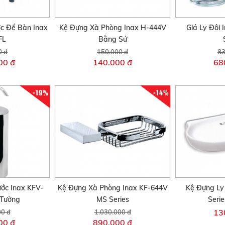
c Để Bàn Inax
Kệ Đựng Xà Phòng Inax H-444V
Giá Ly Đôi
FL
Bằng Sứ
0 đ
150.000 đ
83
00 đ
140.000 đ
68
-19%
-14%
ớc Inax KFV-
Kệ Đựng Xà Phòng Inax KF-644V
Kệ Đựng Ly
Tường
MS Series
Seri
13
00 đ
1.030.000 đ
00 đ
890.000 đ