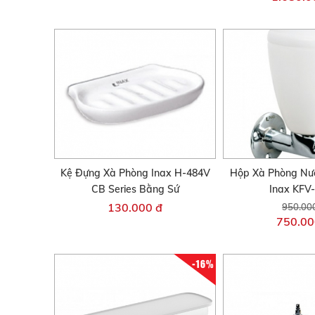
Kệ Đựng Xà Phòng Inax H-484V
Hộp Xà Phòng Nư
CB Series Bằng Sứ
Inax KFV
130.000 đ
950.00
750.00
-16%