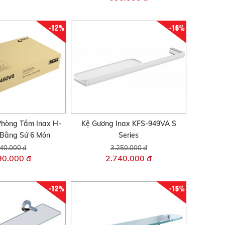
-12%
-16%
Phòng Tắm Inax H-
Kệ Gương Inax KFS-949VA S
Bằng Sứ 6 Món
Series
40.000 đ
3.250.000 đ
90.000 đ
2.740.000 đ
-12%
-15%