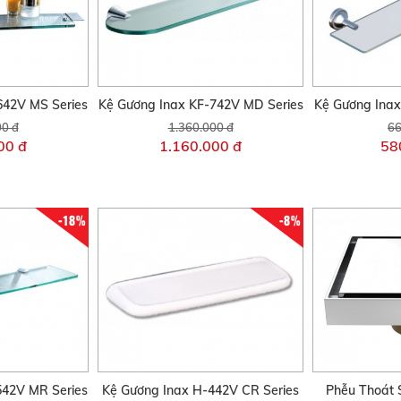
642V MS Series
Kệ Gương Inax KF-742V MD Series
Kệ Gương Inax
00 đ
1.360.000 đ
66
00 đ
1.160.000 đ
58
-18%
-8%
542V MR Series
Kệ Gương Inax H-442V CR Series
Phễu Thoát 