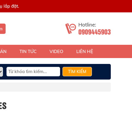
 lắp đặt.
Hotline:
ếm
0909445903
 ÁN
TIN TỨC
VIDEO
LIÊN HỆ
TÌM KIẾM
ES