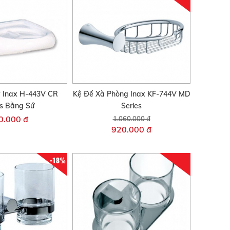
y Inax H-443V CR
Kệ Để Xà Phòng Inax KF-744V MD
es Bằng Sứ
Series
0.000 đ
1.060.000 đ
920.000 đ
-18%