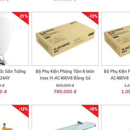
-21%
-13%
ớc Gắn Tường
Bộ Phụ Kiện Phòng Tắm 6 Món
Bộ Phụ Kiện 
-24AY
Inax H-AC400V6 Bằng Sứ
AC480V6 
0 đ
900.000 đ
1.2
0 đ
780.000 đ
1.0
-13%
-15%