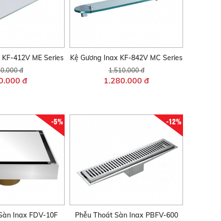
 KF-412V ME Series
Kệ Gương Inax KF-842V MC Series
0.000 đ
1.510.000 đ
0.000 đ
1.280.000 đ
-5%
-12%
Sàn Inax FDV-10F
Phễu Thoát Sàn Inax PBFV-600