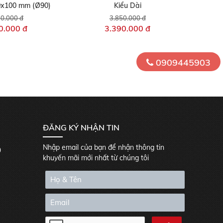
0x100 mm (Ø90)
Kiểu Dài
0.000 đ
3.850.000 đ
0.000 đ
3.390.000 đ
0909445903
ĐĂNG KÝ NHẬN TIN
Nhập email của bạn để nhận thông tin
0
khuyến mãi mới nhất từ chúng tôi