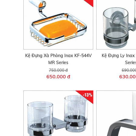
Kệ Đựng Xà Phòng Inax KF-544V
Kệ Đựng Ly Inax
MR Series
Serie
750.000 đ
690.00
650.000 đ
630.00
-13%