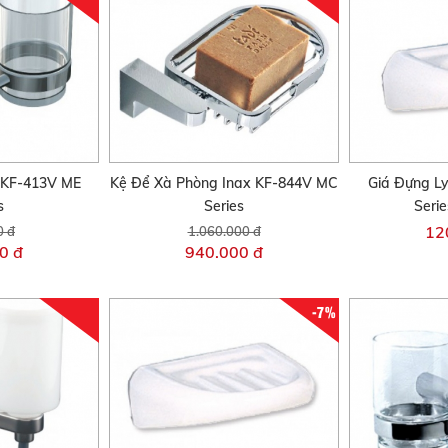
 KF-413V ME
Kệ Để Xà Phòng Inax KF-844V MC
Giá Đựng L
s
Series
Seri
12
0 đ
1.060.000 đ
0 đ
940.000 đ
-7%