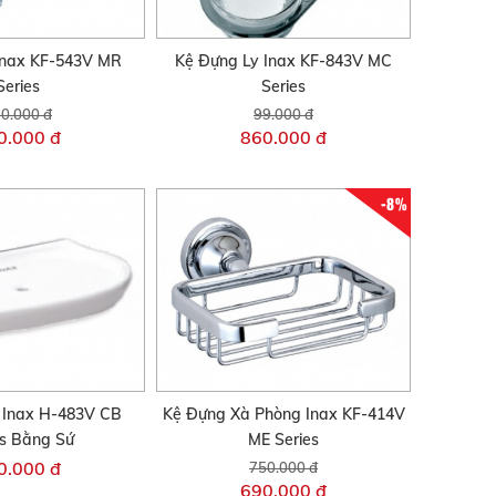
 Inax KF-543V MR
Kệ Đựng Ly Inax KF-843V MC
Series
Series
0.000 đ
99.000 đ
0.000 đ
860.000 đ
-8%
 Inax H-483V CB
Kệ Đựng Xà Phòng Inax KF-414V
es Bằng Sứ
ME Series
0.000 đ
750.000 đ
690.000 đ