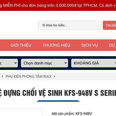
g MIỄN PHÍ cho đơn hàng trên 3.000.000đ tại TPHCM. Có dịch vụ
Tìm ki
GIỚI THIỆU
THƯƠNG HIỆU
DỊCH VỤ
DỰ
PHỤ KIỆN PHÒNG TẮM INAX
Ệ ĐỰNG CHỔI VỆ SINH KFS-948V S SERI
KFS-948V
Mã sản phẩm: