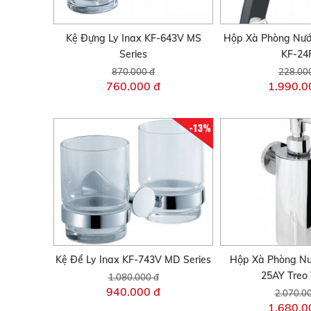
Kệ Đựng Ly Inax KF-643V MS
Hộp Xà Phòng Nướ
Series
KF-24
870.000 đ
228.00
760.000 đ
1.990.0
-13%
Kệ Để Ly Inax KF-743V MD Series
Hộp Xà Phòng Nư
25AY Treo 
1.080.000 đ
940.000 đ
2.070.0
1.680.0