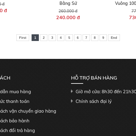
Bằng Sứ
Vuông 10
0 đ
0 đ
260.000 đ
77
240.000 đ
73
First
1
2
3
4
5
6
7
8
9
End
SÁCH
HỖ TRỢ BÁN HÀNG
dẫn mua hàng
Giờ mở cửa: 8h30 đến 21h3
hức thanh toán
Chính sách đại lý
sách vận chuyển giao hàng
sách bảo hành
ách đổi trả hàng