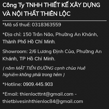
Công Ty TNHH THIẾT KẾ XÂY DỰNG
VÀ NỘI THẤT THIÊN LỘC
*Mã số thuế: 0318363559
*Địa chỉ: 150 Trần Não, Phường An Khánh,
Thành Phố Hồ Chí Minh
.
Showroom: 2/6 Lương Định Của, Phường An
Kh
ánh, TP Hồ Chí Minh.
( nằm MẶT TIỀN ĐƯỜNG cạnh chùa Huê
Nghiêm
)
không phải trong hẻm
*Hotline:
0909.445.903
*Email: thienlocttnt@gmail.com -
thietbivesinhthienloc84@gmail.com