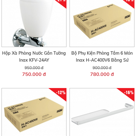
Hộp Xà Phòng Nước Gắn Tường
Bộ Phụ Kiện Phòng Tắm 6 Món
Inax KFV-24AY
Inax H-AC400V6 Bằng Sứ
950.000 đ
900.000 đ
750.000 đ
780.000 đ
-12%
-16%