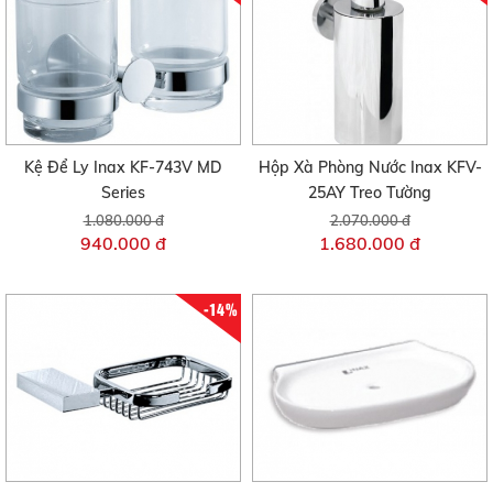
Kệ Để Ly Inax KF-743V MD
Hộp Xà Phòng Nước Inax KFV-
Series
25AY Treo Tường
1.080.000 đ
2.070.000 đ
940.000 đ
1.680.000 đ
-14%