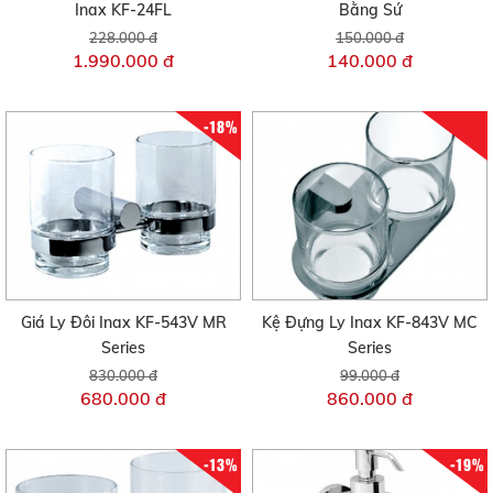
Inax KF-24FL
Bằng Sứ
228.000 đ
150.000 đ
1.990.000 đ
140.000 đ
-18%
Giá Ly Đôi Inax KF-543V MR
Kệ Đựng Ly Inax KF-843V MC
Series
Series
830.000 đ
99.000 đ
680.000 đ
860.000 đ
-13%
-19%