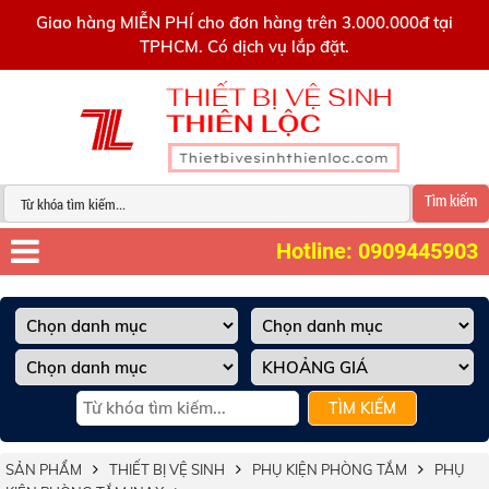
0909445903
Giao hàng MIỄN PHÍ cho đơn hàng trên 3.000.000đ tại
TPHCM. Có dịch vụ lắp đặt.
Tìm kiếm
Hotline: 0909445903
TÌM KIẾM
SẢN PHẨM
THIẾT BỊ VỆ SINH
PHỤ KIỆN PHÒNG TẮM
PHỤ