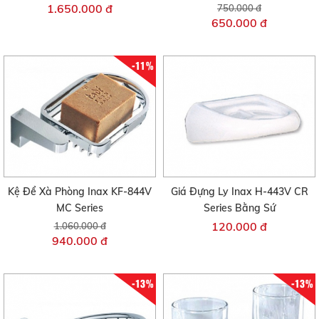
1.650.000 đ
750.000 đ
650.000 đ
-11%
Kệ Để Xà Phòng Inax KF-844V
Giá Đựng Ly Inax H-443V CR
MC Series
Series Bằng Sứ
120.000 đ
1.060.000 đ
940.000 đ
-13%
-13%