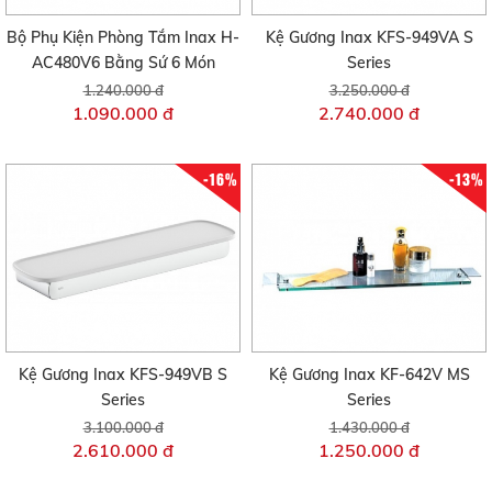
Bộ Phụ Kiện Phòng Tắm Inax H-
Kệ Gương Inax KFS-949VA S
AC480V6 Bằng Sứ 6 Món
Series
1.240.000 đ
3.250.000 đ
1.090.000 đ
2.740.000 đ
-16%
-13%
Kệ Gương Inax KFS-949VB S
Kệ Gương Inax KF-642V MS
Series
Series
3.100.000 đ
1.430.000 đ
2.610.000 đ
1.250.000 đ