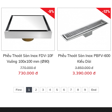
-5%
-12%
Phễu Thoát Sàn Inax FDV-10F
Phễu Thoát Sàn Inax PBFV-600
Vuông 100x100 mm (Ø90)
Kiểu Dài
770.000 đ
3.850.000 đ
730.000 đ
3.390.000 đ
First
1
2
3
4
5
6
7
8
9
End