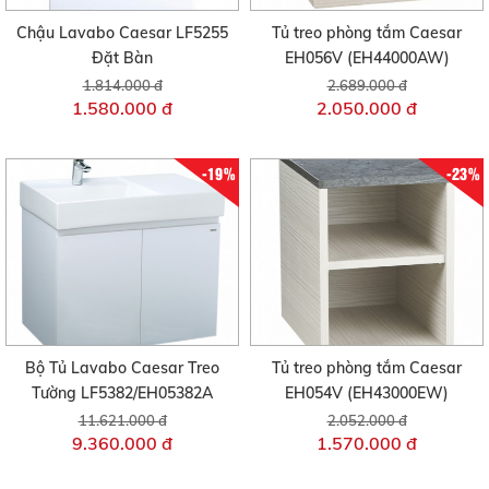
Chậu Lavabo Caesar LF5255
Tủ treo phòng tắm Caesar
Đặt Bàn
EH056V (EH44000AW)
1.814.000 đ
2.689.000 đ
1.580.000 đ
2.050.000 đ
-19%
-23%
Bộ Tủ Lavabo Caesar Treo
Tủ treo phòng tắm Caesar
Tường LF5382/EH05382A
EH054V (EH43000EW)
11.621.000 đ
2.052.000 đ
9.360.000 đ
1.570.000 đ