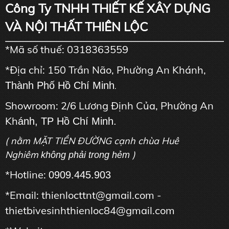
Công Ty TNHH THIẾT KẾ XÂY DỰNG
VÀ NỘI THẤT THIÊN LỘC
*Mã số thuế: 0318363559
*Địa chỉ: 150 Trần Não, Phường An Khánh,
Thành Phố Hồ Chí Minh
.
Showroom: 2/6 Lương Định Của, Phường An
Kh
ánh, TP Hồ Chí Minh.
( nằm MẶT TIỀN ĐƯỜNG cạnh chùa Huê
Nghiêm
)
không phải trong hẻm
*Hotline:
0909.445.903
*Email: thienlocttnt@gmail.com -
thietbivesinhthienloc84@gmail.com