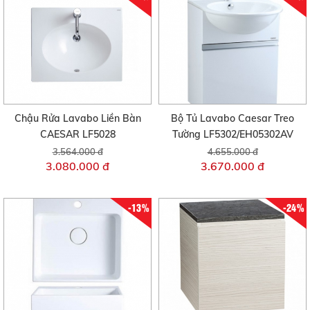
Chậu Rửa Lavabo Liền Bàn
Bộ Tủ Lavabo Caesar Treo
CAESAR LF5028
Tường LF5302/EH05302AV
3.564.000 đ
4.655.000 đ
3.080.000 đ
3.670.000 đ
-13%
-24%