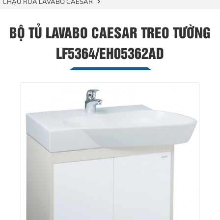
CHẬU RỬA LAVABO CAESAR
BỘ TỦ LAVABO CAESAR TREO TƯỜNG
LF5364/EH05362AD