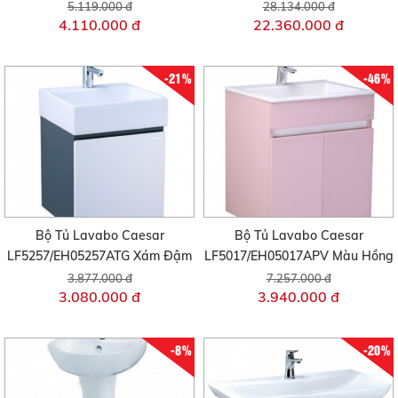
5.119.000 đ
28.134.000 đ
4.110.000 đ
22.360.000 đ
-21%
-46%
Bộ Tủ Lavabo Caesar
Bộ Tủ Lavabo Caesar
LF5257/EH05257ATG Xám Đậm
LF5017/EH05017APV Màu Hồng
3.877.000 đ
7.257.000 đ
3.080.000 đ
3.940.000 đ
-8%
-20%