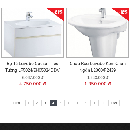
-21%
-12%
Bộ Tủ Lavabo Caesar Treo
Chậu Rửa Lavabo Kèm Chân
Tường LF5024/EH05024DDV
Ngắn L2360/P2439
6.037.000 đ
1.540.000 đ
4.750.000 đ
1.350.000 đ
First
1
2
3
4
5
6
7
8
9
10
End