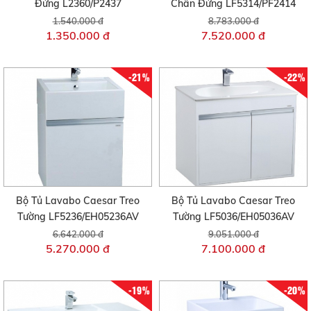
Đứng L2360/P2437
Chân Đứng LF5314/PF2414
1.540.000 đ
8.783.000 đ
1.350.000 đ
7.520.000 đ
-21%
-22%
Bộ Tủ Lavabo Caesar Treo
Bộ Tủ Lavabo Caesar Treo
Tường LF5236/EH05236AV
Tường LF5036/EH05036AV
6.642.000 đ
9.051.000 đ
5.270.000 đ
7.100.000 đ
-19%
-20%