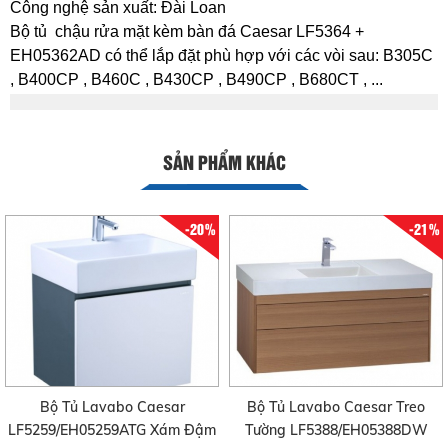
Công nghệ sản xuất: Đài Loan
Bộ tủ chậu rửa mặt kèm bàn đá Caesar LF5364 +
EH05362AD có thể lắp đặt phù hợp với các vòi sau: B305C
, B400CP , B460C , B430CP , B490CP , B680CT , ...
SẢN PHẨM KHÁC
-20%
-21%
Bộ Tủ Lavabo Caesar
Bộ Tủ Lavabo Caesar Treo
LF5259/EH05259ATG Xám Đậm
Tường LF5388/EH05388DW