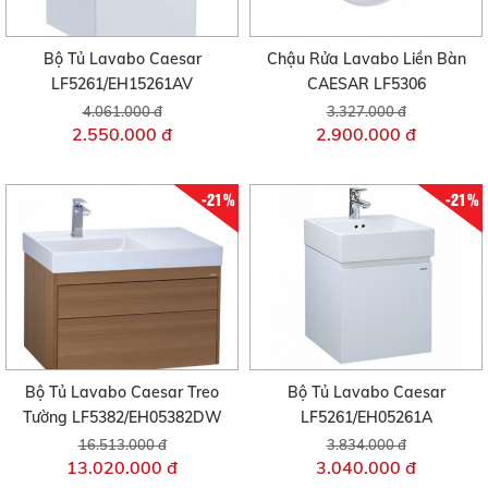
Bộ Tủ Lavabo Caesar
Chậu Rửa Lavabo Liền Bàn
LF5261/EH15261AV
CAESAR LF5306
4.061.000 đ
3.327.000 đ
2.550.000 đ
2.900.000 đ
-21%
-21%
Bộ Tủ Lavabo Caesar Treo
Bộ Tủ Lavabo Caesar
Tường LF5382/EH05382DW
LF5261/EH05261A
16.513.000 đ
3.834.000 đ
13.020.000 đ
3.040.000 đ