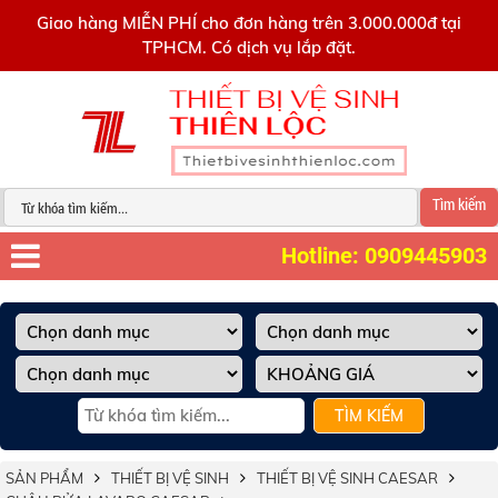
0909445903
Giao hàng MIỄN PHÍ cho đơn hàng trên 3.000.000đ tại
TPHCM. Có dịch vụ lắp đặt.
Tìm kiếm
Hotline: 0909445903
TÌM KIẾM
SẢN PHẨM
THIẾT BỊ VỆ SINH
THIẾT BỊ VỆ SINH CAESAR