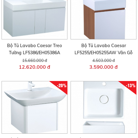
Bộ Tủ Lavabo Caesar Treo
Bộ Tủ Lavabo Caesar
Tường LF5386/EH05386A
LF5255/EH05255AW Vân Gỗ
15.660.000 đ
4.503.000 đ
12.620.000 đ
3.590.000 đ
-20%
-13%