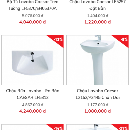
Bộ Tủ Lavabo Caesar Treo
Chậu Lavabo Caesar LF5257
Tường LF5370/EH05370A
Đặt Bàn
5.076.000 đ
1.404.000 đ
4.040.000 đ
1.220.000 đ
-13%
-8%
Chậu Rửa Lavabo Liền Bàn
Chậu Lavabo Caesar
CAESAR LF5312
L2152/P2445 Chân Dài
4.867.000 đ
1.177.000 đ
4.240.000 đ
1.080.000 đ
-14%
-21%