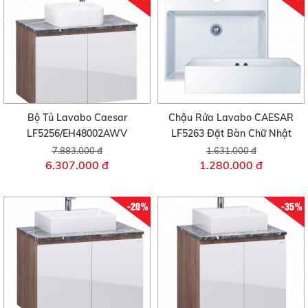
Bộ Tủ Lavabo Caesar
Chậu Rửa Lavabo CAESAR
LF5256/EH48002AWV
LF5263 Đặt Bàn Chữ Nhật
7.883.000 đ
1.631.000 đ
6.307.000 đ
1.280.000 đ
-20%
-35%