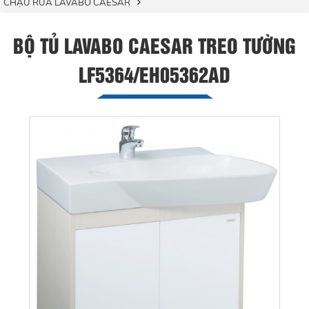
CHẬU RỬA LAVABO CAESAR
BỘ TỦ LAVABO CAESAR TREO TƯỜNG
LF5364/EH05362AD