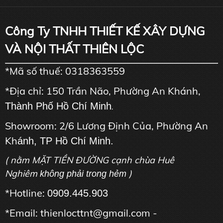
Công Ty TNHH THIẾT KẾ XÂY DỰNG
VÀ NỘI THẤT THIÊN LỘC
*Mã số thuế: 0318363559
*Địa chỉ: 150 Trần Não, Phường An Khánh,
Thành Phố Hồ Chí Minh
.
Showroom: 2/6 Lương Định Của, Phường An
Kh
ánh, TP Hồ Chí Minh.
( nằm MẶT TIỀN ĐƯỜNG cạnh chùa Huê
Nghiêm
)
không phải trong hẻm
*Hotline:
0909.445.903
*Email: thienlocttnt@gmail.com -