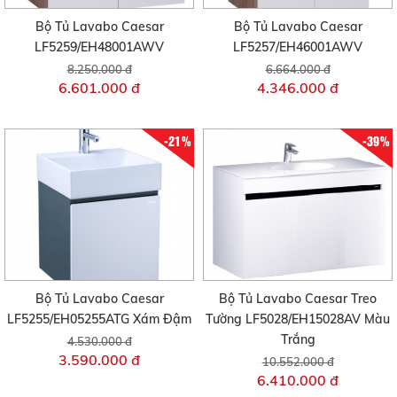
Bộ Tủ Lavabo Caesar
Bộ Tủ Lavabo Caesar
LF5259/EH48001AWV
LF5257/EH46001AWV
8.250.000 đ
6.664.000 đ
6.601.000 đ
4.346.000 đ
-21%
-39%
Bộ Tủ Lavabo Caesar
Bộ Tủ Lavabo Caesar Treo
LF5255/EH05255ATG Xám Đậm
Tường LF5028/EH15028AV Màu
Trắng
4.530.000 đ
3.590.000 đ
10.552.000 đ
6.410.000 đ