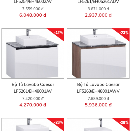
LF5254/EH46002AV
LF5261/EH05261ADV
7.559.000 đ
3.671.000 đ
6.048.000 đ
2.937.000 đ
-42%
-23%
Bộ Tủ Lavabo Caesar
Bộ Tủ Lavabo Caesar
LF5261/EH48001AV
LF5263/EH48001AWV
7.420.000 đ
7.689.000 đ
4.270.000 đ
5.936.000 đ
-20%
-20%