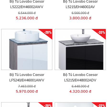
Bộ Tủ Lavabo Caesar
Bộ Tủ Lavabo Caesar
L5222/EH46002AWV
L5215/EH46002AV
6.544.000 đ
6.566.000 đ
5.236.000 đ
3.800.000 đ
-20%
-33%
Bộ Tủ Lavabo Caesar
Bộ Tủ Lavabo Caesar
LF5240/EH46001AWV
L5215/EH48002ADV
7.463.000 đ
6.448.000 đ
5.970.000 đ
4.320.000 đ
-20%
-22%