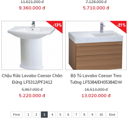
11.621.000 đ
7.128.000 đ
9.360.000 đ
5.710.000 đ
-13%
-21%
Chậu Rửa Lavabo Caesar Chân
Bộ Tủ Lavabo Caesar Treo
Đứng LF5312/PF2412
Tường LF5384/EH05384DW
5.967.000 đ
16.513.000 đ
5.220.000 đ
13.020.000 đ
First
1
2
3
4
5
6
7
8
9
10
End