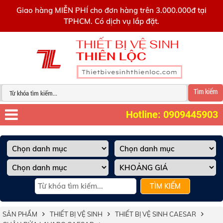
0909445903
Giao hàng MIỄN PHÍ cho đơn hàng trên 3.000.000đ tại
TPHCM. Có dịch vụ lắp đặt.
Tìm kiếm
Hotline: 0909445903
TÌM KIẾM
SẢN PHẨM
THIẾT BỊ VỆ SINH
THIẾT BỊ VỆ SINH CAESAR