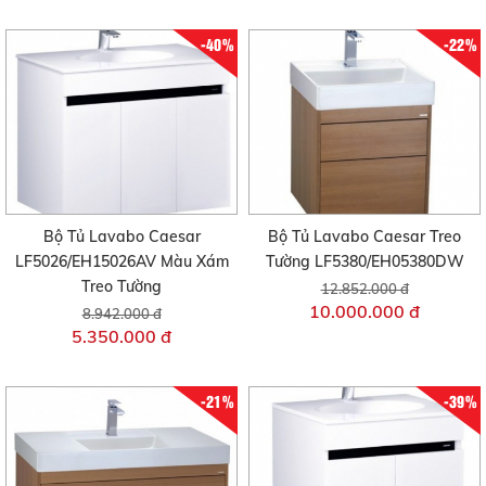
-40%
-22%
Bộ Tủ Lavabo Caesar
Bộ Tủ Lavabo Caesar Treo
LF5026/EH15026AV Màu Xám
Tường LF5380/EH05380DW
Treo Tường
12.852.000 đ
10.000.000 đ
8.942.000 đ
5.350.000 đ
-21%
-39%