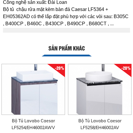
Công nghệ sản xuất: Đài Loan
Bộ tủ chậu rửa mặt kèm bàn đá Caesar LF5364 +
EH05362AD có thể lắp đặt phù hợp với các vòi sau: B305C
, B400CP , B460C , B430CP , B490CP , B680CT , ...
SẢN PHẨM KHÁC
-20%
-20%
Bộ Tủ Lavabo Caesar
Bộ Tủ Lavabo Caesar
LF5254/EH46002AWV
LF5258/EH46002AV