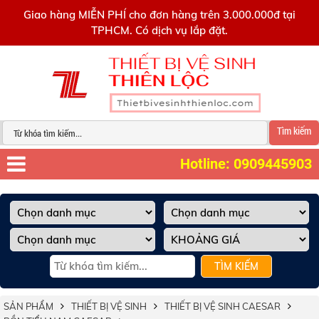
0909445903
Giao hàng MIỄN PHÍ cho đơn hàng trên 3.000.000đ tại
TPHCM. Có dịch vụ lắp đặt.
Tìm kiếm
Hotline: 0909445903
TÌM KIẾM
SẢN PHẨM
THIẾT BỊ VỆ SINH
THIẾT BỊ VỆ SINH CAESAR