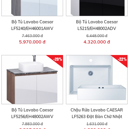
Bộ Tủ Lavabo Caesar
Bộ Tủ Lavabo Caesar
LF5240/EH46001AWV
L5215/EH48002ADV
7.463.000 đ
6.448.000 đ
5.970.000 đ
4.320.000 đ
-20%
-22%
Bộ Tủ Lavabo Caesar
Chậu Rửa Lavabo CAESAR
LF5256/EH48002AWV
LF5263 Đặt Bàn Chữ Nhật
7.883.000 đ
1.631.000 đ