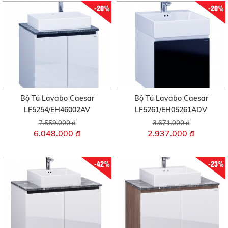
-20%
-20%
Bộ Tủ Lavabo Caesar
Bộ Tủ Lavabo Caesar
LF5254/EH46002AV
LF5261/EH05261ADV
7.559.000 đ
3.671.000 đ
6.048.000 đ
2.937.000 đ
-42%
-23%