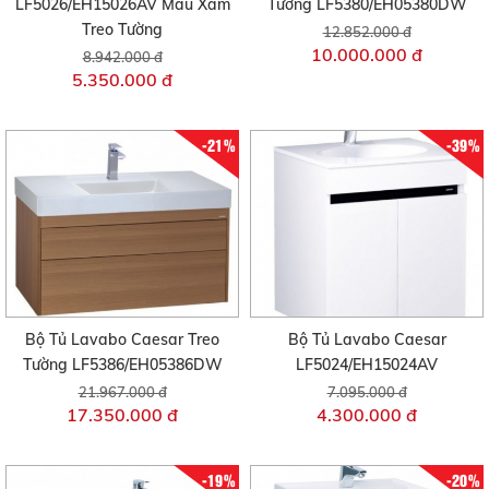
LF5026/EH15026AV Màu Xám
Tường LF5380/EH05380DW
Treo Tường
12.852.000 đ
10.000.000 đ
8.942.000 đ
5.350.000 đ
-21%
-39%
Bộ Tủ Lavabo Caesar Treo
Bộ Tủ Lavabo Caesar
Tường LF5386/EH05386DW
LF5024/EH15024AV
21.967.000 đ
7.095.000 đ
17.350.000 đ
4.300.000 đ
-19%
-20%