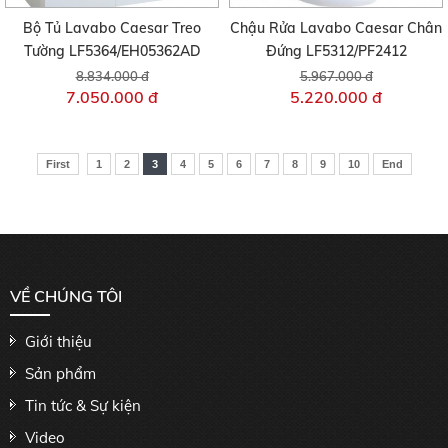
Bộ Tủ Lavabo Caesar Treo
Chậu Rửa Lavabo Caesar Chân
Tường LF5364/EH05362AD
Đứng LF5312/PF2412
8.834.000 đ
5.967.000 đ
7.050.000 đ
5.220.000 đ
First
1
2
3
4
5
6
7
8
9
10
End
VỀ CHÚNG TÔI
Giới thiệu
Sản phẩm
Tin tức & Sự kiện
Video