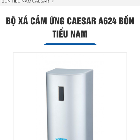
BỒN TIỂU NAM CAESAR
BỘ XẢ CẢM ỨNG CAESAR A624 BỒN
TIỂU NAM