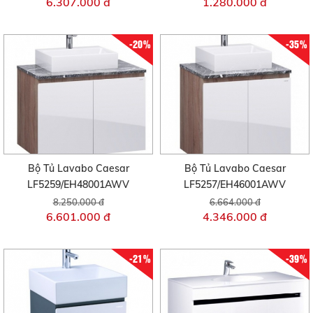
6.307.000 đ
1.280.000 đ
-20%
-35%
Bộ Tủ Lavabo Caesar
Bộ Tủ Lavabo Caesar
LF5259/EH48001AWV
LF5257/EH46001AWV
8.250.000 đ
6.664.000 đ
6.601.000 đ
4.346.000 đ
-21%
-39%