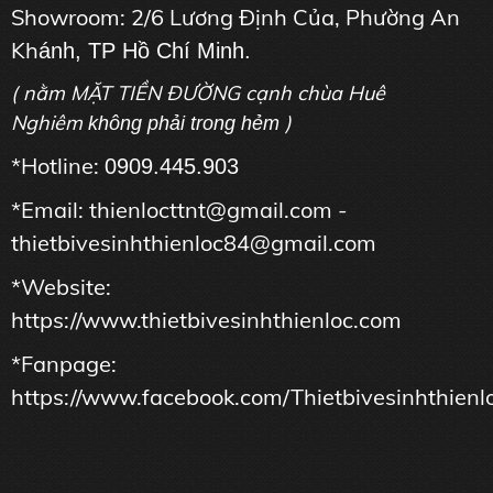
Showroom: 2/6 Lương Định Của, Phường An
Kh
ánh, TP Hồ Chí Minh.
( nằm MẶT TIỀN ĐƯỜNG cạnh chùa Huê
Nghiêm
)
không phải trong hẻm
*Hotline:
0909.445.903
*Email: thienlocttnt@gmail.com -
thietbivesinhthienloc84@gmail.com
*Website:
https://www.thietbivesinhthienloc.com
*Fanpage:
https://www.facebook.com/Thietbivesinhthienl