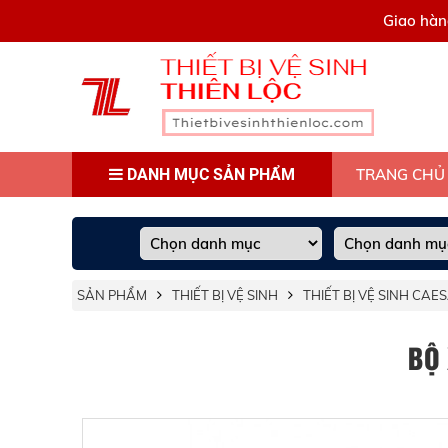
0909445903
Giao hàn
DANH MỤC SẢN PHẨM
TRANG CHỦ
SẢN PHẨM
THIẾT BỊ VỆ SINH
THIẾT BỊ VỆ SINH CAE
BỘ