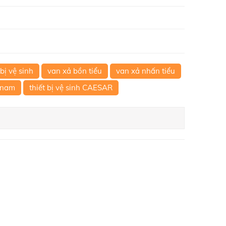
 bị vệ sinh
van xả bồn tiểu
van xả nhấn tiểu
 nam
thiết bị vệ sinh CAESAR