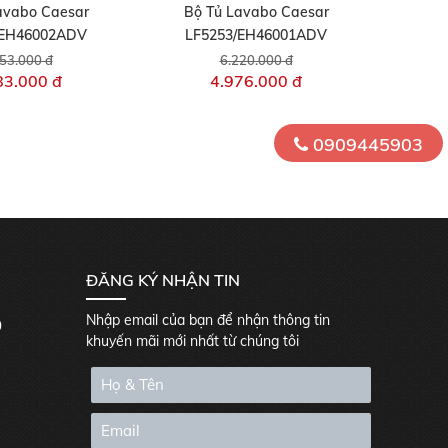
avabo Caesar
Bộ Tủ Lavabo Caesar
/EH46002ADV
LF5253/EH46001ADV
53.000 đ
6.220.000 đ
83.000 đ
4.976.000 đ
0909445903
ĐĂNG KÝ NHẬN TIN
Nhập email của bạn để nhận thông tin
0
khuyến mãi mới nhất từ chúng tôi