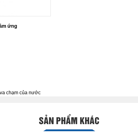
cảm ứng
ự va chạm của nước
SẢN PHẨM KHÁC