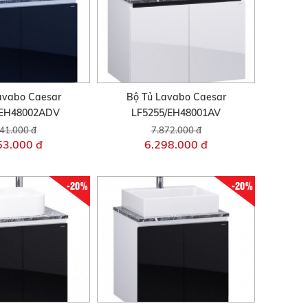
avabo Caesar
Bộ Tủ Lavabo Caesar
/EH48002ADV
LF5255/EH48001AV
41.000 đ
7.872.000 đ
53.000 đ
6.298.000 đ
-20%
-20%