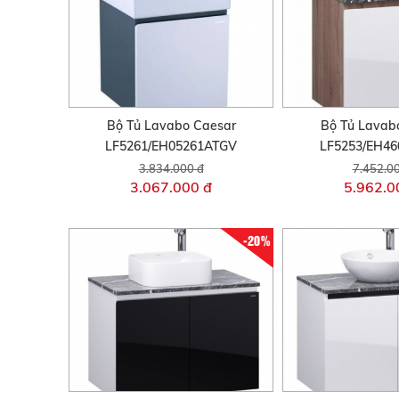
Bộ Tủ Lavabo Caesar
Bộ Tủ Lavab
LF5261/EH05261ATGV
LF5253/EH4
3.834.000 đ
7.452.0
3.067.000 đ
5.962.0
-20%