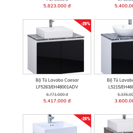
5.823.000 đ
5.400.0
-20%
Bộ Tủ Lavabo Caesar
Bộ Tủ Lavab
LF5263/EH48001ADV
L5215/EH4
6.771.000 đ
5.335.0
5.417.000 đ
3.600.0
-20%