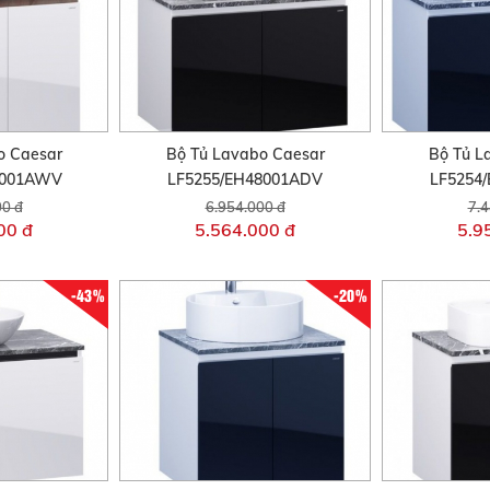
o Caesar
Bộ Tủ Lavabo Caesar
Bộ Tủ L
6001AWV
LF5255/EH48001ADV
LF5254
00 đ
6.954.000 đ
7.4
00 đ
5.564.000 đ
5.9
-43%
-20%