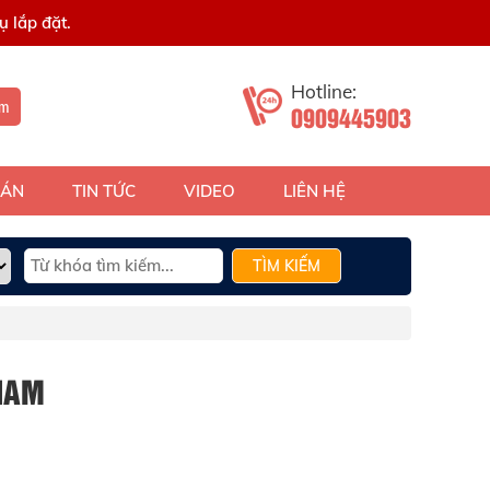
 lắp đặt.
Hotline:
ếm
0909445903
 ÁN
TIN TỨC
VIDEO
LIÊN HỆ
TÌM KIẾM
NAM