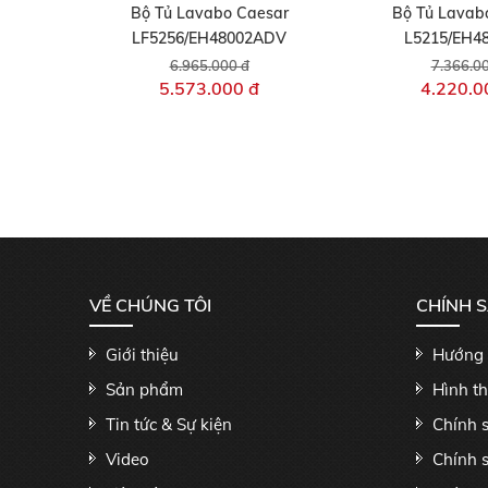
Bộ Tủ Lavabo Caesar
Bộ Tủ Lavab
LF5256/EH48002ADV
L5215/EH4
6.965.000 đ
7.366.0
5.573.000 đ
4.220.0
VỀ CHÚNG TÔI
CHÍNH 
Giới thiệu
Hướng 
Sản phẩm
Hình t
Tin tức & Sự kiện
Chính 
Video
Chính 