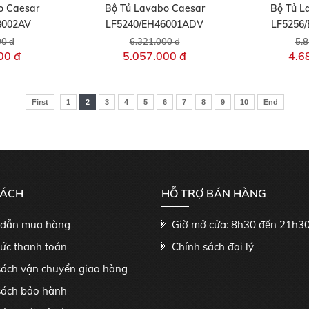
o Caesar
Bộ Tủ Lavabo Caesar
Bộ Tủ L
8002AV
LF5240/EH46001ADV
LF5256
00 đ
6.321.000 đ
5.8
00 đ
5.057.000 đ
4.6
First
1
2
3
4
5
6
7
8
9
10
End
SÁCH
HỖ TRỢ BÁN HÀNG
dẫn mua hàng
Giờ mở cửa: 8h30 đến 21h3
hức thanh toán
Chính sách đại lý
sách vận chuyển giao hàng
sách bảo hành