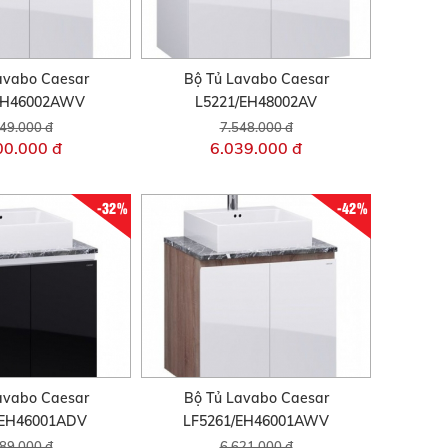
avabo Caesar
Bộ Tủ Lavabo Caesar
EH46002AWV
L5221/EH48002AV
49.000 đ
7.548.000 đ
00.000 đ
6.039.000 đ
-32%
-42%
avabo Caesar
Bộ Tủ Lavabo Caesar
/EH46001ADV
LF5261/EH46001AWV
89.000 đ
6.621.000 đ