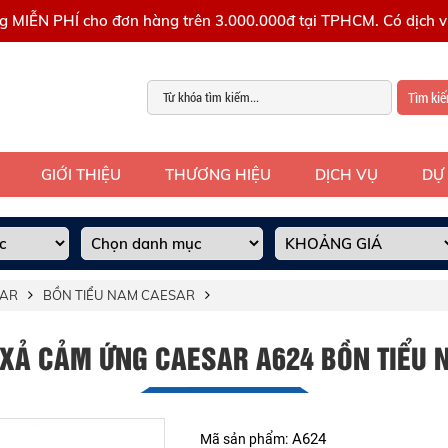
g MIỄN PHÍ cho đơn hàng trên 3.000.000đ tại TPHCM. Có dịch vụ
Tìm ki
GIỚI THIỆU
THƯƠNG HIỆU
DỊCH VỤ
DỰ
SAR
BỒN TIỂU NAM CAESAR
 XẢ CẢM ỨNG CAESAR A624 BỒN TIỂU 
A624
Mã sản phẩm: