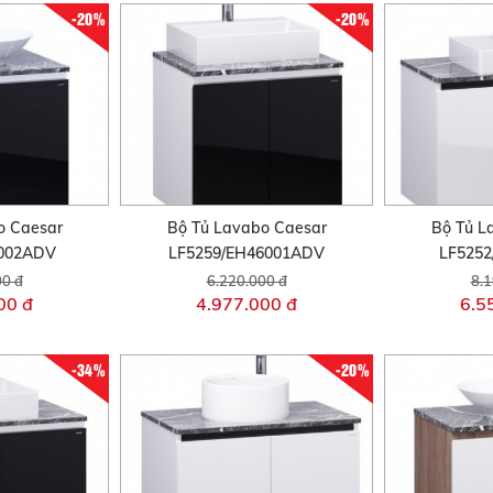
-20%
-20%
o Caesar
Bộ Tủ Lavabo Caesar
Bộ Tủ L
6002ADV
LF5259/EH46001ADV
LF5252
00 đ
6.220.000 đ
8.1
00 đ
4.977.000 đ
6.5
-34%
-20%