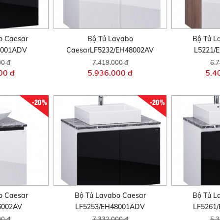
o Caesar
Bộ Tủ Lavabo
Bộ Tủ L
8001ADV
CaesarLF5232/EH48002AV
L5221/
00 đ
7.419.000 đ
6.7
00 đ
5.936.000 đ
5.4
-20%
-20%
o Caesar
Bộ Tủ Lavabo Caesar
Bộ Tủ L
6002AV
LF5253/EH48001ADV
LF5261
00 đ
7.332.000 đ
5.3