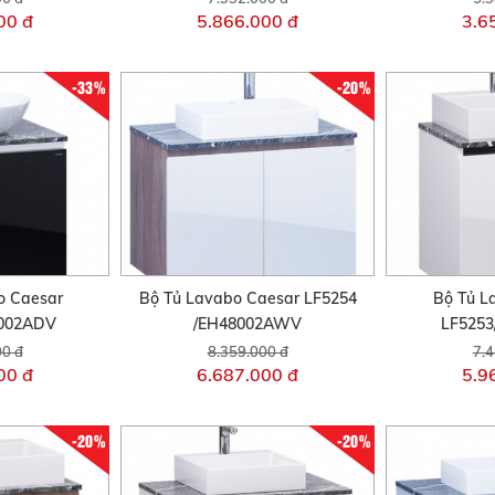
00 đ
5.866.000 đ
3.6
-33%
-20%
o Caesar
Bộ Tủ Lavabo Caesar LF5254
Bộ Tủ L
6002ADV
/EH48002AWV
LF5253
00 đ
8.359.000 đ
7.4
00 đ
6.687.000 đ
5.9
-20%
-20%