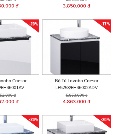
50.000 đ
3.850.000 đ
-20%
-17%
avabo Caesar
Bộ Tủ Lavabo Caesar
/EH46001AV
LF5258/EH46002ADV
52.000 đ
5.853.000 đ
62.000 đ
4.863.000 đ
-20%
-20%