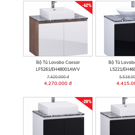
-42%
Bộ Tủ Lavabo Caesar
Bộ Tủ Lavab
LF5261/EH48001AWV
L5221/EH4
7.420.000 đ
5.518.0
4.270.000 đ
4.415.0
-20%