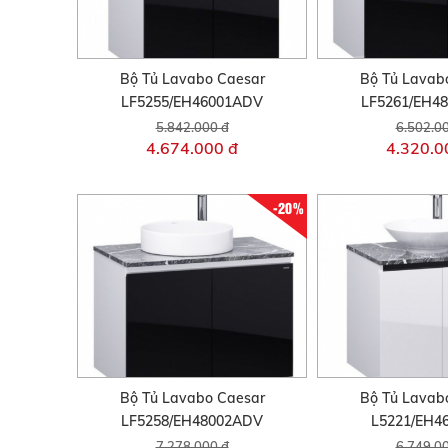
Bộ Tủ Lavabo Caesar
Bộ Tủ Lavab
LF5255/EH46001ADV
LF5261/EH4
5.842.000 đ
6.502.0
4.674.000 đ
4.320.0
-20%
Bộ Tủ Lavabo Caesar
Bộ Tủ Lavab
LF5258/EH48002ADV
L5221/EH4
7.278.000 đ
6.749.0