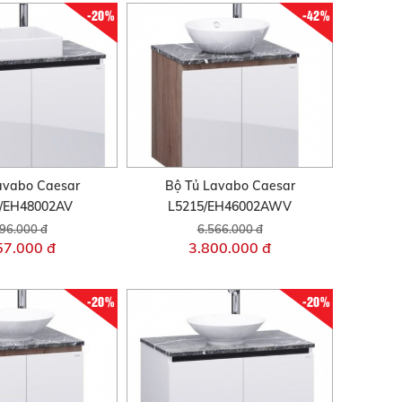
-20%
-42%
avabo Caesar
Bộ Tủ Lavabo Caesar
/EH48002AV
L5215/EH46002AWV
96.000 đ
6.566.000 đ
57.000 đ
3.800.000 đ
-20%
-20%