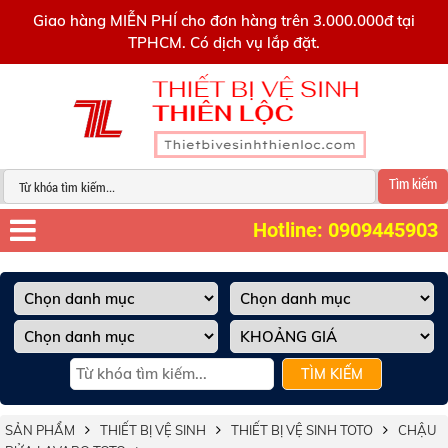
0909445903
Giao hàng MIỄN PHÍ cho đơn hàng trên 3.000.000đ tại
TPHCM. Có dịch vụ lắp đặt.
Tìm kiếm
Hotline: 0909445903
TÌM KIẾM
SẢN PHẨM
THIẾT BỊ VỆ SINH
THIẾT BỊ VỆ SINH TOTO
CHẬU