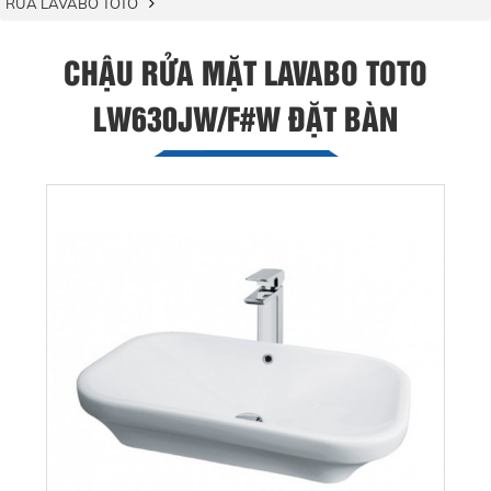
RỬA LAVABO TOTO
CHẬU RỬA MẶT LAVABO TOTO
LW630JW/F#W ĐẶT BÀN