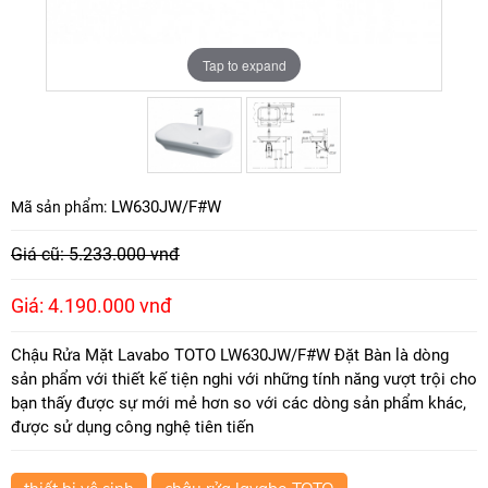
Tap to expand
Tap to expand
LW630JW/F#W
Mã sản phẩm:
Giá cũ: 5.233.000 vnđ
Giá: 4.190.000 vnđ
Chậu Rửa Mặt Lavabo TOTO LW630JW/F#W Đặt Bàn là dòng
sản phẩm với thiết kế tiện nghi với những tính năng vượt trội cho
bạn thấy được sự mới mẻ hơn so với các dòng sản phẩm khác,
được sử dụng công nghệ tiên tiến