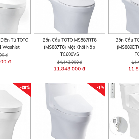
Điện Tử TOTO
Bồn Cầu TOTO MS887RT8
Bồn Cầu 
 Washlet
(MS887T8) Một Khối Nắp
(MS889DT8
TC600VS
T
00 đ
000 đ
14.443.000 đ
14.
11.848.000 đ
11.8
-20%
-1%