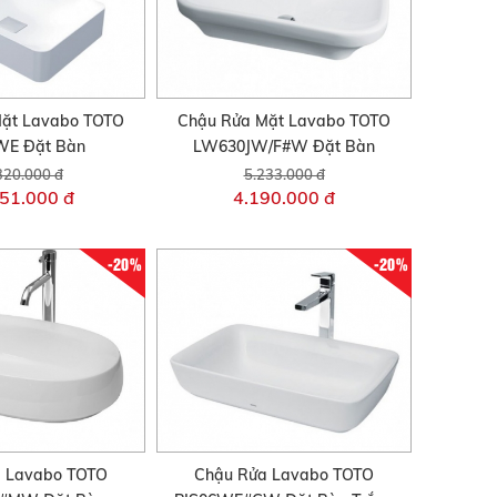
ặt Lavabo TOTO
Chậu Rửa Mặt Lavabo TOTO
WE Đặt Bàn
LW630JW/F#W Đặt Bàn
320.000 đ
5.233.000 đ
51.000 đ
4.190.000 đ
-20%
-20%
 Lavabo TOTO
Chậu Rửa Lavabo TOTO