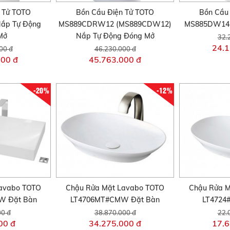
 Tử TOTO
Bồn Cầu Điện Tử TOTO
Bồn Cầu
ắp Tự Động
MS889CDRW12 (MS889CDW12)
MS885DW14 
Mở
Nắp Tự Động Đóng Mở
32.
24.1
00 đ
46.230.000 đ
000 đ
45.763.000 đ
-20%
-12%
avabo TOTO
Chậu Rửa Mặt Lavabo TOTO
Chậu Rửa M
W Đặt Bàn
LT4706MT#CMW Đặt Bàn
LT4724
00 đ
38.870.000 đ
22.
00 đ
34.275.000 đ
17.6