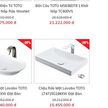
 Điện Tử TOTO
Bồn Cầu TOTO MS636DT8 1 Khối
Nắp Rửa Washlet
Nắp TC600VS
233.000 đ
26.529.000 đ
75.000 đ
21.222.000 đ
-20%
-20%
ặt Lavabo TOTO
Chậu Rửa Mặt Lavabo TOTO
#XW Đặt Bàn
LT4715G19#XW Đặt Bàn
052.000 đ
19.312.000 đ
40.000 đ
15.455.000 đ