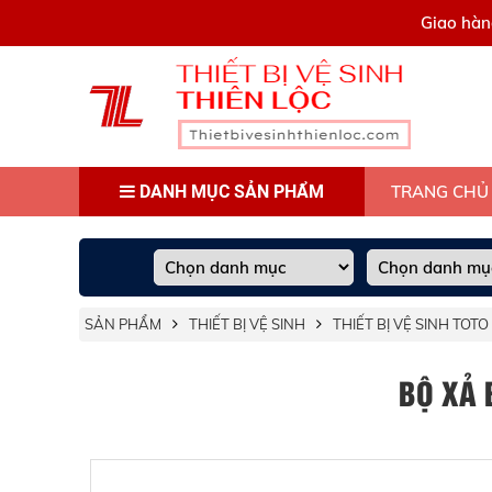
0909445903
Giao hàn
DANH MỤC SẢN PHẨM
TRANG CHỦ
SẢN PHẨM
THIẾT BỊ VỆ SINH
THIẾT BỊ VỆ SINH TOTO
BỘ XẢ 