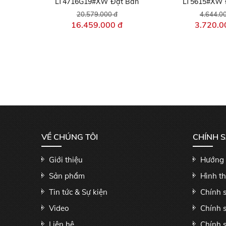
LT4716G19#XW Đặt Bàn
LT5615#XW 
20.579.000 đ
4.644.0
16.459.000 đ
3.720.0
VỀ CHÚNG TÔI
CHÍNH 
Giới thiệu
Hướng 
Sản phẩm
Hình t
Tin tức & Sự kiện
Chính 
Video
Chính 
Liên hệ
Chính s