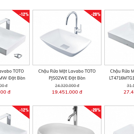
-12%
-20%
avabo TOTO
Chậu Rửa Mặt Lavabo TOTO
Chậu Rửa M
MW Đặt Bàn
PJS02WE Đặt Bàn
LT4716MTG
00 đ
24.320.000 đ
31.
000 đ
19.451.000 đ
27.4
-12%
-20%