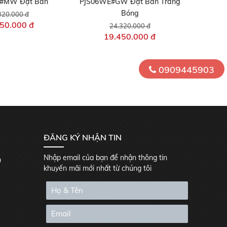
#MW Đặt Bàn
PJS06WE#GW Đặt Bàn Trắng
Bóng
320.000 đ
50.000 đ
24.320.000 đ
19.450.000 đ
0909445903
ĐĂNG KÝ NHẬN TIN
Nhập email của bạn để nhận thông tin
0
khuyến mãi mới nhất từ chúng tôi