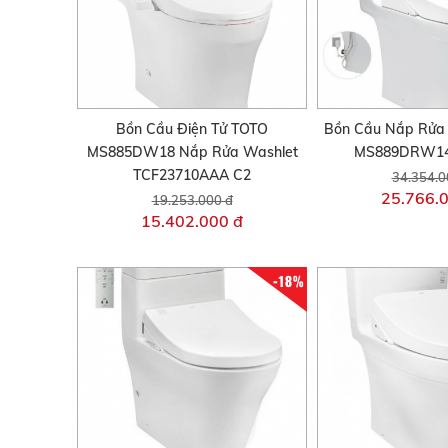
Bồn Cầu Điện Tử TOTO
Bồn Cầu Nắp Rửa 
MS885DW18 Nắp Rửa Washlet
MS889DRW14
TCF23710AAA C2
34.354.0
25.766.
19.253.000 đ
15.402.000 đ
-18%