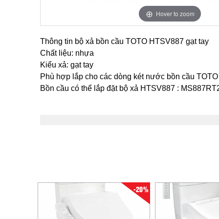
Hover to zoom
Thông tin bộ xả bồn cầu TOTO HTSV887 gạt tay
Chất liệu: nhựa
Kiểu xả: gạt tay
Phù hợp lắp cho các dòng két nước bồn cầu TOTO
Bồn cầu có thể lắp đặt bộ xả HTSV887 : MS887R
-20%