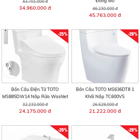
Đóng Mở
43.701.000 đ
34.960.000 đ
46.230.000 đ
45.763.000 đ
-25%
-20%
Bồn Cầu Điện Tử TOTO
Bồn Cầu TOTO MS636DT8 1
MS885DW14 Nắp Rửa Washlet
Khối Nắp TC600VS
32.233.000 đ
26.529.000 đ
24.175.000 đ
21.222.000 đ
-20%
-20%