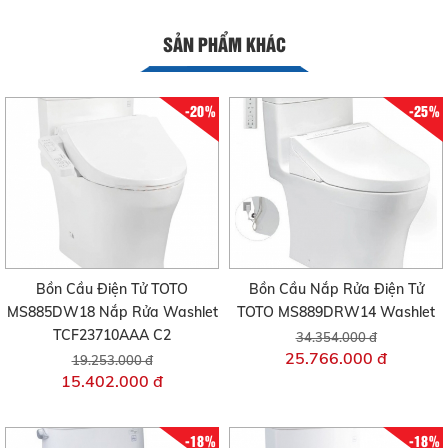
SẢN PHẨM KHÁC
-20%
-25%
Bồn Cầu Điện Tử TOTO
Bồn Cầu Nắp Rửa Điện Tử
MS885DW18 Nắp Rửa Washlet
TOTO MS889DRW14 Washlet
TCF23710AAA C2
34.354.000 đ
25.766.000 đ
19.253.000 đ
15.402.000 đ
-18%
-18%