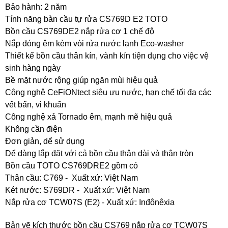
Bảo hành: 2 năm
Tính năng bàn cầu tự rửa CS769D E2 TOTO
Bồn cầu CS769DE2 nắp rửa cơ 1 chế độ
Nắp đóng êm kèm vòi rửa nước lạnh Eco-washer
Thiết kế bồn cầu thân kín, vành kín tiện dụng cho việc vệ
sinh hàng ngày
Bề mặt nước rộng giúp ngăn mùi hiệu quả
Công nghệ CeFiONtect siêu ưu nước, hạn chế tối đa các
vết bẩn, vi khuẩn
Công nghệ xả Tornado êm, mạnh mẽ hiệu quả
Không cần điện
Đơn giản, dể sử dụng
Dể dàng lắp đặt với cả bồn cầu thân dài và thân tròn
Bồn cầu TOTO CS769DRE2 gồm có
Thân cầu: C769 - Xuất xứ: Việt Nam
Két nước: S769DR - Xuất xứ: Việt Nam
Nắp rửa cơ TCW07S (E2) - Xuất xứ: Inđônêxia
Bản vẽ kích thước bồn cầu CS769 nắp rửa cơ TCW07S