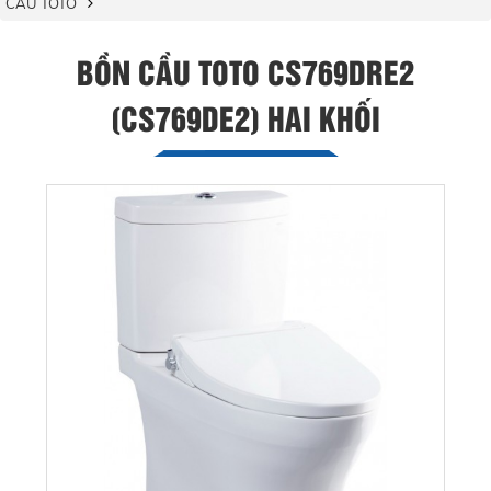
CẦU TOTO
BỒN CẦU TOTO CS769DRE2
(CS769DE2) HAI KHỐI