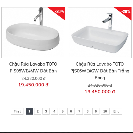
-20%
-20%
Chậu Rửa Lavabo TOTO
Chậu Rửa Lavabo TOTO
PJS05WE#MW Đặt Bàn
PJS06WE#GW Đặt Bàn Trắng
Bóng
24.320.000 đ
19.450.000 đ
24.320.000 đ
19.450.000 đ
First
1
2
3
4
5
6
7
8
9
10
End