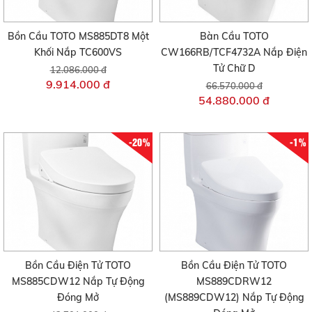
Bồn Cầu TOTO MS885DT8 Một
Bàn Cầu TOTO
Khối Nắp TC600VS
CW166RB/TCF4732A Nắp Điện
Tử Chữ D
12.086.000 đ
9.914.000 đ
66.570.000 đ
54.880.000 đ
-20%
-1%
Bồn Cầu Điện Tử TOTO
Bồn Cầu Điện Tử TOTO
MS885CDW12 Nắp Tự Động
MS889CDRW12
Đóng Mở
(MS889CDW12) Nắp Tự Động