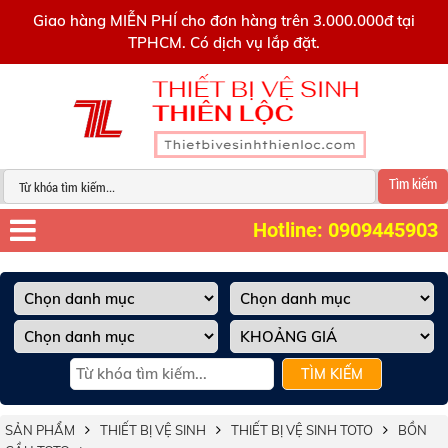
0909445903
Giao hàng MIỄN PHÍ cho đơn hàng trên 3.000.000đ tại
TPHCM. Có dịch vụ lắp đặt.
Tìm kiếm
Hotline: 0909445903
TÌM KIẾM
SẢN PHẨM
THIẾT BỊ VỆ SINH
THIẾT BỊ VỆ SINH TOTO
BỒN