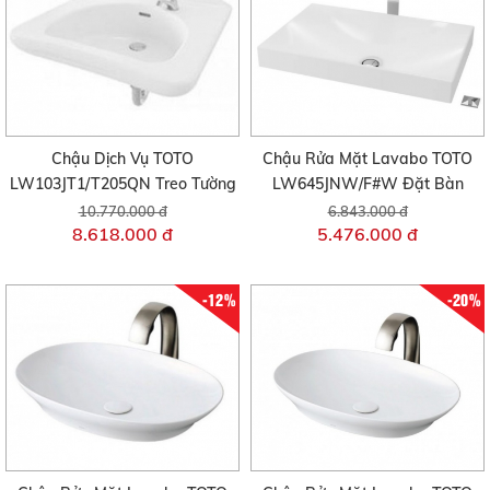
Chậu Dịch Vụ TOTO
Chậu Rửa Mặt Lavabo TOTO
LW103JT1/T205QN Treo Tường
LW645JNW/F#W Đặt Bàn
10.770.000 đ
6.843.000 đ
8.618.000 đ
5.476.000 đ
-12%
-20%