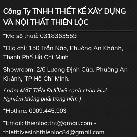
Công Ty TNHH THIẾT KẾ XÂY DỰNG
VÀ NỘI THẤT THIÊN LỘC
*Mã số thuế: 0318363559
*Địa chỉ: 150 Trần Não, Phường An Khánh,
Thành Phố Hồ Chí Minh
.
Showroom: 2/6 Lương Định Của, Phường An
Kh
ánh, TP Hồ Chí Minh.
( nằm MẶT TIỀN ĐƯỜNG cạnh chùa Huê
Nghiêm
)
không phải trong hẻm
*Hotline:
0909.445.903
*Email: thienlocttnt@gmail.com -
thietbivesinhthienloc84@gmail.com