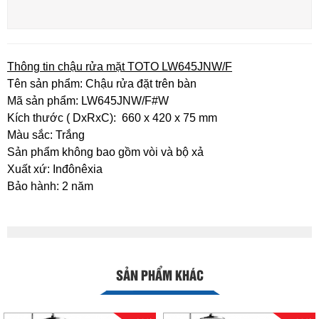
Thông tin chậu rửa mặt TOTO LW645JNW/F
Tên sản phẩm: Chậu rửa đặt trên bàn
Mã sản phẩm: LW645JNW/F#W
Kích thước ( DxRxC): 660 x 420 x 75 mm
Màu sắc: Trắng
Sản phẩm không bao gồm vòi và bộ xả
Xuất xứ: Inđônêxia
Bảo hành: 2 năm
SẢN PHẨM KHÁC