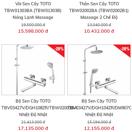
Vòi Sen Cây TOTO
Thân Sen Cây TOTO
TBW01303BA (TBW01303B)
TBW02002BA (TBW02002B1)
Nóng Lạnh Massage
Massage 2 Chế Độ
19.500.000 đ
13.040.000 đ
15.598.000 đ
10.432.000 đ
-20%
-20%
Bộ Sen Cây TOTO
Bộ Sen Cây TOTO
TBV03427V/DGH108ZR/TBW02001BA
TBV03427V/DGH104ZR/DM907C
Nhiệt Độ Nhật
Nhiệt Độ Nhật
21.413.000 đ
15.194.000 đ
17.135.000 đ
12.155.000 đ