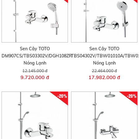
Sen Cây TOTO
Sen Cây TOTO
DM907CS/TBS03302V/DGH108ZR
TBS04302V/TBW01010A/TBW0
Nóng Lạnh
Nóng Lạnh
12.145.000 đ
22.464.000 đ
9.720.000 đ
17.982.000 đ
-20%
-20%