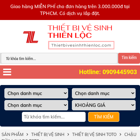
0909445903
Giao hàng MIỄN PHÍ cho đơn hàng trên 3.000.000đ tại
TPHCM. Có dịch vụ lắp đặt.
Tìm kiếm
Hotline: 0909445903
TÌM KIẾM
SẢN PHẨM
THIẾT BỊ VỆ SINH
THIẾT BỊ VỆ SINH TOTO
CHẬU