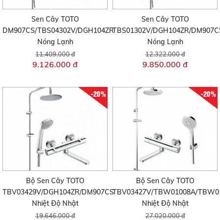
Sen Cây TOTO
Sen Cây TOTO
DM907CS/TBS04302V/DGH104ZR
TBS01302V/DGH104ZR/DM907C
Nóng Lạnh
Nóng Lạnh
11.409.000 đ
12.322.000 đ
9.126.000 đ
9.850.000 đ
-20%
-20%
Bộ Sen Cây TOTO
Bộ Sen Cây TOTO
TBV03429V/DGH104ZR/DM907CS
TBV03427V/TBW01008A/TBW0
Nhiệt Độ Nhật
Nhiệt Độ Nhật
19.646.000 đ
27.020.000 đ