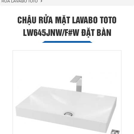
RỬA LAVABO TOTO
CHẬU RỬA MẶT LAVABO TOTO
LW645JNW/F#W ĐẶT BÀN