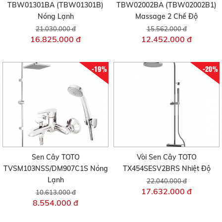
TBW01301BA (TBW01301B)
TBW02002BA (TBW02002B1)
Nóng Lạnh
Massage 2 Chế Độ
21.030.000 đ
15.562.000 đ
16.825.000 đ
12.452.000 đ
-19%
-20%
Sen Cây TOTO
Vòi Sen Cây TOTO
TVSM103NSS/DM907C1S Nóng
TX454SESV2BRS Nhiệt Độ
Lạnh
22.040.000 đ
17.632.000 đ
10.613.000 đ
8.554.000 đ