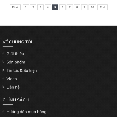
First
1
2
3
4
5
6
7
8
9
10
End
VỀ CHÚNG TÔI
Giới thiệu
Sản phẩm
Tin tức & Sự kiện
Video
Liên hệ
CHÍNH SÁCH
Hướng dẫn mua hàng