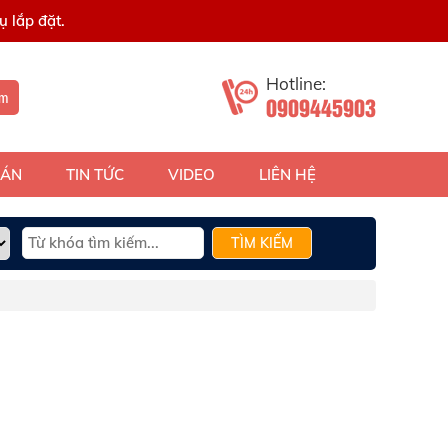
 lắp đặt.
Hotline:
ếm
0909445903
 ÁN
TIN TỨC
VIDEO
LIÊN HỆ
TÌM KIẾM