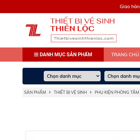
0909445903
Giao hàn
DANH MỤC SẢN PHẨM
TRANG CHỦ
SẢN PHẨM
THIẾT BỊ VỆ SINH
PHỤ KIỆN PHÒNG TẮM