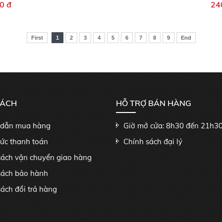
0 đ
24
First
1
2
3
4
5
6
7
8
9
End
SÁCH
HỖ TRỢ BÁN HÀNG
dẫn mua hàng
Giờ mở cửa: 8h30 đến 21h3
hức thanh toán
Chính sách đại lý
sách vận chuyển giao hàng
sách bảo hành
ách đổi trả hàng