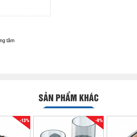
ng tắm
SẢN PHẨM KHÁC
-13%
-9%