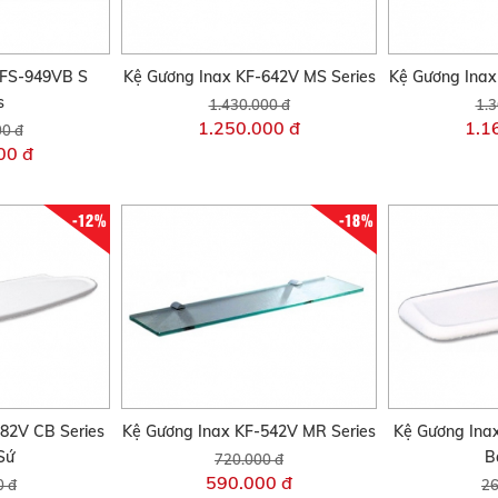
KFS-949VB S
Kệ Gương Inax KF-642V MS Series
Kệ Gương Inax
s
1.430.000 đ
1.3
1.250.000 đ
1.1
00 đ
00 đ
-12%
-18%
82V CB Series
Kệ Gương Inax KF-542V MR Series
Kệ Gương Ina
Sứ
B
720.000 đ
590.000 đ
0 đ
26