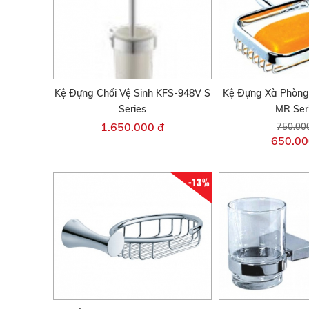
Kệ Đựng Chổi Vệ Sinh KFS-948V S
Kệ Đựng Xà Phòng
Series
MR Ser
1.650.000 đ
750.00
650.00
-13%