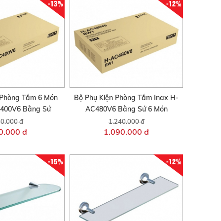
-13%
-12%
 Phòng Tắm 6 Món
Bộ Phụ Kiện Phòng Tắm Inax H-
C400V6 Bằng Sứ
AC480V6 Bằng Sứ 6 Món
0.000 đ
1.240.000 đ
0.000 đ
1.090.000 đ
-15%
-12%