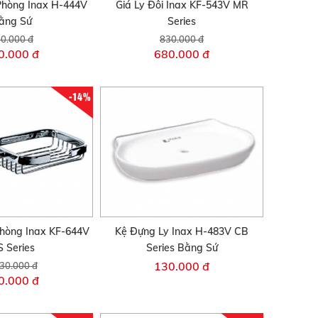
Phòng Inax H-444V
Giá Ly Đôi Inax KF-543V MR
ằng Sứ
Series
0.000 đ
830.000 đ
0.000 đ
680.000 đ
-14%
hòng Inax KF-644V
Kệ Đựng Ly Inax H-483V CB
 Series
Series Bằng Sứ
130.000 đ
30.000 đ
0.000 đ