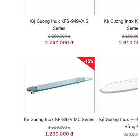
Kệ Gương Inax KFS-949VA S
Kệ Gương Inax 
Series
Serie
3.250.000 đ
3.100.0
2.740.000 đ
2.610.0
-15%
Kệ Gương Inax KF-842V MC Series
Kệ Gương Inax H-4
Bằng 
1.510.000 đ
1.280.000 đ
330.00