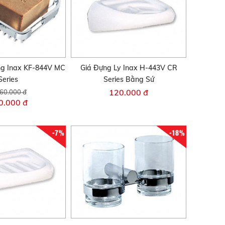
ng Inax KF-844V MC
Giá Đựng Ly Inax H-443V CR
Series
Series Bằng Sứ
120.000 đ
60.000 đ
0.000 đ
-7%
-18%