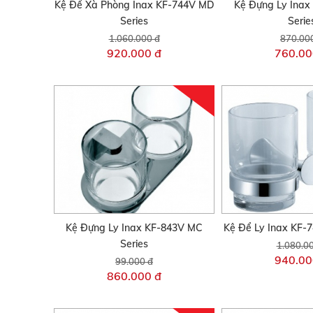
Kệ Để Xà Phòng Inax KF-744V MD
Kệ Đựng Ly Inax
Series
Serie
1.060.000 đ
870.00
920.000 đ
760.00
Kệ Đựng Ly Inax KF-843V MC
Kệ Để Ly Inax KF-
Series
1.080.0
940.00
99.000 đ
860.000 đ