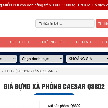
g MIỄN PHÍ cho đơn hàng trên 3.000.000đ tại TPHCM. Có dịch vụ
Tìm ki
GIỚI THIỆU
THƯƠNG HIỆU
DỊCH VỤ
DỰ
PHỤ KIỆN PHÒNG TẮM CAESAR
GIÁ ĐỰNG XÀ PHÒNG CAESAR Q8802
Q8802
Mã sản phẩm: