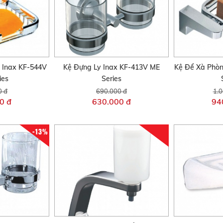
 Inax KF-544V
Kệ Đựng Ly Inax KF-413V ME
Kệ Để Xà Phò
ies
Series
0 đ
690.000 đ
1.0
0 đ
630.000 đ
94
-13%