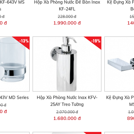
 KF-643V MS
Hộp Xà Phòng Nước Để Bàn Inax
Kệ Đựng Xà 
s
KF-24FL
B
0 đ
228.000 đ
15
0 đ
1.990.000 đ
14
-13%
-19%
743V MD Series
Hộp Xà Phòng Nước Inax KFV-
Kệ Đựng Xà P
25AY Treo Tường
MS
00 đ
0 đ
2.070.000 đ
1.0
1.680.000 đ
89