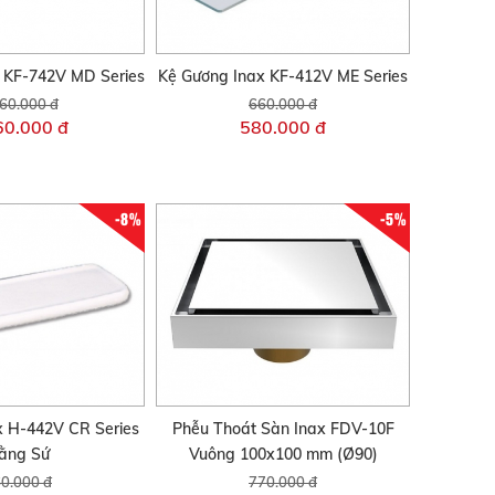
 KF-742V MD Series
Kệ Gương Inax KF-412V ME Series
60.000 đ
660.000 đ
60.000 đ
580.000 đ
-8%
-5%
x H-442V CR Series
Phễu Thoát Sàn Inax FDV-10F
ằng Sứ
Vuông 100x100 mm (Ø90)
0.000 đ
770.000 đ