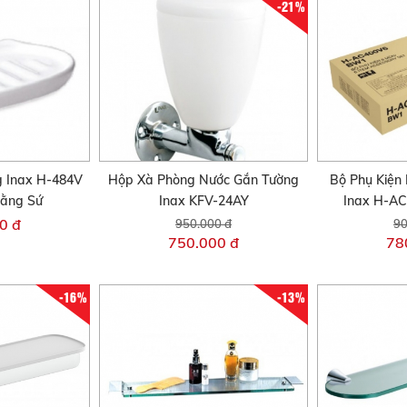
-21%
 Inax H-484V
Hộp Xà Phòng Nước Gắn Tường
Bộ Phụ Kiện
Bằng Sứ
Inax KFV-24AY
Inax H-A
0 đ
950.000 đ
90
750.000 đ
78
-16%
-13%