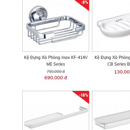
-8%
Kệ Đựng Xà Phòng Inax KF-414V
Kệ Đựng Xà Phòng
ME Series
CB Series 
130.00
750.000 đ
690.000 đ
-16%