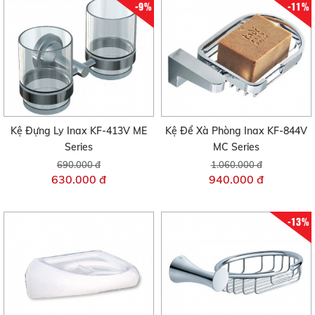
-9%
-11%
Kệ Đựng Ly Inax KF-413V ME
Kệ Để Xà Phòng Inax KF-844V
Series
MC Series
690.000 đ
1.060.000 đ
630.000 đ
940.000 đ
-13%