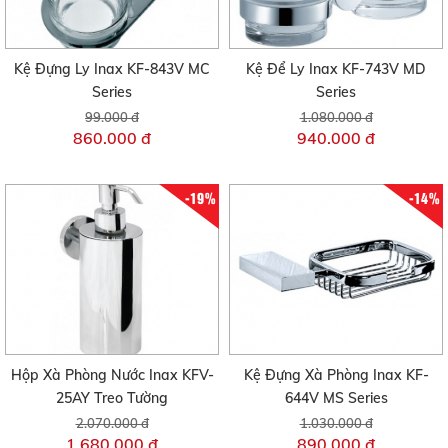
Kệ Đựng Ly Inax KF-843V MC
Kệ Để Ly Inax KF-743V MD
Series
Series
99.000 đ
1.080.000 đ
860.000 đ
940.000 đ
-19%
-14%
Hộp Xà Phòng Nước Inax KFV-
Kệ Đựng Xà Phòng Inax KF-
25AY Treo Tường
644V MS Series
2.070.000 đ
1.030.000 đ
1.680.000 đ
890.000 đ