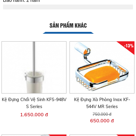
Bảo hành: 2 năm
SẢN PHẨM KHÁC
-13%
Kệ Đựng Chổi Vệ Sinh KFS-948V
Kệ Đựng Xà Phòng Inax KF-
S Series
544V MR Series
1.650.000 đ
750.000 đ
650.000 đ