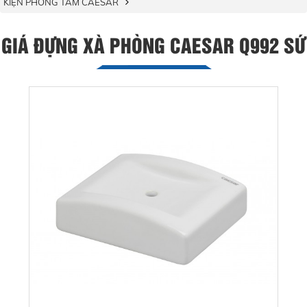
KIỆN PHÒNG TẮM CAESAR
GIÁ ĐỰNG XÀ PHÒNG CAESAR Q992 SỨ