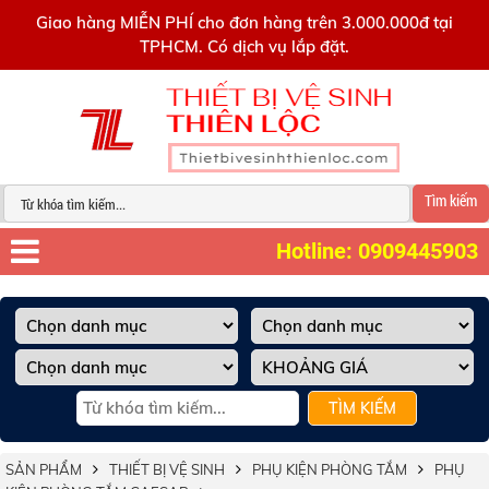
0909445903
Giao hàng MIỄN PHÍ cho đơn hàng trên 3.000.000đ tại
TPHCM. Có dịch vụ lắp đặt.
Tìm kiếm
Hotline: 0909445903
TÌM KIẾM
SẢN PHẨM
THIẾT BỊ VỆ SINH
PHỤ KIỆN PHÒNG TẮM
PHỤ