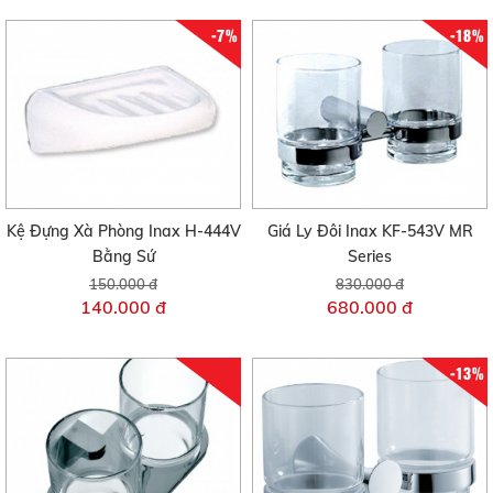
-7%
-18%
Kệ Đựng Xà Phòng Inax H-444V
Giá Ly Đôi Inax KF-543V MR
Bằng Sứ
Series
150.000 đ
830.000 đ
140.000 đ
680.000 đ
-13%