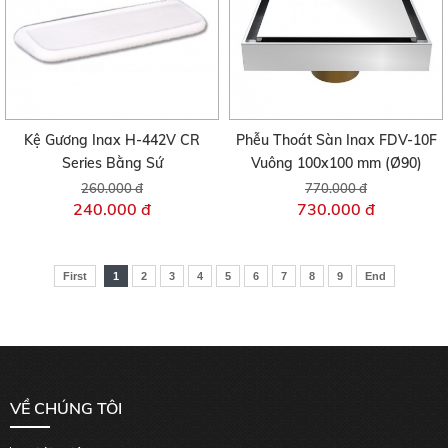
Kệ Gương Inax H-442V CR
Phễu Thoát Sàn Inax FDV-10F
Series Bằng Sứ
Vuông 100x100 mm (Ø90)
260.000 đ
770.000 đ
240.000 đ
730.000 đ
First
1
2
3
4
5
6
7
8
9
End
VỀ CHÚNG TÔI