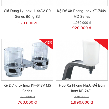
Giá Đựng Ly Inax H-443V CR
Kệ Để Xà Phòng Inax KF-744V
Series Bằng Sứ
MD Series
120.000 đ
1.060.000 đ
920.000 đ
-13%
Kệ Đựng Ly Inax KF-643V MS
Hộp Xà Phòng Nước Để Bàn
Series
Inax KF-24FL
870.000 đ
228.000 đ
760.000 đ
1.990.000 đ