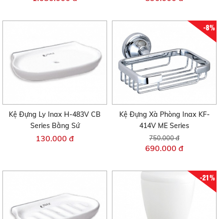
-8%
Kệ Đựng Ly Inax H-483V CB
Kệ Đựng Xà Phòng Inax KF-
Series Bằng Sứ
414V ME Series
130.000 đ
750.000 đ
690.000 đ
-21%