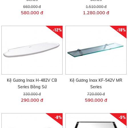
660.000 đ
1.510.000 đ
580.000 đ
1.280.000 đ
-12%
-18%
Kệ Gương Inax H-482V CB
Kệ Gương Inax KF-542V MR
Series Bằng Sứ
Series
330.000 đ
720.000 đ
290.000 đ
590.000 đ
-8%
-5%