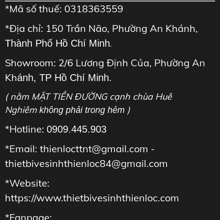
*Mã số thuế: 0318363559
*Địa chỉ: 150 Trần Não, Phường An Khánh,
Thành Phố Hồ Chí Minh
.
Showroom: 2/6 Lương Định Của, Phường An
Kh
ánh, TP Hồ Chí Minh.
( nằm MẶT TIỀN ĐƯỜNG cạnh chùa Huê
Nghiêm
)
không phải trong hẻm
*Hotline:
0909.445.903
*Email: thienlocttnt@gmail.com -
thietbivesinhthienloc84@gmail.com
*Website:
https://www.thietbivesinhthienloc.com
*Fanpage: