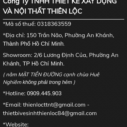
Công Ty TNHH THIẾT KẾ XÂY DỰNG
VÀ NỘI THẤT THIÊN LỘC
*Mã số thuế: 0318363559
*Địa chỉ: 150 Trần Não, Phường An Khánh,
Thành Phố Hồ Chí Minh
.
Showroom: 2/6 Lương Định Của, Phường An
Kh
ánh, TP Hồ Chí Minh.
( nằm MẶT TIỀN ĐƯỜNG cạnh chùa Huê
Nghiêm
)
không phải trong hẻm
*Hotline:
0909.445.903
*Email: thienlocttnt@gmail.com -
thietbivesinhthienloc84@gmail.com
*Website: