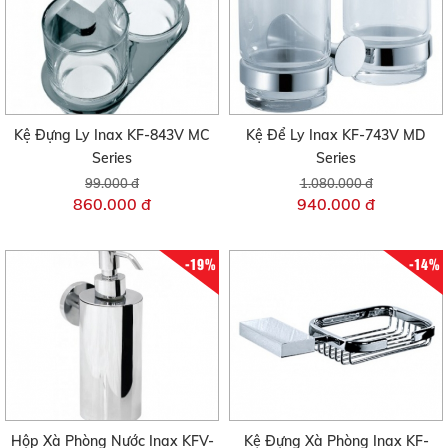
Kệ Đựng Ly Inax KF-843V MC
Kệ Để Ly Inax KF-743V MD
Series
Series
99.000 đ
1.080.000 đ
860.000 đ
940.000 đ
-19%
-14%
Hộp Xà Phòng Nước Inax KFV-
Kệ Đựng Xà Phòng Inax KF-