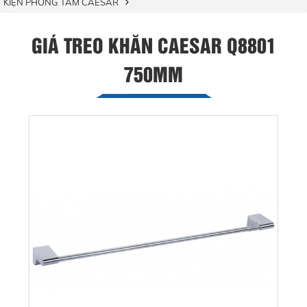
KIỆN PHÒNG TẮM CAESAR
GIÁ TREO KHĂN CAESAR Q8801
750MM