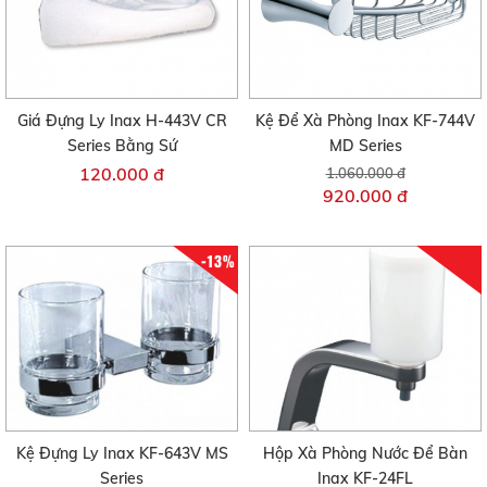
Giá Đựng Ly Inax H-443V CR
Kệ Để Xà Phòng Inax KF-744V
Series Bằng Sứ
MD Series
120.000 đ
1.060.000 đ
920.000 đ
-13%
Kệ Đựng Ly Inax KF-643V MS
Hộp Xà Phòng Nước Để Bàn
Series
Inax KF-24FL