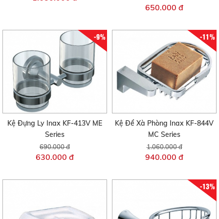
650.000 đ
-9%
-11%
Kệ Đựng Ly Inax KF-413V ME
Kệ Để Xà Phòng Inax KF-844V
Series
MC Series
690.000 đ
1.060.000 đ
630.000 đ
940.000 đ
-13%