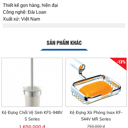
Thiết kế gọn hàng, hiện đại
Công nghệ: Đài Loan
Xuất xứ: Việt Nam
SẢN PHẨM KHÁC
-13%
Kệ Đựng Chổi Vệ Sinh KFS-948V
Kệ Đựng Xà Phòng Inax KF-
S Series
544V MR Series
1.650.000 đ
750.000 đ