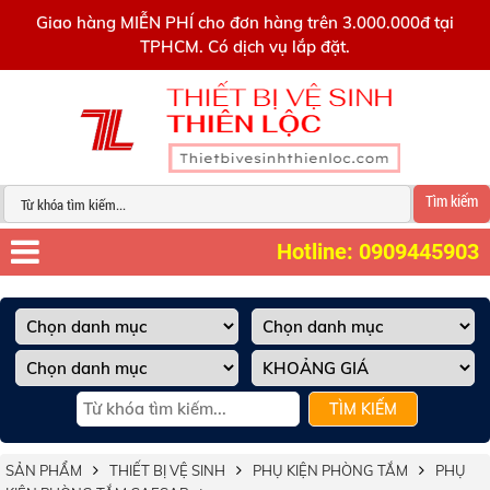
0909445903
Giao hàng MIỄN PHÍ cho đơn hàng trên 3.000.000đ tại
TPHCM. Có dịch vụ lắp đặt.
Tìm kiếm
Hotline: 0909445903
TÌM KIẾM
SẢN PHẨM
THIẾT BỊ VỆ SINH
PHỤ KIỆN PHÒNG TẮM
PHỤ