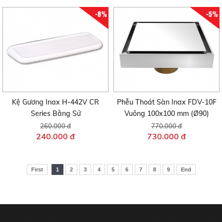
-8%
-5%
Kệ Gương Inax H-442V CR
Phễu Thoát Sàn Inax FDV-10F
Series Bằng Sứ
Vuông 100x100 mm (Ø90)
260.000 đ
770.000 đ
240.000 đ
730.000 đ
First
1
2
3
4
5
6
7
8
9
End