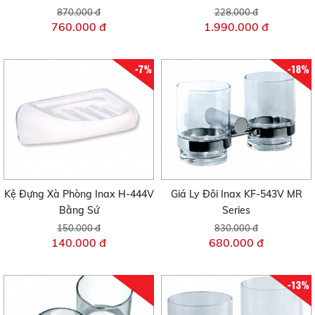
870.000 đ
228.000 đ
760.000 đ
1.990.000 đ
-7%
-18%
Kệ Đựng Xà Phòng Inax H-444V
Giá Ly Đôi Inax KF-543V MR
Bằng Sứ
Series
150.000 đ
830.000 đ
140.000 đ
680.000 đ
-13%