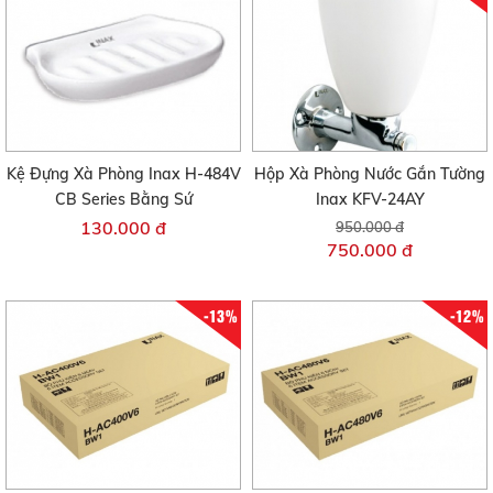
Kệ Đựng Xà Phòng Inax H-484V
Hộp Xà Phòng Nước Gắn Tường
CB Series Bằng Sứ
Inax KFV-24AY
130.000 đ
950.000 đ
750.000 đ
-13%
-12%