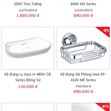
25AY Treo Tường
644V MS Series
2.070.000 đ
1.030.000 đ
1.680.000 đ
890.000 đ
-8%
Kệ Đựng Ly Inax H-483V CB
Kệ Đựng Xà Phòng Inax KF-
Series Bằng Sứ
414V ME Series
130.000 đ
750.000 đ
690.000 đ
-21%