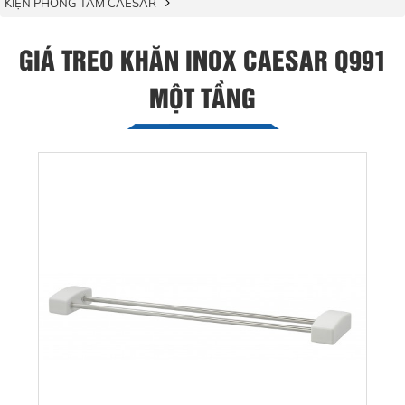
KIỆN PHÒNG TẮM CAESAR
GIÁ TREO KHĂN INOX CAESAR Q991
MỘT TẦNG