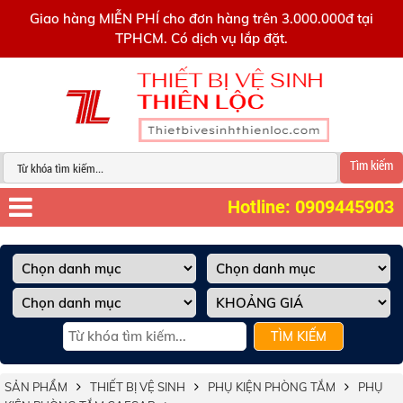
0909445903
Giao hàng MIỄN PHÍ cho đơn hàng trên 3.000.000đ tại
TPHCM. Có dịch vụ lắp đặt.
Tìm kiếm
Hotline: 0909445903
TÌM KIẾM
SẢN PHẨM
THIẾT BỊ VỆ SINH
PHỤ KIỆN PHÒNG TẮM
PHỤ