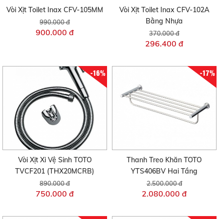
Vòi Xịt Toilet Inax CFV-105MM
Vòi Xịt Toilet Inax CFV-102A
Bằng Nhựa
990.000 đ
900.000 đ
370.000 đ
296.400 đ
-16%
-17%
Vòi Xịt Xi Vệ Sinh TOTO
Thanh Treo Khăn TOTO
TVCF201 (THX20MCRB)
YTS406BV Hai Tầng
890.000 đ
2.500.000 đ
750.000 đ
2.080.000 đ