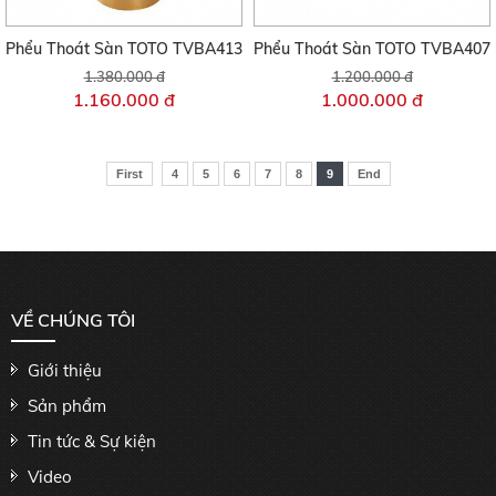
Phểu Thoát Sàn TOTO TVBA413
Phểu Thoát Sàn TOTO TVBA407
1.380.000 đ
1.200.000 đ
1.160.000 đ
1.000.000 đ
First
4
5
6
7
8
9
End
VỀ CHÚNG TÔI
Giới thiệu
Sản phẩm
Tin tức & Sự kiện
Video