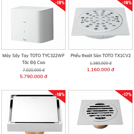
-18%
-16%
Máy Sấy Tay TOTO TYC322WF
Phểu thoát Sàn TOTO TX1CV2
Tốc Độ Cao
1.380.000 đ
1.160.000 đ
7.020.000 đ
5.790.000 đ
-16%
-17%