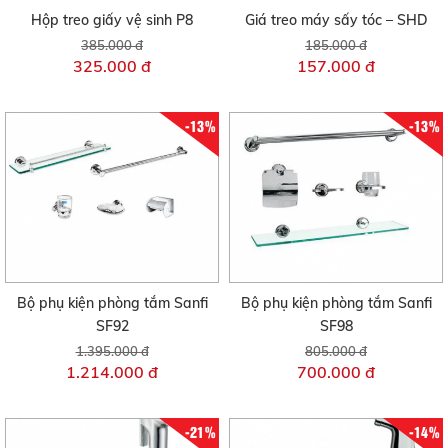
Hộp treo giấy vệ sinh P8
Giá treo máy sấy tóc – SHD
385.000 đ
185.000 đ
325.000 đ
157.000 đ
-13%
-13%
Bộ phụ kiện phòng tắm Sanfi
Bộ phụ kiện phòng tắm Sanfi
SF92
SF98
1.395.000 đ
805.000 đ
1.214.000 đ
700.000 đ
-21%
-14%