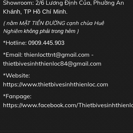
Showroom: 2/6 Lương Định Của, Phường An
Kh
ánh, TP Hồ Chí Minh.
( nằm MẶT TIỀN ĐƯỜNG cạnh chùa Huê
Nghiêm
)
không phải trong hẻm
*Hotline:
0909.445.903
*Email: thienlocttnt@gmail.com -
thietbivesinhthienloc84@gmail.com
*Website:
https://www.thietbivesinhthienloc.com
*Fanpage:
https://www.facebook.com/Thietbivesinhthienl