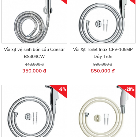
Vòi xịt vệ sinh bồn cầu Caesar
Vòi Xịt Toilet Inax CFV-105MP
BS304CW
Dây Trơn
443.000 đ
990.000 đ
350.000 đ
850.000 đ
-9%
-20%