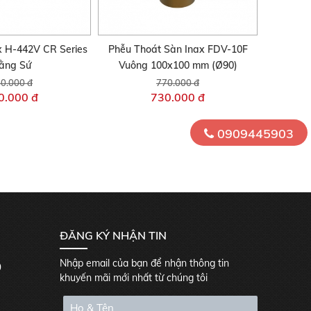
x H-442V CR Series
Phễu Thoát Sàn Inax FDV-10F
ằng Sứ
Vuông 100x100 mm (Ø90)
0.000 đ
770.000 đ
0.000 đ
730.000 đ
0909445903
ĐĂNG KÝ NHẬN TIN
Nhập email của bạn để nhận thông tin
0
khuyến mãi mới nhất từ chúng tôi