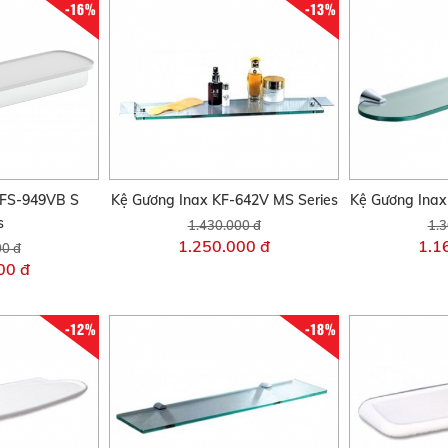
-16%
-13%
KFS-949VB S
Kệ Gương Inax KF-642V MS Series
Kệ Gương Inax
s
1.430.000 đ
1.3
1.250.000 đ
1.1
00 đ
00 đ
-12%
-18%