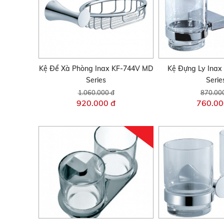
Kệ Để Xà Phòng Inax KF-744V MD
Kệ Đựng Ly Inax
Series
Serie
1.060.000 đ
870.00
920.000 đ
760.00