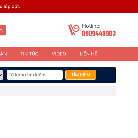
 lắp đặt.
Hotline:
ếm
0909445903
 ÁN
TIN TỨC
VIDEO
LIÊN HỆ
TÌM KIẾM