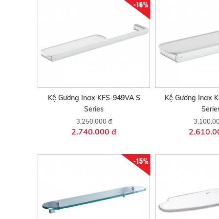
-16%
Kệ Gương Inax KFS-949VA S
Kệ Gương Inax 
Series
Serie
3.250.000 đ
3.100.0
2.740.000 đ
2.610.0
-15%