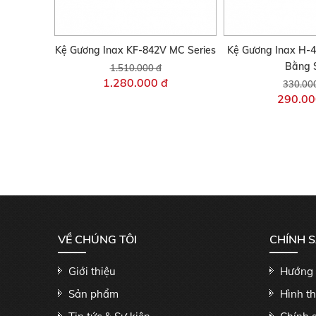
Kệ Gương Inax KF-842V MC Series
Kệ Gương Inax H-4
Bằng 
1.510.000 đ
1.280.000 đ
330.00
290.00
VỀ CHÚNG TÔI
CHÍNH 
Giới thiệu
Hướng 
Sản phẩm
Hình t