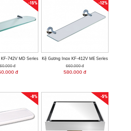
-15%
-12%
 KF-742V MD Series
Kệ Gương Inax KF-412V ME Series
60.000 đ
660.000 đ
60.000 đ
580.000 đ
-8%
-5%