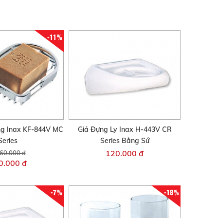
-11%
ng Inax KF-844V MC
Giá Đựng Ly Inax H-443V CR
Series
Series Bằng Sứ
120.000 đ
60.000 đ
0.000 đ
-7%
-18%