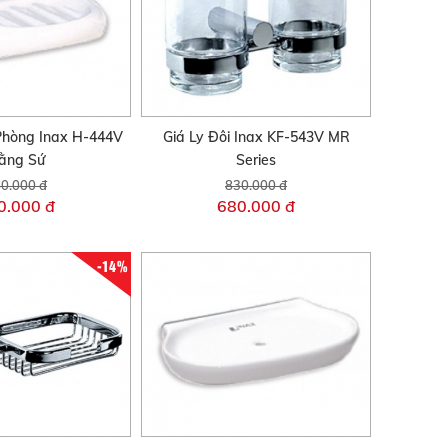
Phòng Inax H-444V
Giá Ly Đôi Inax KF-543V MR
ằng Sứ
Series
0.000 đ
830.000 đ
0.000 đ
680.000 đ
-14%