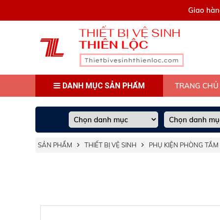
0909445903
Giao hàn
DANH MỤC SẢN PHẨM
TRANG CHỦ
SẢN PHẨM
THIẾT BỊ VỆ SINH
PHỤ KIỆN PHÒNG TẮM