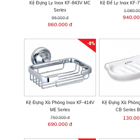
Kệ Đựng Ly Inax KF-843V MC
Kệ Để Ly Inax KF-
Series
1.080.0
940.00
99.000 đ
860.000 đ
-8%
Kệ Đựng Xà Phòng Inax KF-414V
Kệ Đựng Xà Phòng
ME Series
CB Series 
130.00
750.000 đ
690.000 đ