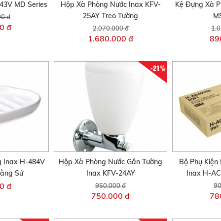
743V MD Series
Hộp Xà Phòng Nước Inax KFV-
Kệ Đựng Xà P
25AY Treo Tường
MS
00 đ
0 đ
2.070.000 đ
1.0
1.680.000 đ
89
-21%
 Inax H-484V
Hộp Xà Phòng Nước Gắn Tường
Bộ Phụ Kiện
Bằng Sứ
Inax KFV-24AY
Inax H-A
0 đ
950.000 đ
90
750.000 đ
78