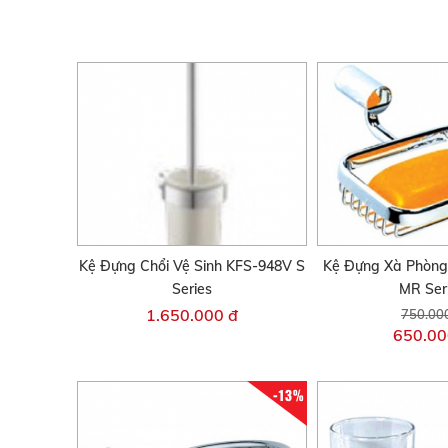
Kệ Đựng Chổi Vệ Sinh KFS-948V S
Kệ Đựng Xà Phòng
Series
MR Ser
1.650.000 đ
750.00
650.00
-13%