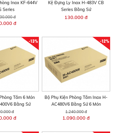
hòng Inax KF-644V
Kệ Đựng Ly Inax H-483V CB
 Series
Series Bằng Sứ
130.000 đ
30.000 đ
0.000 đ
-13%
-12%
 Phòng Tắm 6 Món
Bộ Phụ Kiện Phòng Tắm Inax H-
C400V6 Bằng Sứ
AC480V6 Bằng Sứ 6 Món
0.000 đ
1.240.000 đ
0.000 đ
1.090.000 đ