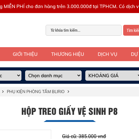
g MIỄN PHÍ cho đơn hàng trên 3.000.000đ tại TPHCM. Có dịch vụ
Tìm ki
GIỚI THIỆU
THƯƠNG HIỆU
DỊCH VỤ
DỰ
PHỤ KIỆN PHÒNG TẮM BLIRIO
HỘP TREO GIẤY VỆ SINH P8
Giá cũ: 385.000 vnđ