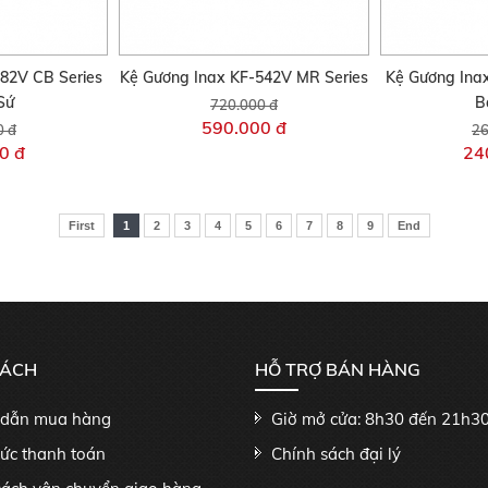
82V CB Series
Kệ Gương Inax KF-542V MR Series
Kệ Gương Ina
Sứ
B
720.000 đ
590.000 đ
0 đ
26
0 đ
24
First
1
2
3
4
5
6
7
8
9
End
SÁCH
HỖ TRỢ BÁN HÀNG
dẫn mua hàng
Giờ mở cửa: 8h30 đến 21h3
hức thanh toán
Chính sách đại lý