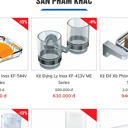
SẢN PHẨM KHÁC
-13%
-9%
 Inax KF-544V
Kệ Đựng Ly Inax KF-413V ME
Kệ Để Xà Phò
ies
Series
0 đ
690.000 đ
1.0
0 đ
630.000 đ
94
-13%