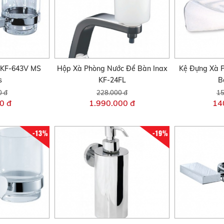
 KF-643V MS
Hộp Xà Phòng Nước Để Bàn Inax
Kệ Đựng Xà 
s
KF-24FL
B
0 đ
228.000 đ
15
0 đ
1.990.000 đ
14
-13%
-19%