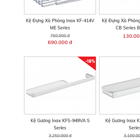
Kệ Đựng Xà Phòng Inax KF-414V
Kệ Đựng Xà Phòng
ME Series
CB Series 
130.00
750.000 đ
690.000 đ
-16%
Kệ Gương Inax KFS-949VA S
Kệ Gương Inax 
Series
Serie
3.250.000 đ
3.100.0