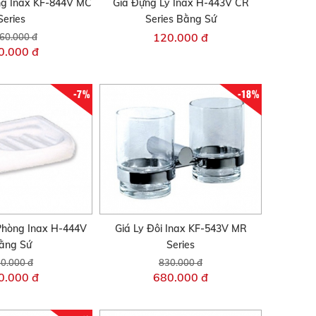
ng Inax KF-844V MC
Giá Đựng Ly Inax H-443V CR
Series
Series Bằng Sứ
120.000 đ
60.000 đ
0.000 đ
-7%
-18%
Phòng Inax H-444V
Giá Ly Đôi Inax KF-543V MR
ằng Sứ
Series
0.000 đ
830.000 đ
0.000 đ
680.000 đ