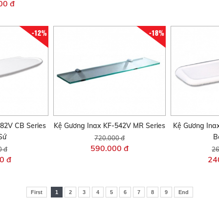
00 đ
-12%
-18%
82V CB Series
Kệ Gương Inax KF-542V MR Series
Kệ Gương Ina
Sứ
B
720.000 đ
590.000 đ
0 đ
26
0 đ
24
First
1
2
3
4
5
6
7
8
9
End