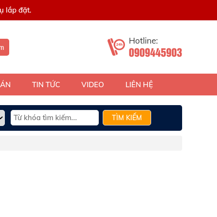
 lắp đặt.
Hotline:
ếm
0909445903
 ÁN
TIN TỨC
VIDEO
LIÊN HỆ
TÌM KIẾM