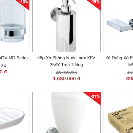
-13%
-19%
743V MD Series
Hộp Xà Phòng Nước Inax KFV-
Kệ Đựng Xà P
25AY Treo Tường
MS
00 đ
0 đ
2.070.000 đ
1.0
1.680.000 đ
89
-21%