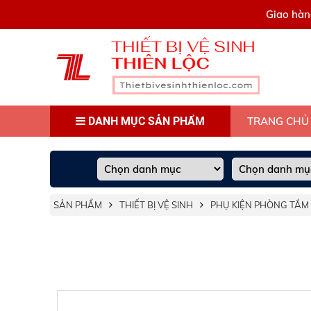
0909445903
Giao hàn
DANH MỤC SẢN PHẨM
TRANG CHỦ
SẢN PHẨM
THIẾT BỊ VỆ SINH
PHỤ KIỆN PHÒNG TẮM