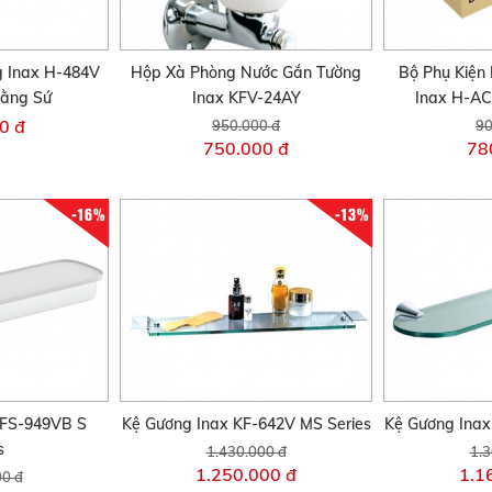
 Inax H-484V
Hộp Xà Phòng Nước Gắn Tường
Bộ Phụ Kiện
Bằng Sứ
Inax KFV-24AY
Inax H-A
0 đ
950.000 đ
90
750.000 đ
78
-16%
-13%
KFS-949VB S
Kệ Gương Inax KF-642V MS Series
Kệ Gương Inax
s
1.430.000 đ
1.3
1.250.000 đ
1.1
00 đ