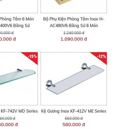
 Phòng Tắm 6 Món
Bộ Phụ Kiện Phòng Tắm Inax H-
C400V6 Bằng Sứ
AC480V6 Bằng Sứ 6 Món
0.000 đ
1.240.000 đ
0.000 đ
1.090.000 đ
-15%
-12%
 KF-742V MD Series
Kệ Gương Inax KF-412V ME Series
60.000 đ
660.000 đ
60.000 đ
580.000 đ