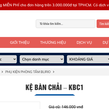
g MIỄN PHÍ cho đơn hàng trên 3.000.000đ tại TPHCM. Có dịch vụ
Tìm ki
GIỚI THIỆU
THƯƠNG HIỆU
DỊCH VỤ
DỰ
PHỤ KIỆN PHÒNG TẮM BLIRIO
KỆ BÀN CHẢI – KBC1
Giá cũ: 146.000 vnđ