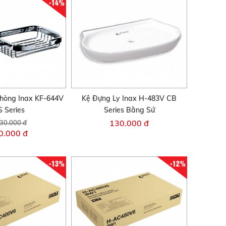
-14%
hòng Inax KF-644V
Kệ Đựng Ly Inax H-483V CB
 Series
Series Bằng Sứ
130.000 đ
30.000 đ
0.000 đ
-13%
-12%