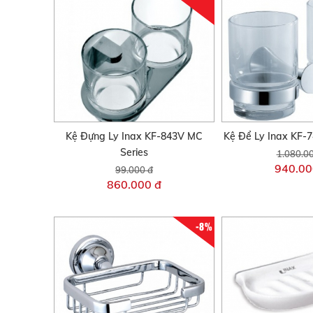
Kệ Đựng Ly Inax KF-843V MC
Kệ Để Ly Inax KF-
Series
1.080.0
940.00
99.000 đ
860.000 đ
-8%