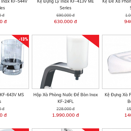
 Inax KF-544V
Kệ Đựng Ly Inax KF-413V ME
Kệ Để Xà Phò
ies
Series
0 đ
690.000 đ
1.0
0 đ
630.000 đ
94
-13%
 KF-643V MS
Hộp Xà Phòng Nước Để Bàn Inax
Kệ Đựng Xà 
s
KF-24FL
B
0 đ
228.000 đ
15
0 đ
1.990.000 đ
14