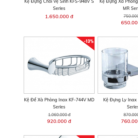
Kệ Đựng Chổi Vệ Sinh KFS-948V S
Kệ Đựng Xà Phòng
Series
MR Ser
1.650.000 đ
750.00
650.00
-13%
Kệ Để Xà Phòng Inax KF-744V MD
Kệ Đựng Ly Inax
Series
Serie
1.060.000 đ
870.00
920.000 đ
760.00