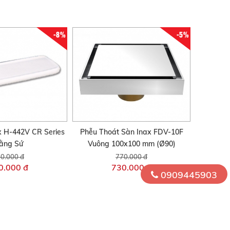
-8%
-5%
x H-442V CR Series
Phễu Thoát Sàn Inax FDV-10F
ằng Sứ
Vuông 100x100 mm (Ø90)
0.000 đ
770.000 đ
0.000 đ
730.000 đ
0909445903