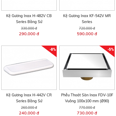
Kệ Gương Inax H-482V CB
Kệ Gương Inax KF-542V MR
Series Bằng Sứ
Series
330.000 đ
720.000 đ
290.000 đ
590.000 đ
-8%
-5%
Kệ Gương Inax H-442V CR
Phễu Thoát Sàn Inax FDV-10F
Series Bằng Sứ
Vuông 100x100 mm (Ø90)
260.000 đ
770.000 đ
240.000 đ
730.000 đ