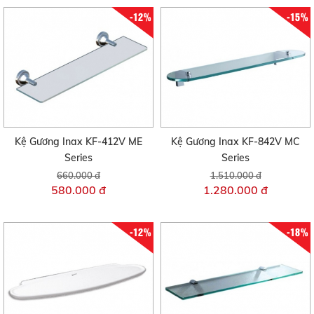
-12%
-15%
Kệ Gương Inax KF-412V ME
Kệ Gương Inax KF-842V MC
Series
Series
660.000 đ
1.510.000 đ
580.000 đ
1.280.000 đ
-12%
-18%