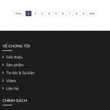
First
1
2
3
4
5
6
7
8
9
End
VỀ CHÚNG TÔI
Giới thiệu
Sản phẩm
Tin tức & Sự kiện
Video
Liên hệ
CHÍNH SÁCH