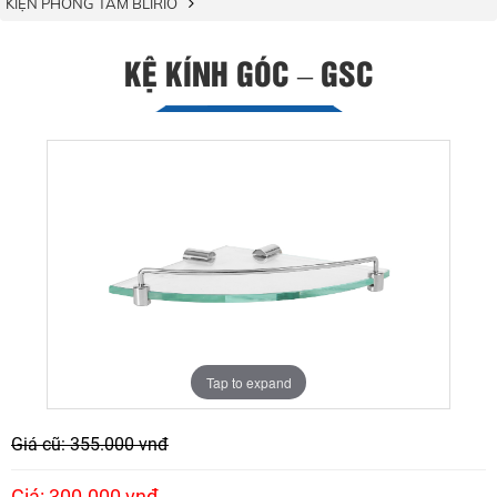
KIỆN PHÒNG TẮM BLIRIO
KỆ KÍNH GÓC – GSC
Tap to expand
Giá cũ: 355.000 vnđ
Giá: 300.000 vnđ