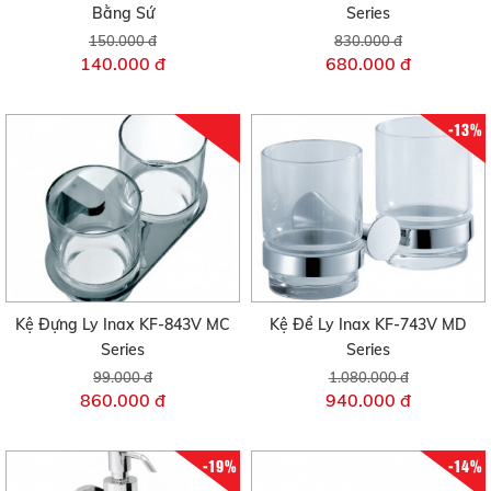
Bằng Sứ
Series
150.000 đ
830.000 đ
140.000 đ
680.000 đ
-13%
Kệ Đựng Ly Inax KF-843V MC
Kệ Để Ly Inax KF-743V MD
Series
Series
99.000 đ
1.080.000 đ
860.000 đ
940.000 đ
-19%
-14%