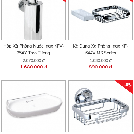
Hộp Xà Phòng Nước Inax KFV-
Kệ Đựng Xà Phòng Inax KF-
25AY Treo Tường
644V MS Series
2.070.000 đ
1.030.000 đ
1.680.000 đ
890.000 đ
-8%