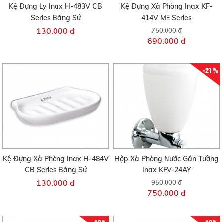
Kệ Đựng Ly Inax H-483V CB
Kệ Đựng Xà Phòng Inax KF-
Series Bằng Sứ
414V ME Series
130.000 đ
750.000 đ
690.000 đ
-21%
Kệ Đựng Xà Phòng Inax H-484V
Hộp Xà Phòng Nước Gắn Tường
CB Series Bằng Sứ
Inax KFV-24AY
130.000 đ
950.000 đ
750.000 đ