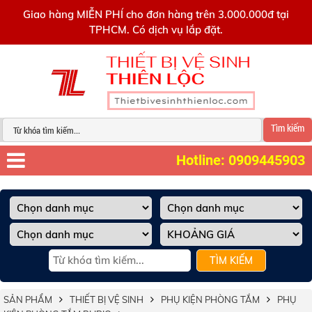
0909445903
Giao hàng MIỄN PHÍ cho đơn hàng trên 3.000.000đ tại
TPHCM. Có dịch vụ lắp đặt.
Tìm kiếm
Hotline: 0909445903
TÌM KIẾM
SẢN PHẨM
THIẾT BỊ VỆ SINH
PHỤ KIỆN PHÒNG TẮM
PHỤ