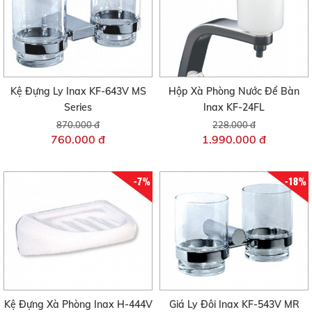
Kệ Đựng Ly Inax KF-643V MS
Hộp Xà Phòng Nước Để Bàn
Series
Inax KF-24FL
870.000 đ
228.000 đ
760.000 đ
1.990.000 đ
-7%
-18%
Kệ Đựng Xà Phòng Inax H-444V
Giá Ly Đôi Inax KF-543V MR