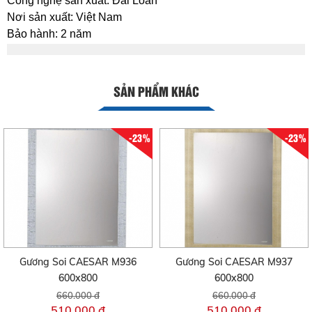
Công nghệ sản xuất: Đài Loan
Nơi sản xuất: Việt Nam
Bảo hành: 2 năm
SẢN PHẨM KHÁC
-23%
-23%
Gương Soi CAESAR M936
Gương Soi CAESAR M937
600x800
600x800
660.000 đ
660.000 đ
510.000 đ
510.000 đ