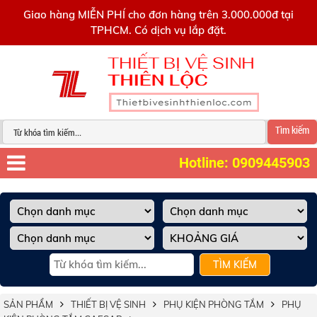
0909445903
Giao hàng MIỄN PHÍ cho đơn hàng trên 3.000.000đ tại
TPHCM. Có dịch vụ lắp đặt.
Tìm kiếm
Hotline: 0909445903
TÌM KIẾM
SẢN PHẨM
THIẾT BỊ VỆ SINH
PHỤ KIỆN PHÒNG TẮM
PHỤ