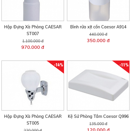
Hộp Đựng Xà Phòng CAESAR
Bình rửa xịt cồn Caesar A914
ST007
440.000 đ
350.000 đ
1.100.000 đ
970.000 đ
-14%
-11%
Hộp Đựng Xà Phòng CAESAR
Kệ Sứ Phòng Tắm Caesar Q996
ST005
135.000 đ
120.000 đ
220.000 đ