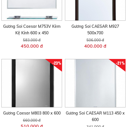
Gương Soi Caesar M753V Kèm
Gương Soi CAESAR M927
Kệ Kính 600 x 450
500x700
583.000 đ
506.000 đ
450.000 đ
400.000 đ
-23%
-21%
Gương Caesar M803 800 x 600
Gương Soi CAESAR M113 450 x
600
660.000 đ
510.000 đ
341.000 đ