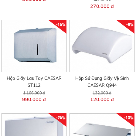
270.000 đ
-15%
-9%
Hộp Giấy Lau Tay CAESAR
Hộp Sứ Đựng Giấy Vệ Sinh
ST112
CAESAR Q944
1.166.000 đ
132.000 đ
990.000 đ
120.000 đ
-24%
-13%