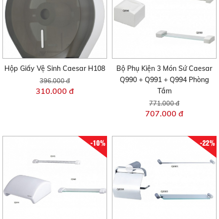
Hộp Giấy Vệ Sinh Caesar H108
Bộ Phụ Kiện 3 Món Sứ Caesar
Q990 + Q991 + Q994 Phòng
396.000 đ
310.000 đ
Tắm
771.000 đ
707.000 đ
-10%
-22%