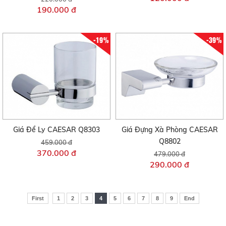
190.000 đ
-19%
-39%
Giá Để Ly CAESAR Q8303
Giá Đựng Xà Phòng CAESAR
Q8802
459.000 đ
370.000 đ
479.000 đ
290.000 đ
First
1
2
3
4
5
6
7
8
9
End