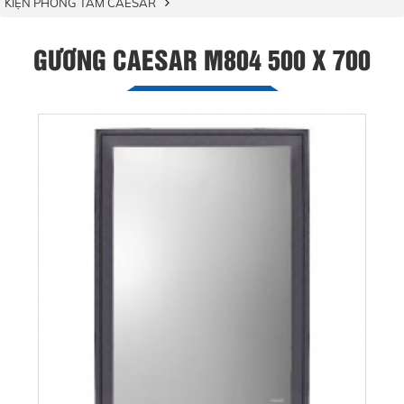
KIỆN PHÒNG TẮM CAESAR
GƯƠNG CAESAR M804 500 X 700