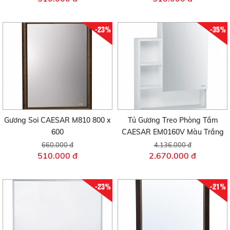
-23%
-35%
Gương Soi CAESAR M810 800 x
Tủ Gương Treo Phòng Tắm
600
CAESAR EM0160V Màu Trắng
660.000 đ
4.136.000 đ
510.000 đ
2.670.000 đ
-23%
-21%