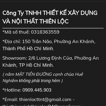
Công Ty TNHH THIẾT KẾ XÂY DỰNG
VÀ NỘI THẤT THIÊN LỘC
*Mã số thuế: 0318363559
*Địa chỉ: 150 Trần Não, Phường An Khánh,
Thành Phố Hồ Chí Minh
.
Showroom: 2/6 Lương Định Của, Phường An
Kh
ánh, TP Hồ Chí Minh.
( nằm MẶT TIỀN ĐƯỜNG cạnh chùa Huê
Nghiêm
)
không phải trong hẻm
*Hotline:
0909.445.903
*Email: thienlocttnt@gmail.com -