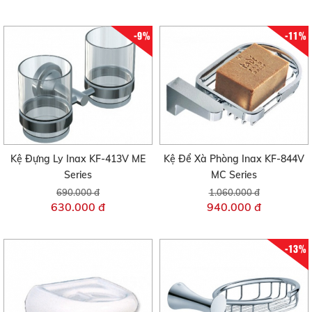
-9%
-11%
Kệ Đựng Ly Inax KF-413V ME
Kệ Để Xà Phòng Inax KF-844V
Series
MC Series
690.000 đ
1.060.000 đ
630.000 đ
940.000 đ
-13%