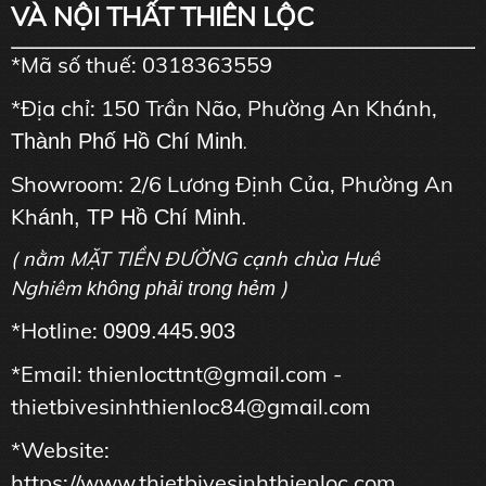
VÀ NỘI THẤT THIÊN LỘC
*Mã số thuế: 0318363559
*Địa chỉ: 150 Trần Não, Phường An Khánh,
Thành Phố Hồ Chí Minh
.
Showroom: 2/6 Lương Định Của, Phường An
Kh
ánh, TP Hồ Chí Minh.
( nằm MẶT TIỀN ĐƯỜNG cạnh chùa Huê
Nghiêm
)
không phải trong hẻm
*Hotline:
0909.445.903
*Email: thienlocttnt@gmail.com -
thietbivesinhthienloc84@gmail.com
*Website:
https://www.thietbivesinhthienloc.com