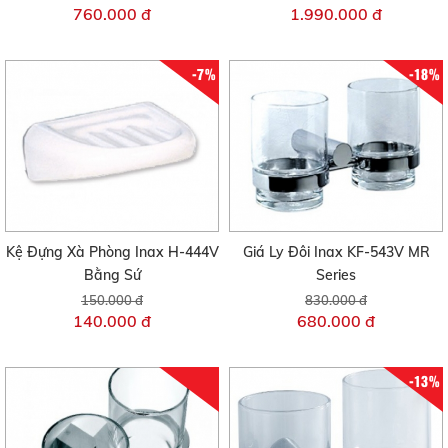
760.000 đ
1.990.000 đ
-7%
-18%
Kệ Đựng Xà Phòng Inax H-444V
Giá Ly Đôi Inax KF-543V MR
Bằng Sứ
Series
150.000 đ
830.000 đ
140.000 đ
680.000 đ
-13%