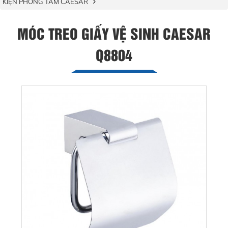
KIỆN PHÒNG TẮM CAESAR
MÓC TREO GIẤY VỆ SINH CAESAR
Q8804