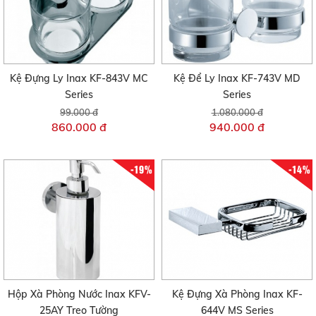
Kệ Đựng Ly Inax KF-843V MC
Kệ Để Ly Inax KF-743V MD
Series
Series
99.000 đ
1.080.000 đ
860.000 đ
940.000 đ
-19%
-14%
Hộp Xà Phòng Nước Inax KFV-
Kệ Đựng Xà Phòng Inax KF-
25AY Treo Tường
644V MS Series