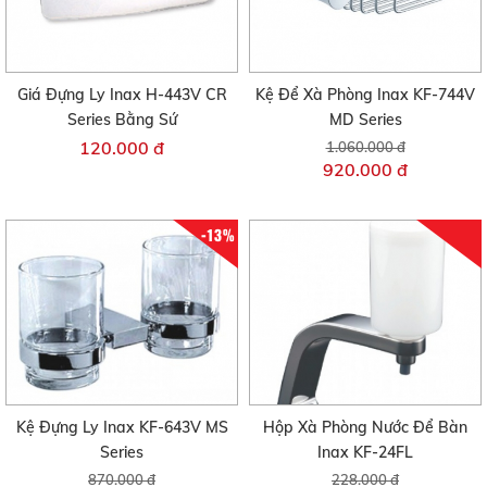
Giá Đựng Ly Inax H-443V CR
Kệ Để Xà Phòng Inax KF-744V
Series Bằng Sứ
MD Series
120.000 đ
1.060.000 đ
920.000 đ
-13%
Kệ Đựng Ly Inax KF-643V MS
Hộp Xà Phòng Nước Để Bàn
Series
Inax KF-24FL
870.000 đ
228.000 đ