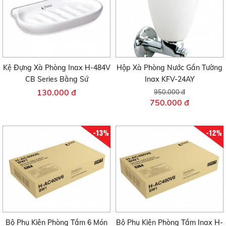
Kệ Đựng Xà Phòng Inax H-484V
Hộp Xà Phòng Nước Gắn Tường
CB Series Bằng Sứ
Inax KFV-24AY
130.000 đ
950.000 đ
750.000 đ
-13%
-12%
Bộ Phụ Kiện Phòng Tắm 6 Món
Bộ Phụ Kiện Phòng Tắm Inax H-