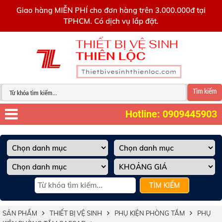
0909445903
Giao hàng MIỄN PHÍ cho đơn hàng trên 3.000.000đ tại
TPHCM. Có dịch vụ lắp đặt.
Tìm kiếm
Hotline: 0909445903
TÌM KIẾM
SẢN PHẨM
THIẾT BỊ VỆ SINH
PHỤ KIỆN PHÒNG TẮM
PHỤ