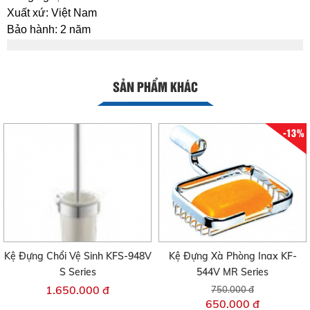
Xuất xứ: Việt Nam
Bảo hành: 2 năm
SẢN PHẨM KHÁC
-13%
Kệ Đựng Chổi Vệ Sinh KFS-948V
Kệ Đựng Xà Phòng Inax KF-
S Series
544V MR Series
1.650.000 đ
750.000 đ
650.000 đ