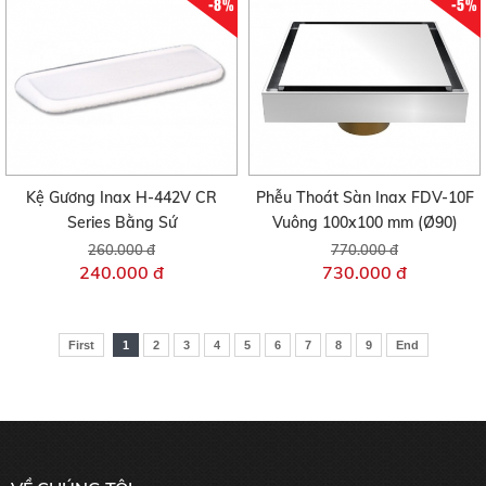
-8%
-5%
Kệ Gương Inax H-442V CR
Phễu Thoát Sàn Inax FDV-10F
Series Bằng Sứ
Vuông 100x100 mm (Ø90)
260.000 đ
770.000 đ
240.000 đ
730.000 đ
First
1
2
3
4
5
6
7
8
9
End