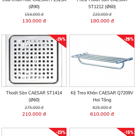
(Ø90)
ST1212 (Ø60)
154.000 đ
220.000 đ
130.000 đ
180.000 đ
-24%
-26%
Thoát Sàn CAESAR ST1414
Kệ Treo Khăn CAESAR Q7209V
(Ø60)
Hai Tầng
275.000 đ
825.000 đ
210.000 đ
610.000 đ
-23%
-15%