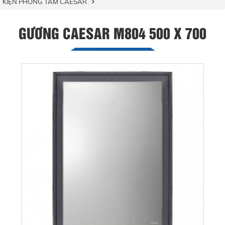
KIỆN PHÒNG TẮM CAESAR
GƯƠNG CAESAR M804 500 X 700