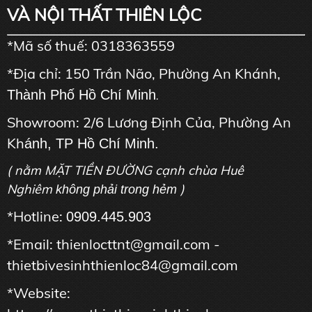
VÀ NỘI THẤT THIÊN LỘC
*Mã số thuế: 0318363559
*Địa chỉ: 150 Trần Não, Phường An Khánh,
Thành Phố Hồ Chí Minh
.
Showroom: 2/6 Lương Định Của, Phường An
Kh
ánh, TP Hồ Chí Minh.
( nằm MẶT TIỀN ĐƯỜNG cạnh chùa Huê
Nghiêm
)
không phải trong hẻm
*Hotline:
0909.445.903
*Email: thienlocttnt@gmail.com -
thietbivesinhthienloc84@gmail.com
*Website: