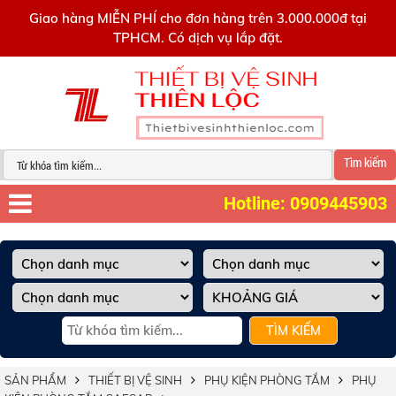
0909445903
Giao hàng MIỄN PHÍ cho đơn hàng trên 3.000.000đ tại
TPHCM. Có dịch vụ lắp đặt.
Tìm kiếm
Hotline: 0909445903
TÌM KIẾM
SẢN PHẨM
THIẾT BỊ VỆ SINH
PHỤ KIỆN PHÒNG TẮM
PHỤ