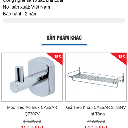
Công nghệ sản xuất: Đài Loan
Nơi sản xuất: Việt Nam
Bảo hành: 2 năm
SẢN PHẨM KHÁC
-15%
-18%
Móc Treo Áo Inox CAESAR
Giá Treo Khăn CAESAR ST834V
Q7307V
Hai Tầng
176.000 đ
748.000 đ
150.000 đ
610.000 đ