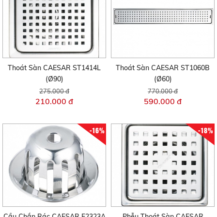
Thoát Sàn CAESAR ST1414L
Thoát Sàn CAESAR ST1060B
(Ø90)
(Ø60)
275.000 đ
770.000 đ
210.000 đ
590.000 đ
-16%
-18%
Cầu Chắn Rác CAESAR F2323A
Phễu Thoát Sàn CAESAR