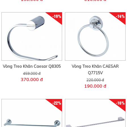
-19%
-14%
Vòng Treo Khăn Caesar Q8305
Vòng Treo Khăn CAESAR
Q7715V
459.000 đ
370.000 đ
220.000 đ
190.000 đ
-22%
-16%