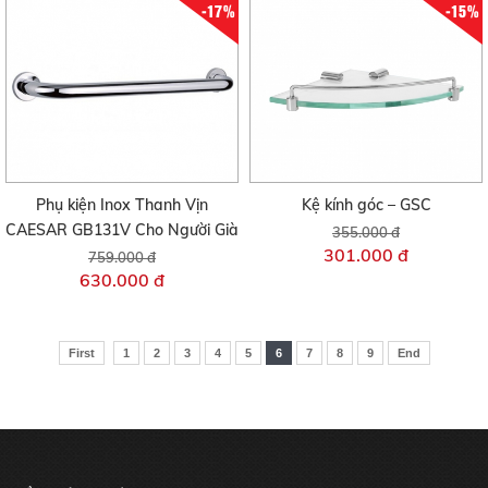
-17%
-15%
Phụ kiện Inox Thanh Vịn
Kệ kính góc – GSC
CAESAR GB131V Cho Người Già
355.000 đ
301.000 đ
759.000 đ
630.000 đ
First
1
2
3
4
5
6
7
8
9
End