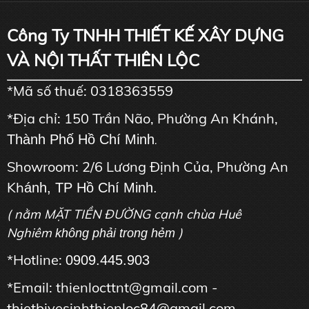
Công Ty TNHH THIẾT KẾ XÂY DỰNG
VÀ NỘI THẤT THIÊN LỘC
*Mã số thuế: 0318363559
*Địa chỉ: 150 Trần Não, Phường An Khánh,
Thành Phố Hồ Chí Minh
.
Showroom: 2/6 Lương Định Của, Phường An
Kh
ánh, TP Hồ Chí Minh.
( nằm MẶT TIỀN ĐƯỜNG cạnh chùa Huê
Nghiêm
)
không phải trong hẻm
*Hotline:
0909.445.903
*Email: thienlocttnt@gmail.com -
thietbivesinhthienloc84@gmail.com