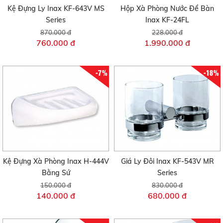
Kệ Đựng Ly Inax KF-643V MS
Hộp Xà Phòng Nước Để Bàn
Series
Inax KF-24FL
870.000 đ
228.000 đ
760.000 đ
1.990.000 đ
-7%
-18%
Kệ Đựng Xà Phòng Inax H-444V
Giá Ly Đôi Inax KF-543V MR
Bằng Sứ
Series
150.000 đ
830.000 đ
140.000 đ
680.000 đ