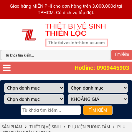
0909445903
Giao hàng MIỄN PHÍ cho đơn hàng trên 3.000.000đ tại
TPHCM. Có dịch vụ lắp đặt.
Tìm kiếm
Hotline: 0909445903
TÌM KIẾM
SẢN PHẨM
THIẾT BỊ VỆ SINH
PHỤ KIỆN PHÒNG TẮM
PHỤ