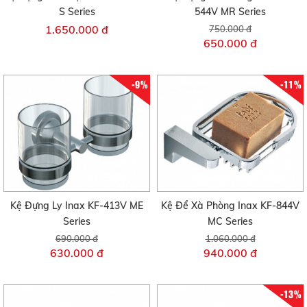
S Series
544V MR Series
1.650.000 đ
750.000 đ
650.000 đ
-9%
-11%
Kệ Đựng Ly Inax KF-413V ME
Kệ Để Xà Phòng Inax KF-844V
Series
MC Series
690.000 đ
1.060.000 đ
630.000 đ
940.000 đ
-13%