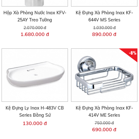
Hộp Xà Phòng Nước Inax KFV-
Kệ Đựng Xà Phòng Inax KF-
25AY Treo Tường
644V MS Series
2.070.000 đ
1.030.000 đ
1.680.000 đ
890.000 đ
-8%
Kệ Đựng Ly Inax H-483V CB
Kệ Đựng Xà Phòng Inax KF-
Series Bằng Sứ
414V ME Series
130.000 đ
750.000 đ
690.000 đ