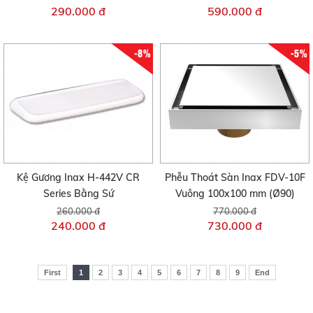
290.000 đ
590.000 đ
-8%
-5%
Kệ Gương Inax H-442V CR
Phễu Thoát Sàn Inax FDV-10F
Series Bằng Sứ
Vuông 100x100 mm (Ø90)
260.000 đ
770.000 đ
240.000 đ
730.000 đ
First
1
2
3
4
5
6
7
8
9
End