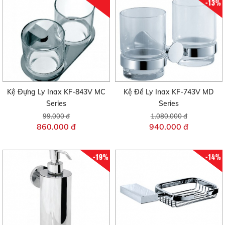
-13%
Kệ Đựng Ly Inax KF-843V MC
Kệ Để Ly Inax KF-743V MD
Series
Series
99.000 đ
1.080.000 đ
860.000 đ
940.000 đ
-19%
-14%