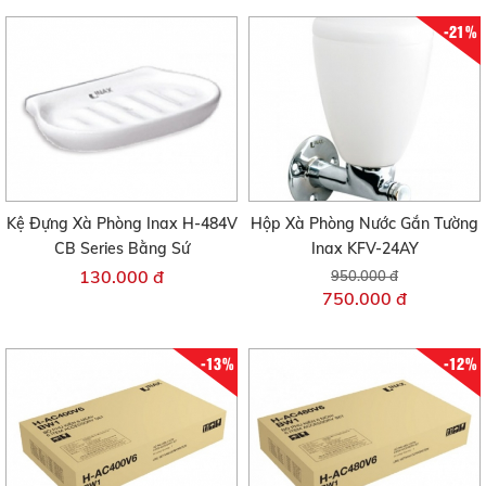
-21%
Kệ Đựng Xà Phòng Inax H-484V
Hộp Xà Phòng Nước Gắn Tường
CB Series Bằng Sứ
Inax KFV-24AY
130.000 đ
950.000 đ
750.000 đ
-13%
-12%