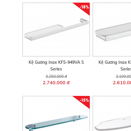
-16%
Kệ Gương Inax KFS-949VA S
Kệ Gương Inax 
Series
Serie
3.250.000 đ
3.100.0
2.740.000 đ
2.610.0
-15%