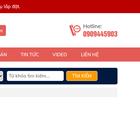
 lắp đặt.
Hotline:
ếm
0909445903
 ÁN
TIN TỨC
VIDEO
LIÊN HỆ
TÌM KIẾM