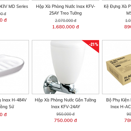
743V MD Series
Hộp Xà Phòng Nước Inax KFV-
Kệ Đựng Xà P
25AY Treo Tường
MS
00 đ
0 đ
2.070.000 đ
1.0
1.680.000 đ
89
-21%
 Inax H-484V
Hộp Xà Phòng Nước Gắn Tường
Bộ Phụ Kiện
Bằng Sứ
Inax KFV-24AY
Inax H-A
0 đ
950.000 đ
90
750.000 đ
78