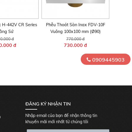
x H-442V CR Series
Phễu Thoát Sàn Inax FDV-10F
ằng Sứ
Vuông 100x100 mm (Ø90)
0.000 đ
770.000 đ
0.000 đ
730.000 đ
0909445903
ĐĂNG KÝ NHẬN TIN
Nhập email của bạn để nhận thông tin
0
khuyến mãi mới nhất từ chúng tôi