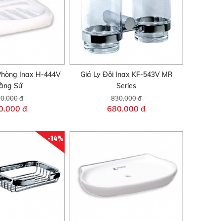
Phòng Inax H-444V
Giá Ly Đôi Inax KF-543V MR
ằng Sứ
Series
0.000 đ
830.000 đ
0.000 đ
680.000 đ
-14%