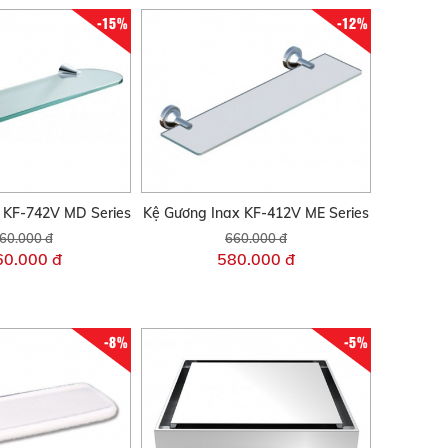
-15%
-12%
 KF-742V MD Series
Kệ Gương Inax KF-412V ME Series
60.000 đ
660.000 đ
60.000 đ
580.000 đ
-8%
-5%