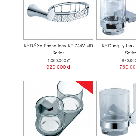
Kệ Để Xà Phòng Inax KF-744V MD
Kệ Đựng Ly Inax
Series
Serie
1.060.000 đ
870.00
920.000 đ
760.00