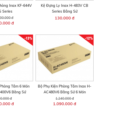
hòng Inax KF-644V
Kệ Đựng Ly Inax H-483V CB
 Series
Series Bằng Sứ
130.000 đ
30.000 đ
0.000 đ
-13%
-12%
 Phòng Tắm 6 Món
Bộ Phụ Kiện Phòng Tắm Inax H-
C400V6 Bằng Sứ
AC480V6 Bằng Sứ 6 Món
0.000 đ
1.240.000 đ
0.000 đ
1.090.000 đ