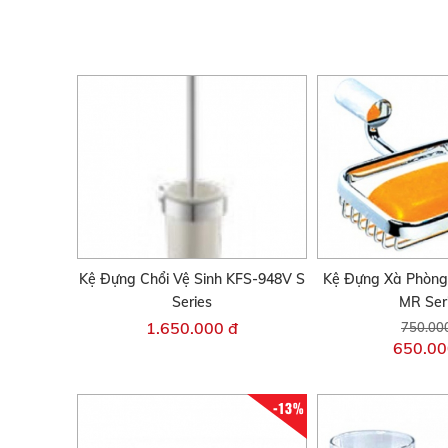
Kệ Đựng Chổi Vệ Sinh KFS-948V S
Kệ Đựng Xà Phòng
Series
MR Ser
1.650.000 đ
750.00
650.00
-13%