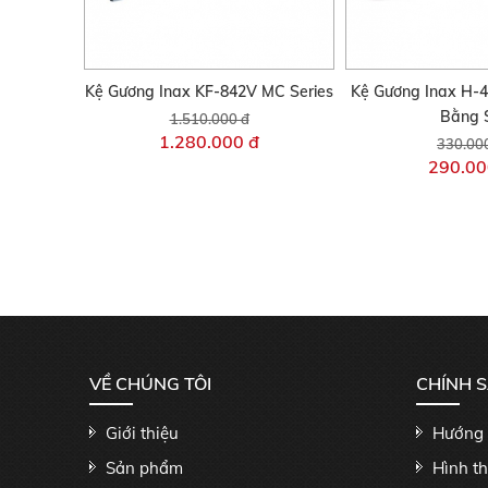
Kệ Gương Inax KF-842V MC Series
Kệ Gương Inax H-4
Bằng 
1.510.000 đ
1.280.000 đ
330.00
290.00
VỀ CHÚNG TÔI
CHÍNH 
Giới thiệu
Hướng 
Sản phẩm
Hình t