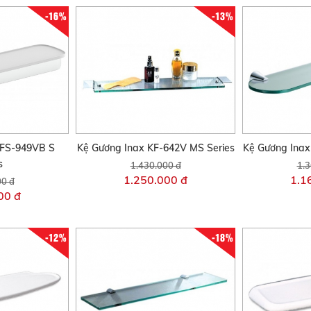
-16%
-13%
KFS-949VB S
Kệ Gương Inax KF-642V MS Series
Kệ Gương Inax
s
1.430.000 đ
1.3
1.250.000 đ
1.1
00 đ
00 đ
-12%
-18%