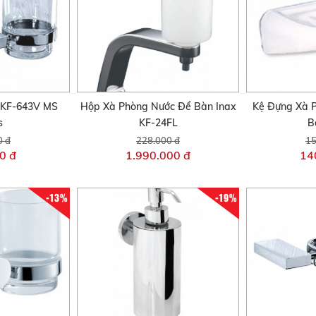
 KF-643V MS
Hộp Xà Phòng Nước Để Bàn Inax
Kệ Đựng Xà 
s
KF-24FL
B
0 đ
228.000 đ
15
0 đ
1.990.000 đ
14
-13%
-19%