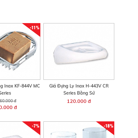
-11%
ng Inax KF-844V MC
Giá Đựng Ly Inax H-443V CR
Series
Series Bằng Sứ
120.000 đ
60.000 đ
0.000 đ
-7%
-18%