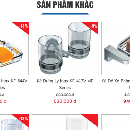
SẢN PHẨM KHÁC
-13%
-9%
 Inax KF-544V
Kệ Đựng Ly Inax KF-413V ME
Kệ Để Xà Phò
ies
Series
0 đ
690.000 đ
1.0
0 đ
630.000 đ
94
-13%