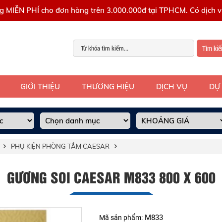
g MIỄN PHÍ cho đơn hàng trên 3.000.000đ tại TPHCM. Có dịch vụ
Tìm ki
GIỚI THIỆU
THƯƠNG HIỆU
DỊCH VỤ
DỰ
PHỤ KIỆN PHÒNG TẮM CAESAR
GƯƠNG SOI CAESAR M833 800 X 600
M833
Mã sản phẩm: