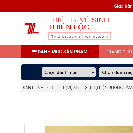
0909445903
Giao hàn
DANH MỤC SẢN PHẨM
TRANG CHỦ
SẢN PHẨM
THIẾT BỊ VỆ SINH
PHỤ KIỆN PHÒNG TẮM