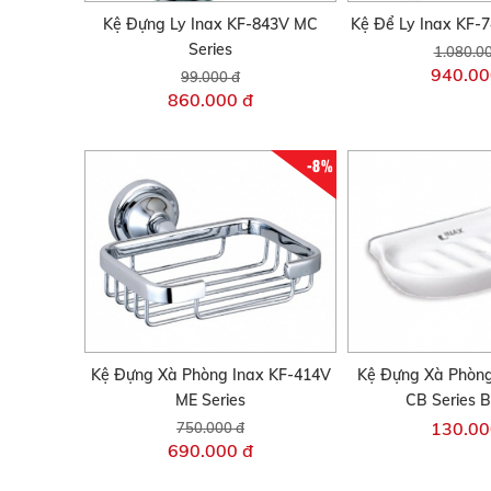
Kệ Đựng Ly Inax KF-843V MC
Kệ Để Ly Inax KF-
Series
1.080.0
940.00
99.000 đ
860.000 đ
-8%
Kệ Đựng Xà Phòng Inax KF-414V
Kệ Đựng Xà Phòng
ME Series
CB Series 
130.00
750.000 đ
690.000 đ