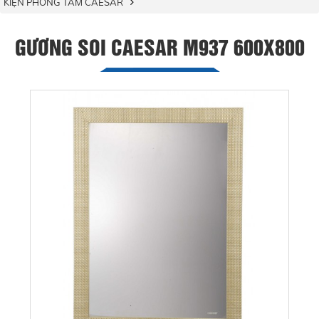
KIỆN PHÒNG TẮM CAESAR
GƯƠNG SOI CAESAR M937 600X800