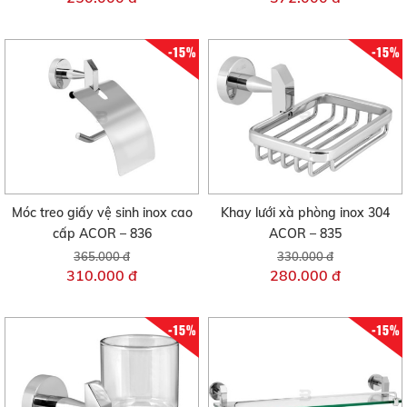
-15%
-15%
Móc treo giấy vệ sinh inox cao
Khay lưới xà phòng inox 304
cấp ACOR – 836
ACOR – 835
365.000 đ
330.000 đ
310.000 đ
280.000 đ
-15%
-15%