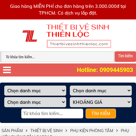
0909445903
Giao hàng MIỄN PHÍ cho đơn hàng trên 3.000.000đ tại
TPHCM. Có dịch vụ lắp đặt.
Tìm kiếm
Hotline: 0909445903
TÌM KIẾM
SẢN PHẨM
THIẾT BỊ VỆ SINH
PHỤ KIỆN PHÒNG TẮM
PHỤ