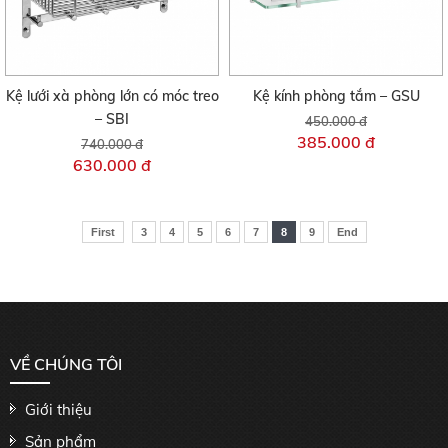
Kệ lưới xà phòng lớn có móc treo
Kệ kính phòng tắm – GSU
– SBI
450.000 đ
385.000 đ
740.000 đ
630.000 đ
First
3
4
5
6
7
8
9
End
VỀ CHÚNG TÔI
Giới thiệu
Sản phẩm