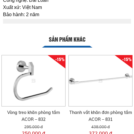
Công nghệ: Đài Loan
Xuất xứ: Việt Nam
Bảo hành: 2 năm
SẢN PHẨM KHÁC
-15%
-15%
Vòng treo khăn phòng tắm
Thanh vắt khăn đơn phòng tắm
ACOR – 832
ACOR – 831
295.000 đ
438.000 đ
250.000 đ
372.000 đ