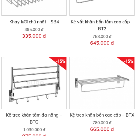
Khay lưới chữ nhật – SB4
Kệ vắt khăn bồn tắm cao cấp –
BT2
395.000 đ
335.000 đ
758.000 đ
645.000 đ
-15%
-15%
Kệ treo khăn tắm đa năng –
Kệ treo khăn bồn cao cấp – BTX
BTG
780.000 đ
665.000 đ
1.030.000 đ
875.000 đ