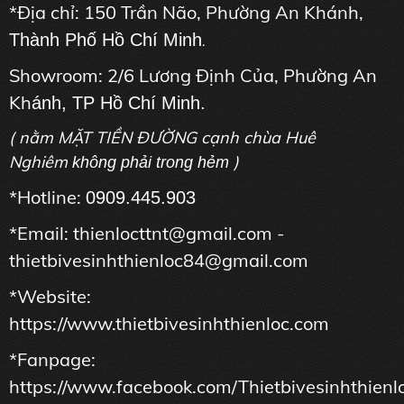
*Địa chỉ: 150 Trần Não, Phường An Khánh,
Thành Phố Hồ Chí Minh
.
Showroom: 2/6 Lương Định Của, Phường An
Kh
ánh, TP Hồ Chí Minh.
( nằm MẶT TIỀN ĐƯỜNG cạnh chùa Huê
Nghiêm
)
không phải trong hẻm
*Hotline:
0909.445.903
*Email: thienlocttnt@gmail.com -
thietbivesinhthienloc84@gmail.com
*Website:
https://www.thietbivesinhthienloc.com
*Fanpage:
https://www.facebook.com/Thietbivesinhthienl