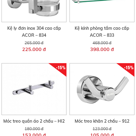
Kệ ly đơn inox 304 cao cấp
Kệ kính phòng tắm cao cấp
ACOR – 834
ACOR – 833
265.000 đ
468.000 đ
225.000 đ
398.000 đ
-15%
-15%
Móc treo quần áo 2 chấu – HI2
Móc treo khăn 2 chấu – 912
180.000 đ
123.000 đ
153.000 đ
105.000 đ