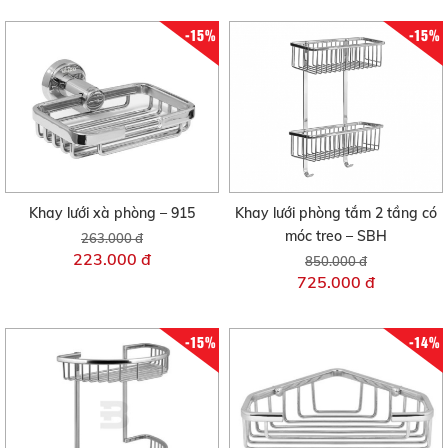
-15%
-15%
Khay lưới xà phòng – 915
Khay lưới phòng tắm 2 tầng có
móc treo – SBH
263.000 đ
223.000 đ
850.000 đ
725.000 đ
-15%
-14%