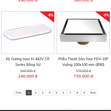
290.000 đ
590.000 đ
-8%
-5%
Kệ Gương Inax H-442V CR
Phễu Thoát Sàn Inax FDV-10F
Series Bằng Sứ
Vuông 100x100 mm (Ø90)
260.000 đ
770.000 đ
240.000 đ
730.000 đ
First
1
2
3
4
5
6
7
8
9
End