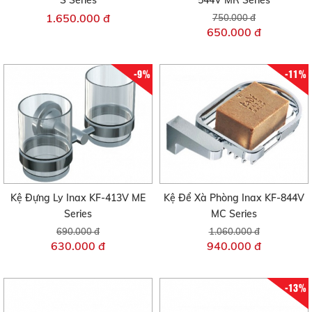
S Series
544V MR Series
1.650.000 đ
750.000 đ
650.000 đ
-9%
-11%
Kệ Đựng Ly Inax KF-413V ME
Kệ Để Xà Phòng Inax KF-844V
Series
MC Series
690.000 đ
1.060.000 đ
630.000 đ
940.000 đ
-13%