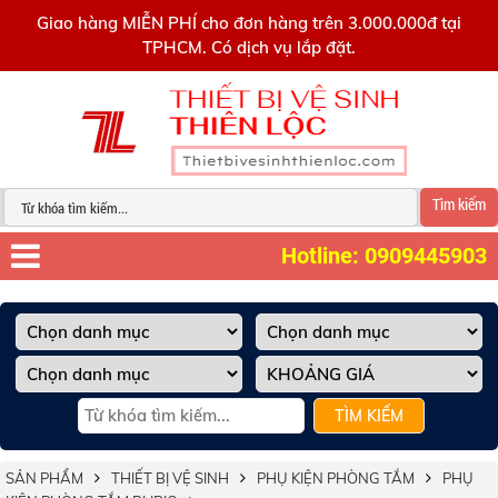
0909445903
Giao hàng MIỄN PHÍ cho đơn hàng trên 3.000.000đ tại
TPHCM. Có dịch vụ lắp đặt.
Tìm kiếm
Hotline: 0909445903
TÌM KIẾM
SẢN PHẨM
THIẾT BỊ VỆ SINH
PHỤ KIỆN PHÒNG TẮM
PHỤ