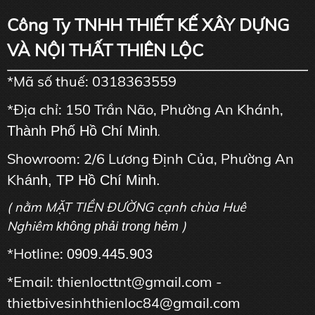
Công Ty TNHH THIẾT KẾ XÂY DỰNG
VÀ NỘI THẤT THIÊN LỘC
*Mã số thuế: 0318363559
*Địa chỉ: 150 Trần Não, Phường An Khánh,
Thành Phố Hồ Chí Minh
.
Showroom: 2/6 Lương Định Của, Phường An
Kh
ánh, TP Hồ Chí Minh.
( nằm MẶT TIỀN ĐƯỜNG cạnh chùa Huê
Nghiêm
)
không phải trong hẻm
*Hotline:
0909.445.903
*Email: thienlocttnt@gmail.com -
thietbivesinhthienloc84@gmail.com