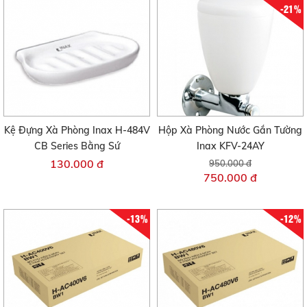
-21%
Kệ Đựng Xà Phòng Inax H-484V
Hộp Xà Phòng Nước Gắn Tường
CB Series Bằng Sứ
Inax KFV-24AY
130.000 đ
950.000 đ
750.000 đ
-13%
-12%