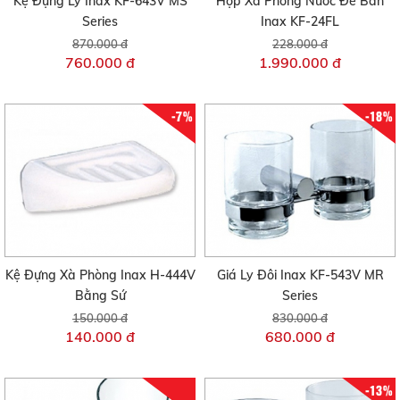
Kệ Đựng Ly Inax KF-643V MS
Hộp Xà Phòng Nước Để Bàn
Series
Inax KF-24FL
870.000 đ
228.000 đ
760.000 đ
1.990.000 đ
-7%
-18%
Kệ Đựng Xà Phòng Inax H-444V
Giá Ly Đôi Inax KF-543V MR
Bằng Sứ
Series
150.000 đ
830.000 đ
140.000 đ
680.000 đ
-13%