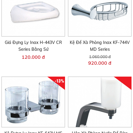
Giá Đựng Ly Inax H-443V CR
Kệ Để Xà Phòng Inax KF-744V
Series Bằng Sứ
MD Series
120.000 đ
1.060.000 đ
920.000 đ
-13%