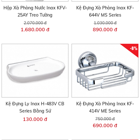
Hộp Xà Phòng Nước Inax KFV-
Kệ Đựng Xà Phòng Inax KF-
25AY Treo Tường
644V MS Series
2.070.000 đ
1.030.000 đ
1.680.000 đ
890.000 đ
-8%
Kệ Đựng Ly Inax H-483V CB
Kệ Đựng Xà Phòng Inax KF-
Series Bằng Sứ
414V ME Series
130.000 đ
750.000 đ
690.000 đ