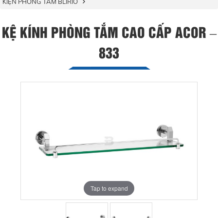
KIỆN PHÒNG TẮM BLIRIO
KỆ KÍNH PHÒNG TẮM CAO CẤP ACOR –
833
Tap to expand
Tap to expand