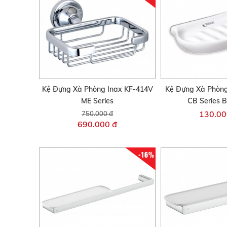
Kệ Đựng Xà Phòng Inax KF-414V
Kệ Đựng Xà Phòng
ME Series
CB Series 
130.00
750.000 đ
690.000 đ
-16%