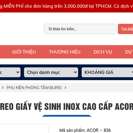
g MIỄN PHÍ cho đơn hàng trên 3.000.000đ tại TPHCM. Có dịch vụ
Tìm ki
GIỚI THIỆU
THƯƠNG HIỆU
DỊCH VỤ
DỰ
PHỤ KIỆN PHÒNG TẮM BLIRIO
REO GIẤY VỆ SINH INOX CAO CẤP ACOR
ACOR – 836
Mã sản phẩm: