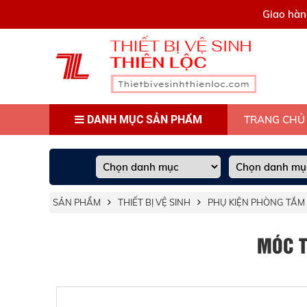
0909445903
Giao hàn
DANH MỤC SẢN PHẨM
TRANG CHỦ
SẢN PHẨM
THIẾT BỊ VỆ SINH
PHỤ KIỆN PHÒNG TẮM
MÓC T