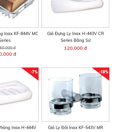
ng Inax KF-844V MC
Giá Đựng Ly Inax H-443V CR
Series
Series Bằng Sứ
120.000 đ
60.000 đ
0.000 đ
-7%
-18%
Phòng Inax H-444V
Giá Ly Đôi Inax KF-543V MR