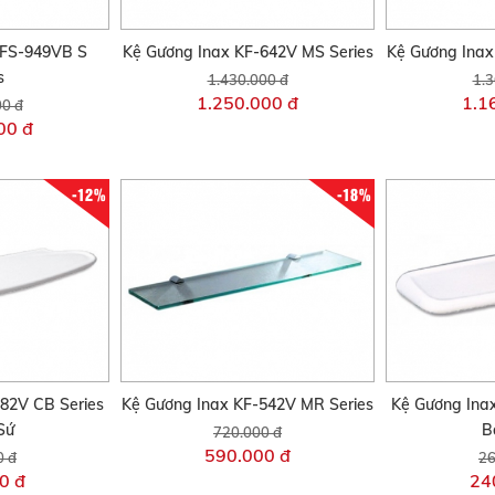
KFS-949VB S
Kệ Gương Inax KF-642V MS Series
Kệ Gương Inax
s
1.430.000 đ
1.3
1.250.000 đ
1.1
00 đ
00 đ
-12%
-18%
82V CB Series
Kệ Gương Inax KF-542V MR Series
Kệ Gương Ina
Sứ
B
720.000 đ
590.000 đ
0 đ
26
0 đ
24