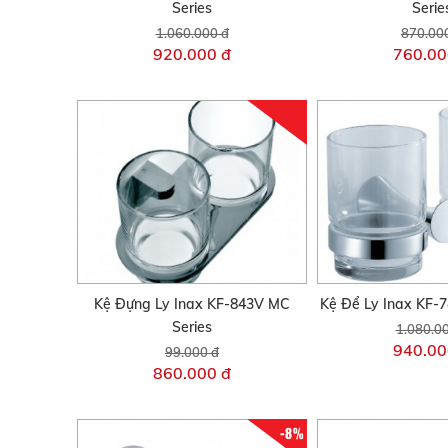
Series
Serie
1.060.000 đ
870.00
920.000 đ
760.00
Kệ Đựng Ly Inax KF-843V MC
Kệ Để Ly Inax KF-
Series
1.080.0
940.00
99.000 đ
860.000 đ
-8%