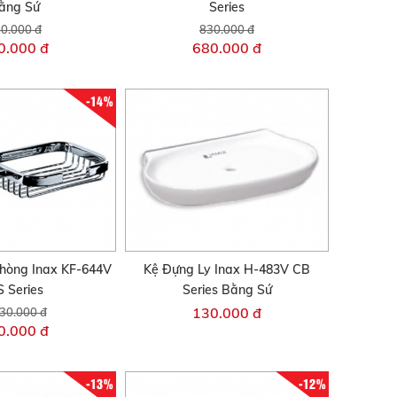
ằng Sứ
Series
0.000 đ
830.000 đ
0.000 đ
680.000 đ
-14%
hòng Inax KF-644V
Kệ Đựng Ly Inax H-483V CB
 Series
Series Bằng Sứ
130.000 đ
30.000 đ
0.000 đ
-13%
-12%