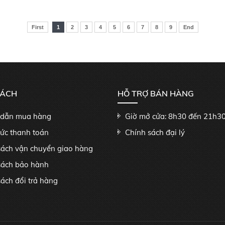
First
1
2
3
4
5
6
7
8
9
End
SÁCH
HỖ TRỢ BÁN HÀNG
dẫn mua hàng
Giờ mở cửa: 8h30 đến 21h3
hức thanh toán
Chính sách đại lý
sách vận chuyển giao hàng
sách bảo hành
ách đổi trả hàng