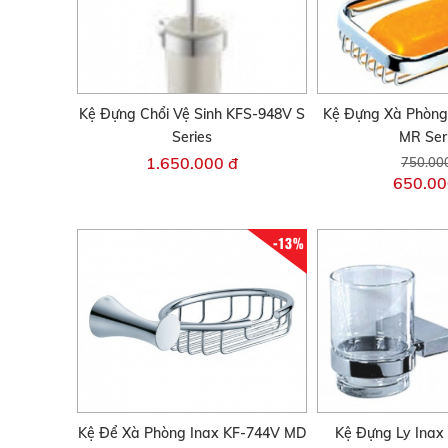
Kệ Đựng Chổi Vệ Sinh KFS-948V S
Kệ Đựng Xà Phòng
Series
MR Ser
1.650.000 đ
750.00
650.00
-13%
Kệ Để Xà Phòng Inax KF-744V MD
Kệ Đựng Ly Inax