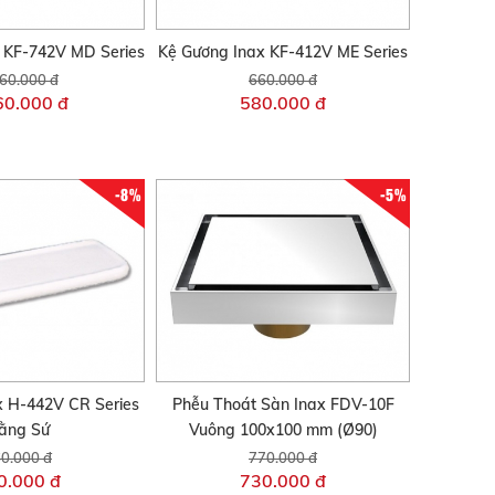
 KF-742V MD Series
Kệ Gương Inax KF-412V ME Series
60.000 đ
660.000 đ
60.000 đ
580.000 đ
-8%
-5%
x H-442V CR Series
Phễu Thoát Sàn Inax FDV-10F
ằng Sứ
Vuông 100x100 mm (Ø90)
0.000 đ
770.000 đ
0.000 đ
730.000 đ