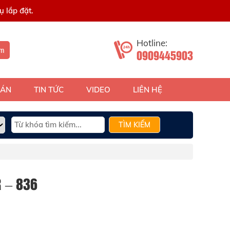
 lắp đặt.
Hotline:
ếm
0909445903
 ÁN
TIN TỨC
VIDEO
LIÊN HỆ
TÌM KIẾM
 – 836