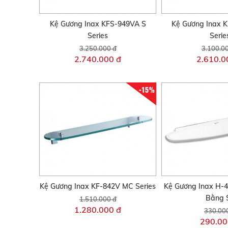
Kệ Gương Inax KFS-949VA S
Kệ Gương Inax 
Series
Serie
3.250.000 đ
3.100.0
2.740.000 đ
2.610.0
-15%
Kệ Gương Inax KF-842V MC Series
Kệ Gương Inax H-4
Bằng 
1.510.000 đ
1.280.000 đ
330.00
290.00