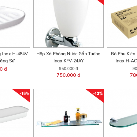
 Inax H-484V
Hộp Xà Phòng Nước Gắn Tường
Bộ Phụ Kiện
Bằng Sứ
Inax KFV-24AY
Inax H-A
0 đ
950.000 đ
90
750.000 đ
78
-16%
-13%