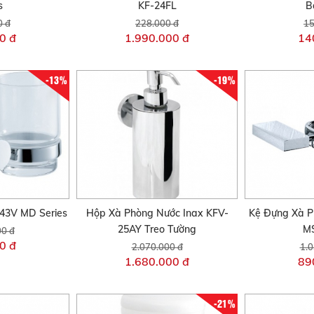
s
KF-24FL
B
0 đ
228.000 đ
15
0 đ
1.990.000 đ
14
-13%
-19%
743V MD Series
Hộp Xà Phòng Nước Inax KFV-
Kệ Đựng Xà P
25AY Treo Tường
MS
00 đ
0 đ
2.070.000 đ
1.0
1.680.000 đ
89
-21%