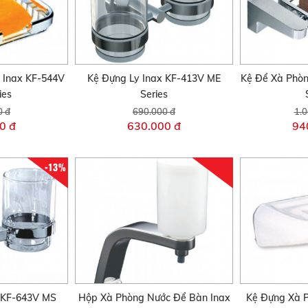
 Inax KF-544V
Kệ Đựng Ly Inax KF-413V ME
Kệ Để Xà Phò
ies
Series
0 đ
690.000 đ
1.0
0 đ
630.000 đ
94
-13%
 KF-643V MS
Hộp Xà Phòng Nước Để Bàn Inax
Kệ Đựng Xà 