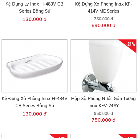
Kệ Đựng Ly Inax H-483V CB
Kệ Đựng Xà Phòng Inax KF-
Series Bằng Sứ
414V ME Series
130.000 đ
750.000 đ
690.000 đ
-21%
Kệ Đựng Xà Phòng Inax H-484V
Hộp Xà Phòng Nước Gắn Tường
CB Series Bằng Sứ
Inax KFV-24AY
130.000 đ
950.000 đ
750.000 đ