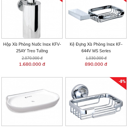
Hộp Xà Phòng Nước Inax KFV-
Kệ Đựng Xà Phòng Inax KF-
25AY Treo Tường
644V MS Series
2.070.000 đ
1.030.000 đ
1.680.000 đ
890.000 đ
-8%