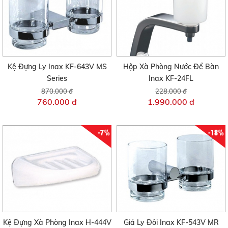
Kệ Đựng Ly Inax KF-643V MS
Hộp Xà Phòng Nước Để Bàn
Series
Inax KF-24FL
870.000 đ
228.000 đ
760.000 đ
1.990.000 đ
-7%
-18%
Kệ Đựng Xà Phòng Inax H-444V
Giá Ly Đôi Inax KF-543V MR