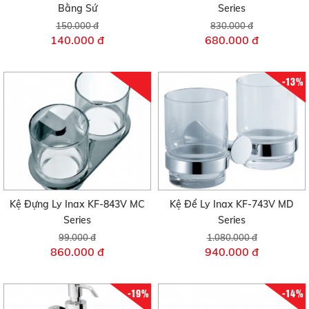
Bằng Sứ
Series
150.000 đ
830.000 đ
140.000 đ
680.000 đ
-13%
Kệ Đựng Ly Inax KF-843V MC
Kệ Để Ly Inax KF-743V MD
Series
Series
99.000 đ
1.080.000 đ
860.000 đ
940.000 đ
-19%
-14%