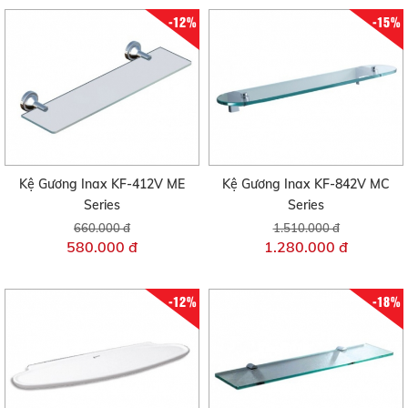
-12%
-15%
Kệ Gương Inax KF-412V ME
Kệ Gương Inax KF-842V MC
Series
Series
660.000 đ
1.510.000 đ
580.000 đ
1.280.000 đ
-12%
-18%