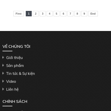
First
1
2
3
4
5
6
7
8
9
End
VỀ CHÚNG TÔI
Giới thiệu
Sản phẩm
Tin tức & Sự kiện
Video
Liên hệ
CHÍNH SÁCH