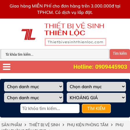
0909445903
Giao hàng MIỄN PHÍ cho đơn hàng trên 3.000.000đ tại
TPHCM. Có dịch vụ lắp đặt.
Tìm kiếm
Hotline: 0909445903
TÌM KIẾM
SẢN PHẨM
THIẾT BỊ VỆ SINH
PHỤ KIỆN PHÒNG TẮM
PHỤ