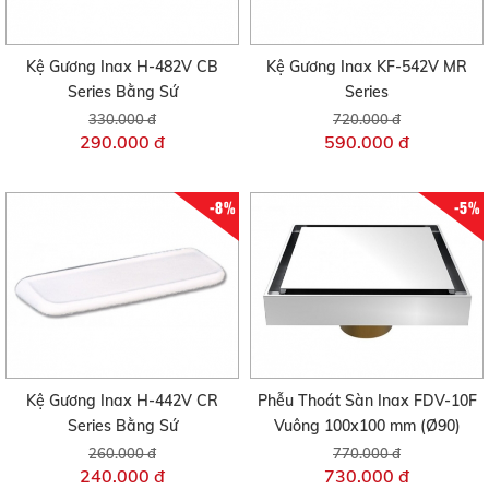
Kệ Gương Inax H-482V CB
Kệ Gương Inax KF-542V MR
Series Bằng Sứ
Series
330.000 đ
720.000 đ
290.000 đ
590.000 đ
-8%
-5%
Kệ Gương Inax H-442V CR
Phễu Thoát Sàn Inax FDV-10F
Series Bằng Sứ
Vuông 100x100 mm (Ø90)
260.000 đ
770.000 đ
240.000 đ
730.000 đ