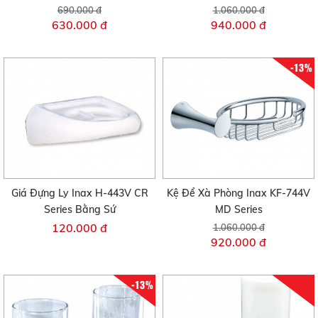
690.000 đ
1.060.000 đ
630.000 đ
940.000 đ
-13%
Giá Đựng Ly Inax H-443V CR
Kệ Để Xà Phòng Inax KF-744V
Series Bằng Sứ
MD Series
120.000 đ
1.060.000 đ
920.000 đ
-13%