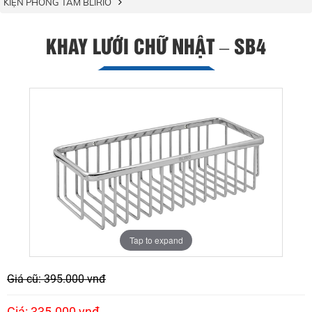
KIỆN PHÒNG TẮM BLIRIO
KHAY LƯỚI CHỮ NHẬT – SB4
Tap to expand
Giá cũ: 395.000 vnđ
Giá: 335.000 vnđ