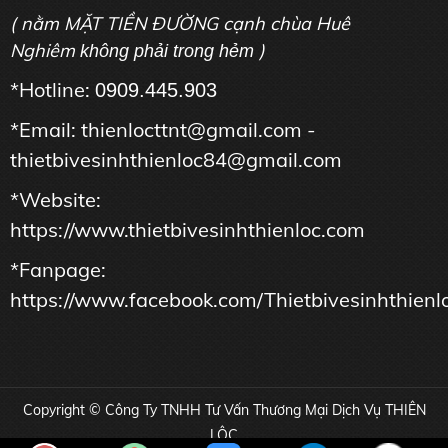
( nằm MẶT TIỀN ĐƯỜNG cạnh chùa Huê
Nghiêm
)
không phải trong hẻm
*Hotline:
0909.445.903
*Email: thienlocttnt@gmail.com -
thietbivesinhthienloc84@gmail.com
*Website:
https://www.thietbivesinhthienloc.com
*Fanpage:
https://www.facebook.com/Thietbivesinhthienl
Copyright © Công Ty TNHH Tư Vấn Thương Mại Dịch Vụ THIÊN
LỘC