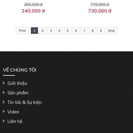
260.000 đ
770.000 đ
240.000 đ
730.000 đ
First
1
2
3
4
5
6
7
8
9
End
VỀ CHÚNG TÔI
Giới thiệu
Sản phẩm
Tin tức & Sự kiện
Video
Liên hệ