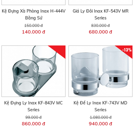
Kệ Đựng Xà Phòng Inax H-444V
Giá Ly Đôi Inax KF-543V MR
Bằng Sứ
Series
150.000 đ
830.000 đ
140.000 đ
680.000 đ
-13%
Kệ Đựng Ly Inax KF-843V MC
Kệ Để Ly Inax KF-743V MD
Series
Series
99.000 đ
1.080.000 đ
860.000 đ
940.000 đ