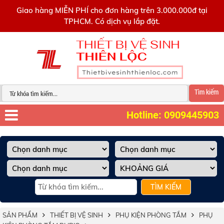
0909445903
Giao hàng MIỄN PHÍ cho đơn hàng trên 3.000.000đ tại
TPHCM. Có dịch vụ lắp đặt.
Tìm kiếm
Hotline: 0909445903
TÌM KIẾM
SẢN PHẨM
THIẾT BỊ VỆ SINH
PHỤ KIỆN PHÒNG TẮM
PHỤ