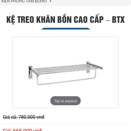
KIỆN PHÒNG TẮM BLIRIO
KỆ TREO KHĂN BỒN CAO CẤP – BTX
Tap to expand
Giá cũ: 780.000 vnđ
Giá: 665.000 vnđ