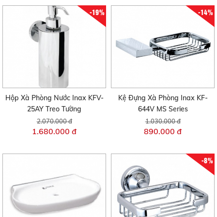
-19%
-14%
Hộp Xà Phòng Nước Inax KFV-
Kệ Đựng Xà Phòng Inax KF-
25AY Treo Tường
644V MS Series
2.070.000 đ
1.030.000 đ
1.680.000 đ
890.000 đ
-8%