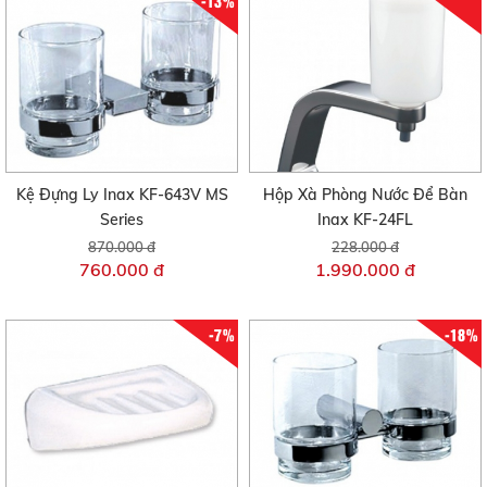
-13%
Kệ Đựng Ly Inax KF-643V MS
Hộp Xà Phòng Nước Để Bàn
Series
Inax KF-24FL
870.000 đ
228.000 đ
760.000 đ
1.990.000 đ
-7%
-18%