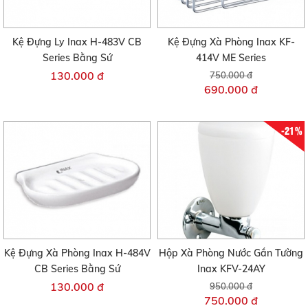
Kệ Đựng Ly Inax H-483V CB
Kệ Đựng Xà Phòng Inax KF-
Series Bằng Sứ
414V ME Series
130.000 đ
750.000 đ
690.000 đ
-21%
Kệ Đựng Xà Phòng Inax H-484V
Hộp Xà Phòng Nước Gắn Tường
CB Series Bằng Sứ
Inax KFV-24AY
130.000 đ
950.000 đ
750.000 đ