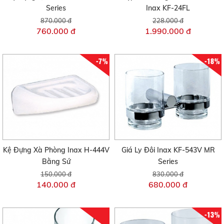
Series
Inax KF-24FL
870.000 đ
228.000 đ
760.000 đ
1.990.000 đ
-7%
-18%
Kệ Đựng Xà Phòng Inax H-444V
Giá Ly Đôi Inax KF-543V MR
Bằng Sứ
Series
150.000 đ
830.000 đ
140.000 đ
680.000 đ
-13%