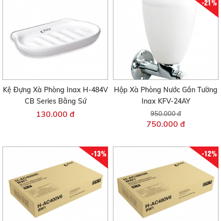
-21%
Kệ Đựng Xà Phòng Inax H-484V
Hộp Xà Phòng Nước Gắn Tường
CB Series Bằng Sứ
Inax KFV-24AY
130.000 đ
950.000 đ
750.000 đ
-13%
-12%