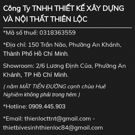
Công Ty TNHH THIẾT KẾ XÂY DỰNG
VÀ NỘI THẤT THIÊN LỘC
*Mã số thuế: 0318363559
*Địa chỉ: 150 Trần Não, Phường An Khánh,
Thành Phố Hồ Chí Minh
.
Showroom: 2/6 Lương Định Của, Phường An
Kh
ánh, TP Hồ Chí Minh.
( nằm MẶT TIỀN ĐƯỜNG cạnh chùa Huê
Nghiêm
)
không phải trong hẻm
*Hotline:
0909.445.903
*Email: thienlocttnt@gmail.com -
thietbivesinhthienloc84@gmail.com