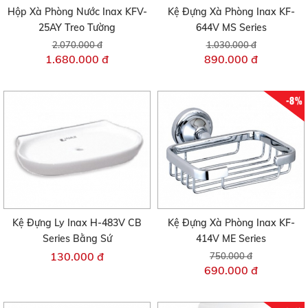
Hộp Xà Phòng Nước Inax KFV-
Kệ Đựng Xà Phòng Inax KF-
25AY Treo Tường
644V MS Series
2.070.000 đ
1.030.000 đ
1.680.000 đ
890.000 đ
-8%
Kệ Đựng Ly Inax H-483V CB
Kệ Đựng Xà Phòng Inax KF-
Series Bằng Sứ
414V ME Series
130.000 đ
750.000 đ
690.000 đ