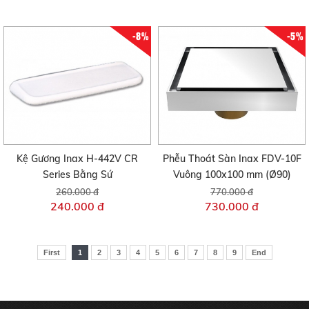
-8%
-5%
Kệ Gương Inax H-442V CR
Phễu Thoát Sàn Inax FDV-10F
Series Bằng Sứ
Vuông 100x100 mm (Ø90)
260.000 đ
770.000 đ
240.000 đ
730.000 đ
First
1
2
3
4
5
6
7
8
9
End