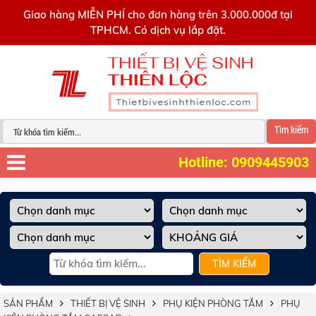
0909445903
Giao hàng MIỄN PHÍ cho đơn hàng trên 3.000.000đ tại
TPHCM. Có dịch vụ lắp đặt.
Tìm kiếm
Hotline: 0909445903
TÌM KIẾM
SẢN PHẨM
THIẾT BỊ VỆ SINH
PHỤ KIỆN PHÒNG TẮM
PHỤ