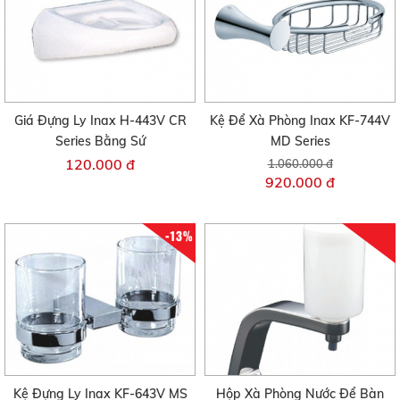
Giá Đựng Ly Inax H-443V CR
Kệ Để Xà Phòng Inax KF-744V
Series Bằng Sứ
MD Series
120.000 đ
1.060.000 đ
920.000 đ
-13%
Kệ Đựng Ly Inax KF-643V MS
Hộp Xà Phòng Nước Để Bàn