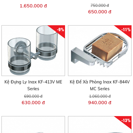
1.650.000 đ
750.000 đ
650.000 đ
-9%
-11%
Kệ Đựng Ly Inax KF-413V ME
Kệ Để Xà Phòng Inax KF-844V
Series
MC Series
690.000 đ
1.060.000 đ
630.000 đ
940.000 đ
-13%