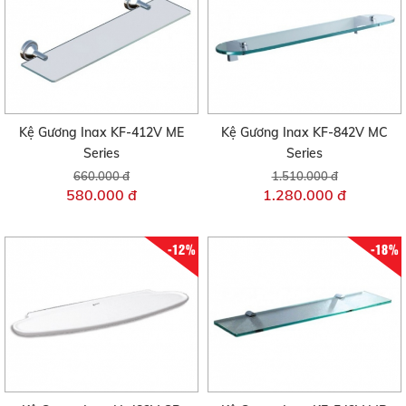
Kệ Gương Inax KF-412V ME
Kệ Gương Inax KF-842V MC
Series
Series
660.000 đ
1.510.000 đ
580.000 đ
1.280.000 đ
-12%
-18%