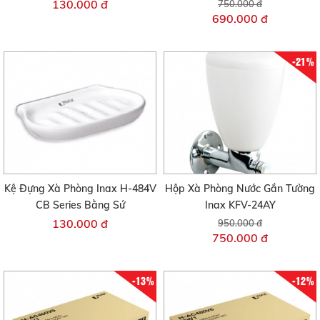
130.000 đ
750.000 đ
690.000 đ
-21%
Kệ Đựng Xà Phòng Inax H-484V
Hộp Xà Phòng Nước Gắn Tường
CB Series Bằng Sứ
Inax KFV-24AY
130.000 đ
950.000 đ
750.000 đ
-13%
-12%