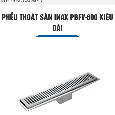
KIỆN PHÒNG TẮM INAX
PHỄU THOÁT SÀN INAX PBFV-600 KIỂU
DÀI