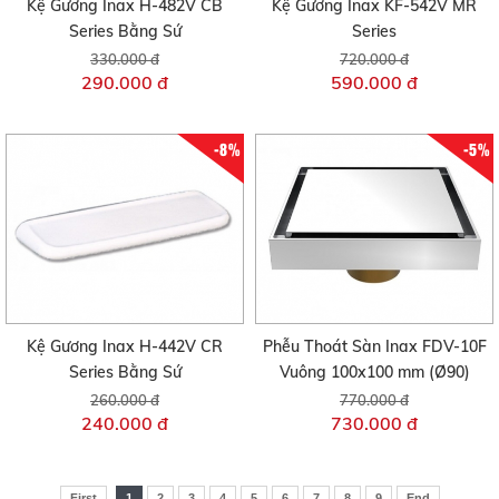
Kệ Gương Inax H-482V CB
Kệ Gương Inax KF-542V MR
Series Bằng Sứ
Series
330.000 đ
720.000 đ
290.000 đ
590.000 đ
-8%
-5%
Kệ Gương Inax H-442V CR
Phễu Thoát Sàn Inax FDV-10F
Series Bằng Sứ
Vuông 100x100 mm (Ø90)
260.000 đ
770.000 đ
240.000 đ
730.000 đ
First
1
2
3
4
5
6
7
8
9
End