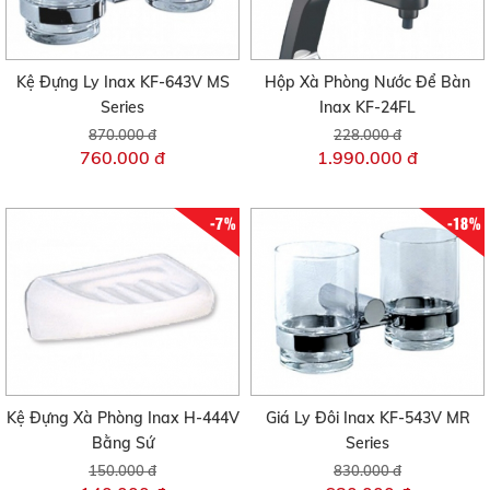
Kệ Đựng Ly Inax KF-643V MS
Hộp Xà Phòng Nước Để Bàn
Series
Inax KF-24FL
870.000 đ
228.000 đ
760.000 đ
1.990.000 đ
-7%
-18%
Kệ Đựng Xà Phòng Inax H-444V
Giá Ly Đôi Inax KF-543V MR
Bằng Sứ
Series
150.000 đ
830.000 đ