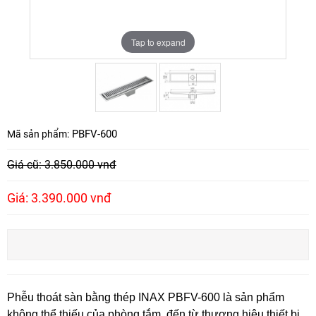
Tap to expand
Tap to expand
PBFV-600
Mã sản phẩm:
Giá cũ: 3.850.000 vnđ
Giá: 3.390.000 vnđ
Phễu thoát sàn bằng thép INAX PBFV-600 là sản phẩm
không thể thiếu của phòng tắm, đến từ thương hiệu thiết bị