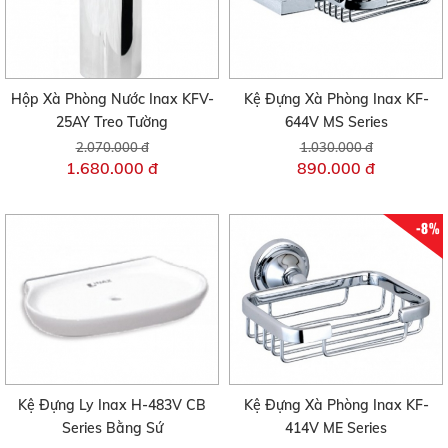
Hộp Xà Phòng Nước Inax KFV-
Kệ Đựng Xà Phòng Inax KF-
25AY Treo Tường
644V MS Series
2.070.000 đ
1.030.000 đ
1.680.000 đ
890.000 đ
-8%
Kệ Đựng Ly Inax H-483V CB
Kệ Đựng Xà Phòng Inax KF-
Series Bằng Sứ
414V ME Series