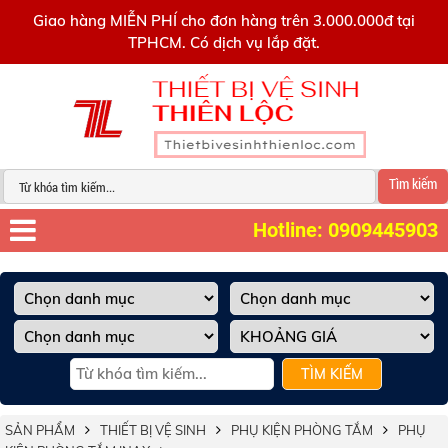
0909445903
Giao hàng MIỄN PHÍ cho đơn hàng trên 3.000.000đ tại
TPHCM. Có dịch vụ lắp đặt.
Tìm kiếm
Hotline: 0909445903
TÌM KIẾM
SẢN PHẨM
THIẾT BỊ VỆ SINH
PHỤ KIỆN PHÒNG TẮM
PHỤ