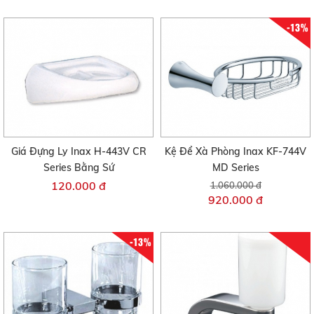
-13%
Giá Đựng Ly Inax H-443V CR
Kệ Để Xà Phòng Inax KF-744V
Series Bằng Sứ
MD Series
120.000 đ
1.060.000 đ
920.000 đ
-13%