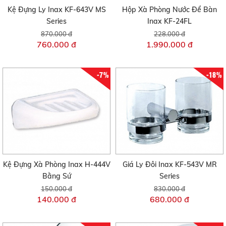
Kệ Đựng Ly Inax KF-643V MS
Hộp Xà Phòng Nước Để Bàn
Series
Inax KF-24FL
870.000 đ
228.000 đ
760.000 đ
1.990.000 đ
-7%
-18%
Kệ Đựng Xà Phòng Inax H-444V
Giá Ly Đôi Inax KF-543V MR
Bằng Sứ
Series
150.000 đ
830.000 đ
140.000 đ
680.000 đ