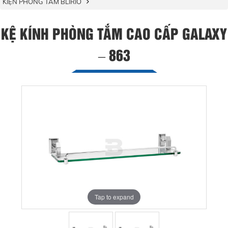
KIỆN PHÒNG TẮM BLIRIO
KỆ KÍNH PHÒNG TẮM CAO CẤP GALAXY
– 863
Tap to expand
Tap to expand