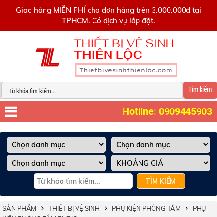
0909445903
Giao hàng MIỄN PHÍ cho đơn hàng trên 3.000.000đ tại
TPHCM. Có dịch vụ lắp đặt.
Tìm kiếm
Hotline: 0909445903
TÌM KIẾM
SẢN PHẨM
THIẾT BỊ VỆ SINH
PHỤ KIỆN PHÒNG TẮM
PHỤ