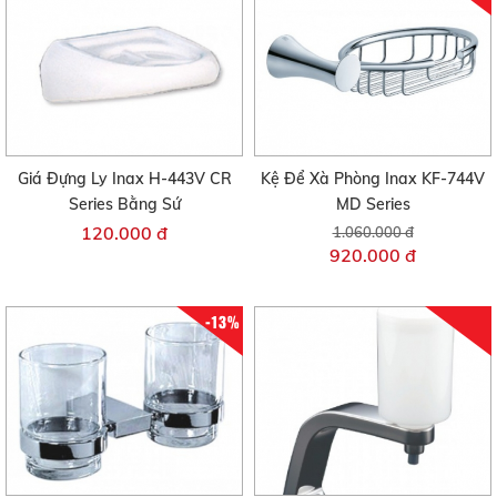
Giá Đựng Ly Inax H-443V CR
Kệ Để Xà Phòng Inax KF-744V
Series Bằng Sứ
MD Series
120.000 đ
1.060.000 đ
920.000 đ
-13%