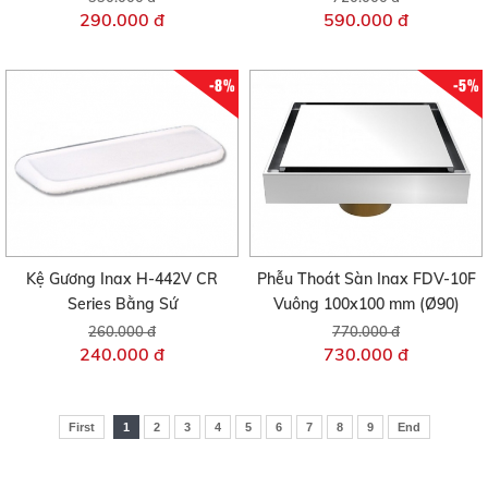
290.000 đ
590.000 đ
-8%
-5%
Kệ Gương Inax H-442V CR
Phễu Thoát Sàn Inax FDV-10F
Series Bằng Sứ
Vuông 100x100 mm (Ø90)
260.000 đ
770.000 đ
240.000 đ
730.000 đ
First
1
2
3
4
5
6
7
8
9
End