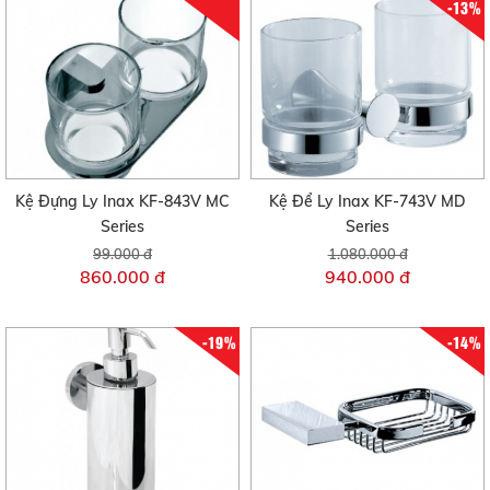
-13%
Kệ Đựng Ly Inax KF-843V MC
Kệ Để Ly Inax KF-743V MD
Series
Series
99.000 đ
1.080.000 đ
860.000 đ
940.000 đ
-19%
-14%