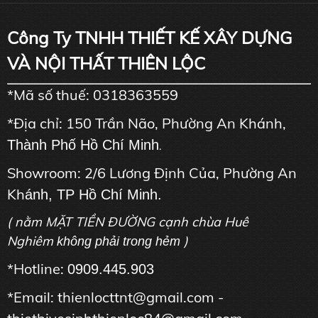
Công Ty TNHH THIẾT KẾ XÂY DỰNG
VÀ NỘI THẤT THIÊN LỘC
*Mã số thuế: 0318363559
*Địa chỉ: 150 Trần Não, Phường An Khánh,
Thành Phố Hồ Chí Minh
.
Showroom: 2/6 Lương Định Của, Phường An
Kh
ánh, TP Hồ Chí Minh.
( nằm MẶT TIỀN ĐƯỜNG cạnh chùa Huê
Nghiêm
)
không phải trong hẻm
*Hotline:
0909.445.903
*Email: thienlocttnt@gmail.com -