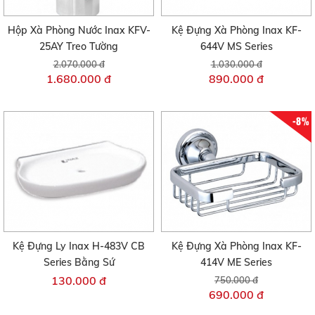
Hộp Xà Phòng Nước Inax KFV-
Kệ Đựng Xà Phòng Inax KF-
25AY Treo Tường
644V MS Series
2.070.000 đ
1.030.000 đ
1.680.000 đ
890.000 đ
-8%
Kệ Đựng Ly Inax H-483V CB
Kệ Đựng Xà Phòng Inax KF-
Series Bằng Sứ
414V ME Series
130.000 đ
750.000 đ
690.000 đ