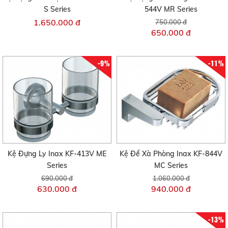
S Series
544V MR Series
1.650.000 đ
750.000 đ
650.000 đ
-9%
-11%
Kệ Đựng Ly Inax KF-413V ME
Kệ Để Xà Phòng Inax KF-844V
Series
MC Series
690.000 đ
1.060.000 đ
630.000 đ
940.000 đ
-13%