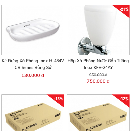
-21%
Kệ Đựng Xà Phòng Inax H-484V
Hộp Xà Phòng Nước Gắn Tường
CB Series Bằng Sứ
Inax KFV-24AY
130.000 đ
950.000 đ
750.000 đ
-13%
-12%