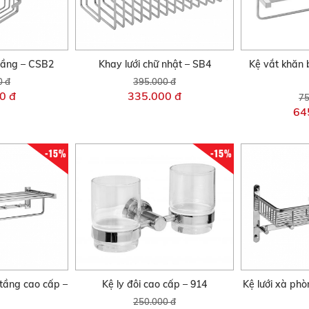
 tầng – CSB2
Khay lưới chữ nhật – SB4
Kệ vắt khăn 
0 đ
395.000 đ
0 đ
335.000 đ
75
64
-15%
-15%
 tầng cao cấp –
Kệ ly đôi cao cấp – 914
Kệ lưới xà phò
250.000 đ