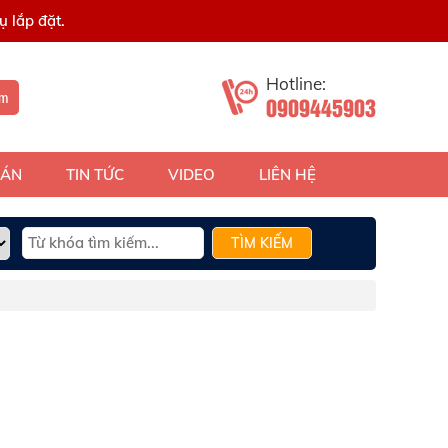
 lắp đặt.
Hotline:
ếm
0909445903
 ÁN
TIN TỨC
VIDEO
LIÊN HỆ
TÌM KIẾM