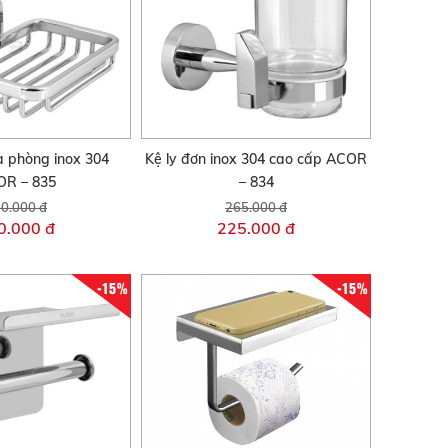
à phòng inox 304
Kệ ly đơn inox 304 cao cấp ACOR
R – 835
– 834
0.000 đ
265.000 đ
0.000 đ
225.000 đ
-15%
-15%