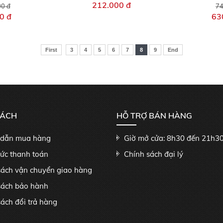
212.000 đ
00 đ
74
0 đ
63
First
3
4
5
6
7
8
9
End
SÁCH
HỖ TRỢ BÁN HÀNG
dẫn mua hàng
Giờ mở cửa: 8h30 đến 21h3
hức thanh toán
Chính sách đại lý
sách vận chuyển giao hàng
sách bảo hành
ách đổi trả hàng