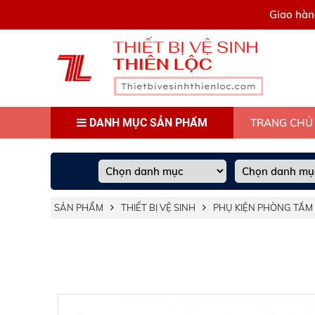
0909445903
Giao hàn
DANH MỤC SẢN PHẨM
TRANG CHỦ
SẢN PHẨM
THIẾT BỊ VỆ SINH
PHỤ KIỆN PHÒNG TẮM