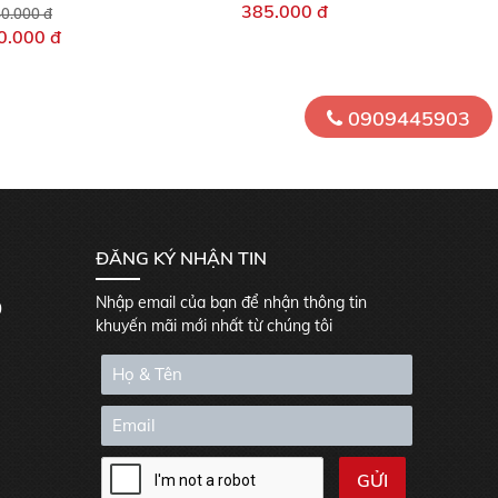
385.000 đ
0.000 đ
0.000 đ
0909445903
ĐĂNG KÝ NHẬN TIN
Nhập email của bạn để nhận thông tin
0
khuyến mãi mới nhất từ chúng tôi