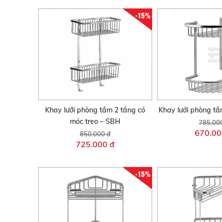
-15%
Khay lưới phòng tắm 2 tầng có
Khay lưới phòng tắ
móc treo – SBH
785.00
670.00
850.000 đ
725.000 đ
-15%