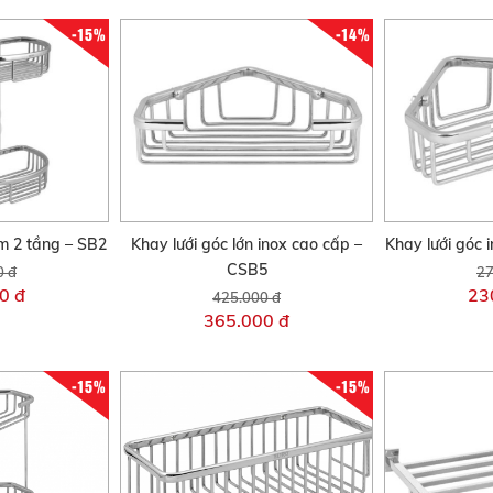
-15%
-14%
m 2 tầng – SB2
Khay lưới góc lớn inox cao cấp –
Khay lưới góc 
CSB5
0 đ
27
0 đ
23
425.000 đ
365.000 đ
-15%
-15%