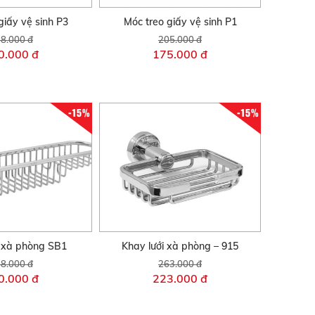
giấy vệ sinh P3
Móc treo giấy vệ sinh P1
8.000 đ
205.000 đ
0.000 đ
175.000 đ
-15%
-15%
i xà phòng SB1
Khay lưới xà phòng – 915
8.000 đ
263.000 đ
0.000 đ
223.000 đ