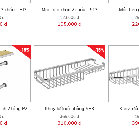
 2 chấu – HI2
Móc treo khăn 2 chấu – 912
Móc treo 
0 đ
123.000 đ
25
0 đ
105.000 đ
22
-15%
-15%
sinh 2 tầng P2
Khay lưới xà phòng SB3
Khay lướ
0 đ
365.000 đ
45
0 đ
310.000 đ
39