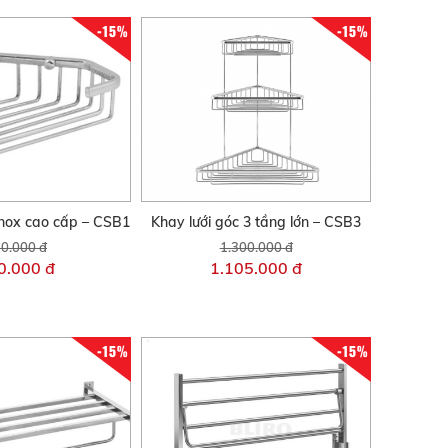
-15%
-15%
inox cao cấp – CSB1
Khay lưới góc 3 tầng lớn – CSB3
0.000 đ
1.300.000 đ
0.000 đ
1.105.000 đ
-15%
-15%