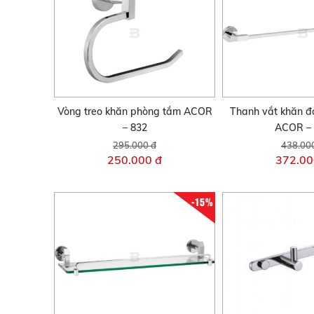
Vòng treo khăn phòng tắm ACOR
Thanh vắt khăn đ
– 832
ACOR – 
295.000 đ
438.00
250.000 đ
372.00
-15%