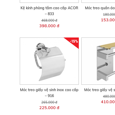
Kệ kính phòng tắm cao cấp ACOR
Móc treo quần áo
– 833
180.00
153.00
468.000 đ
398.000 đ
-15%
Móc treo giấy vệ sinh inox cao cấp
Móc treo giấy vệ 
– 916
480.00
410.00
265.000 đ
225.000 đ