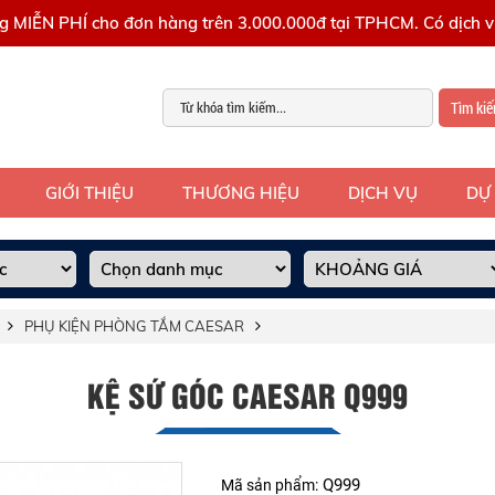
g MIỄN PHÍ cho đơn hàng trên 3.000.000đ tại TPHCM. Có dịch vụ
Tìm ki
GIỚI THIỆU
THƯƠNG HIỆU
DỊCH VỤ
DỰ
PHỤ KIỆN PHÒNG TẮM CAESAR
KỆ SỨ GÓC CAESAR Q999
Q999
Mã sản phẩm: