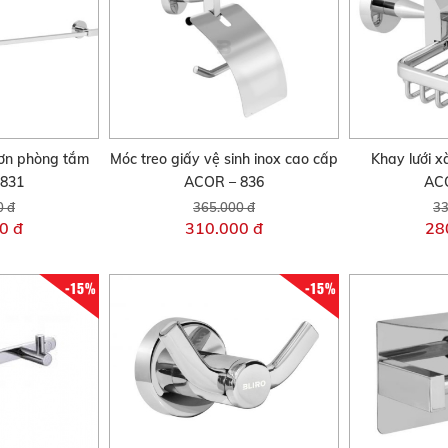
ơn phòng tắm
Móc treo giấy vệ sinh inox cao cấp
Khay lưới x
831
ACOR – 836
ACO
0 đ
365.000 đ
33
0 đ
310.000 đ
28
-15%
-15%