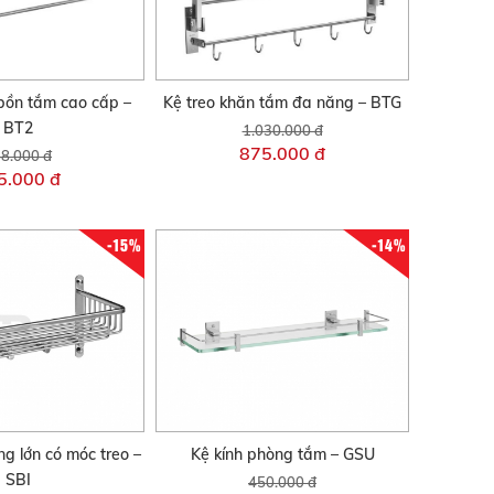
bồn tắm cao cấp –
Kệ treo khăn tắm đa năng – BTG
BT2
1.030.000 đ
875.000 đ
8.000 đ
5.000 đ
-15%
-14%
ng lớn có móc treo –
Kệ kính phòng tắm – GSU
SBI
450.000 đ