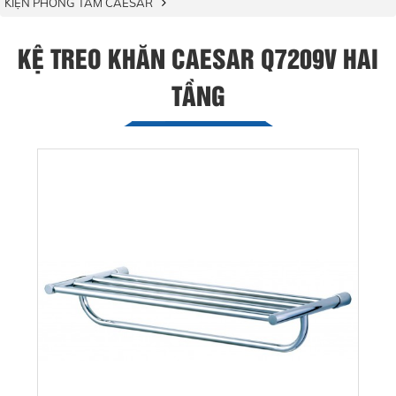
KIỆN PHÒNG TẮM CAESAR
KỆ TREO KHĂN CAESAR Q7209V HAI
TẦNG