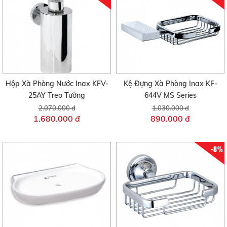
Hộp Xà Phòng Nước Inax KFV-
Kệ Đựng Xà Phòng Inax KF-
25AY Treo Tường
644V MS Series
2.070.000 đ
1.030.000 đ
1.680.000 đ
890.000 đ
-8%