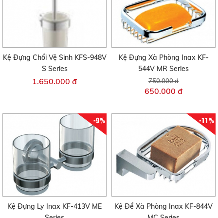
Kệ Đựng Chổi Vệ Sinh KFS-948V
Kệ Đựng Xà Phòng Inax KF-
S Series
544V MR Series
1.650.000 đ
750.000 đ
650.000 đ
-9%
-11%
Kệ Đựng Ly Inax KF-413V ME
Kệ Để Xà Phòng Inax KF-844V
Series
MC Series