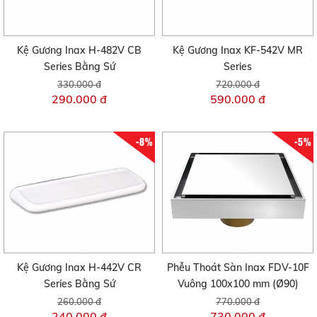
Kệ Gương Inax H-482V CB
Kệ Gương Inax KF-542V MR
Series Bằng Sứ
Series
330.000 đ
720.000 đ
290.000 đ
590.000 đ
-8%
-5%
Kệ Gương Inax H-442V CR
Phễu Thoát Sàn Inax FDV-10F
Series Bằng Sứ
Vuông 100x100 mm (Ø90)
260.000 đ
770.000 đ
240.000 đ
730.000 đ