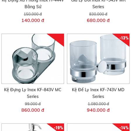
Bằng Sứ
Series
150.000 đ
830.000 đ
140.000 đ
680.000 đ
-13%
Kệ Đựng Ly Inax KF-843V MC
Kệ Để Ly Inax KF-743V MD
Series
Series
99.000 đ
1.080.000 đ
860.000 đ
940.000 đ
-19%
-14%