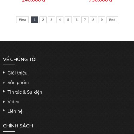
First
1
2
3
4
5
6
7
8
9
End
VỀ CHÚNG TÔI
Giới thiệu
Sản phẩm
Tin tức & Sự kiện
Video
Liên hệ
CHÍNH SÁCH