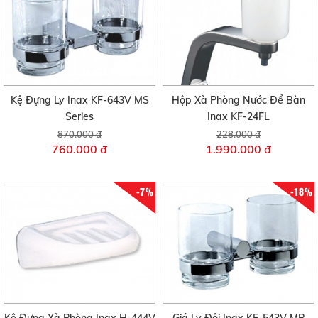
Kệ Đựng Ly Inax KF-643V MS
Hộp Xà Phòng Nước Để Bàn
Series
Inax KF-24FL
870.000 đ
228.000 đ
760.000 đ
1.990.000 đ
-7%
-18%
Kệ Đựng Xà Phòng Inax H-444V
Giá Ly Đôi Inax KF-543V MR