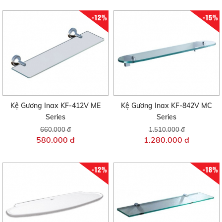
-12%
-15%
Kệ Gương Inax KF-412V ME
Kệ Gương Inax KF-842V MC
Series
Series
660.000 đ
1.510.000 đ
580.000 đ
1.280.000 đ
-12%
-18%