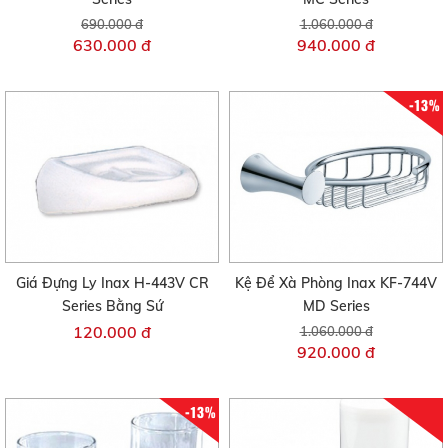
690.000 đ
1.060.000 đ
630.000 đ
940.000 đ
-13%
Giá Đựng Ly Inax H-443V CR
Kệ Để Xà Phòng Inax KF-744V
Series Bằng Sứ
MD Series
120.000 đ
1.060.000 đ
920.000 đ
-13%