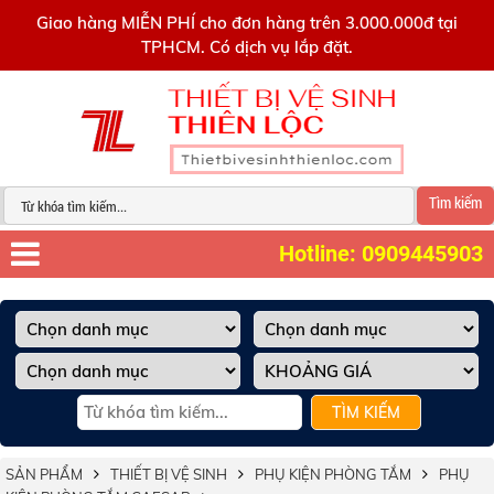
0909445903
Giao hàng MIỄN PHÍ cho đơn hàng trên 3.000.000đ tại
TPHCM. Có dịch vụ lắp đặt.
Tìm kiếm
Hotline: 0909445903
TÌM KIẾM
SẢN PHẨM
THIẾT BỊ VỆ SINH
PHỤ KIỆN PHÒNG TẮM
PHỤ