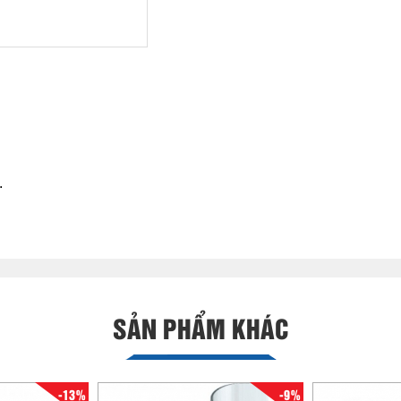
.
SẢN PHẨM KHÁC
-13%
-9%