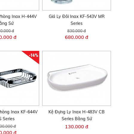
Phòng Inax H-444V
Giá Ly Đôi Inax KF-543V MR
ằng Sứ
Series
0.000 đ
830.000 đ
0.000 đ
680.000 đ
-14%
hòng Inax KF-644V
Kệ Đựng Ly Inax H-483V CB
 Series
Series Bằng Sứ
130.000 đ
30.000 đ
0.000 đ