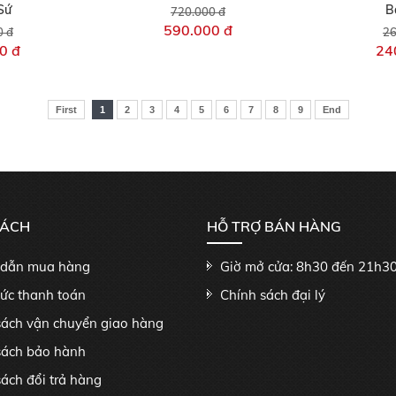
Sứ
B
720.000 đ
590.000 đ
0 đ
26
0 đ
24
First
1
2
3
4
5
6
7
8
9
End
SÁCH
HỖ TRỢ BÁN HÀNG
dẫn mua hàng
Giờ mở cửa: 8h30 đến 21h3
hức thanh toán
Chính sách đại lý
sách vận chuyển giao hàng
sách bảo hành
ách đổi trả hàng