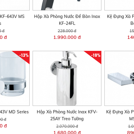
 KF-643V MS
Hộp Xà Phòng Nước Để Bàn Inax
Kệ Đựng Xà 
s
KF-24FL
B
0 đ
228.000 đ
15
0 đ
1.990.000 đ
14
-13%
-19%
743V MD Series
Hộp Xà Phòng Nước Inax KFV-
Kệ Đựng Xà P
25AY Treo Tường
MS
00 đ
0 đ
2.070.000 đ
1.0
1.680.000 đ
89