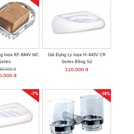
ng Inax KF-844V MC
Giá Đựng Ly Inax H-443V CR
Series
Series Bằng Sứ
120.000 đ
60.000 đ
0.000 đ
-7%
-18%