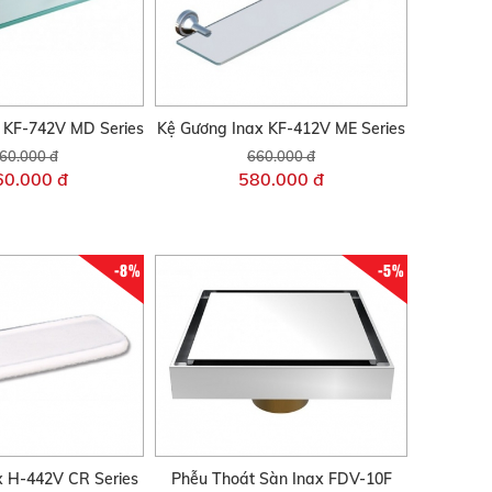
 KF-742V MD Series
Kệ Gương Inax KF-412V ME Series
60.000 đ
660.000 đ
60.000 đ
580.000 đ
-8%
-5%
x H-442V CR Series
Phễu Thoát Sàn Inax FDV-10F