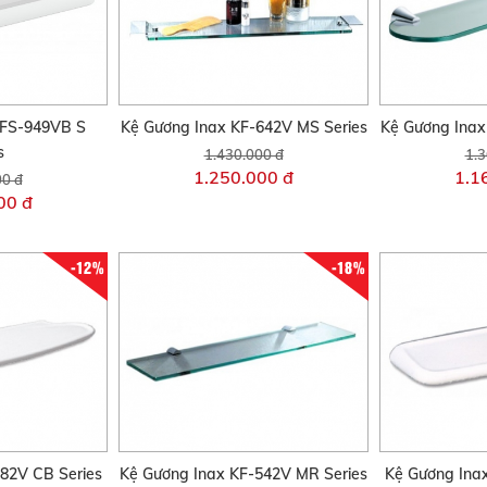
KFS-949VB S
Kệ Gương Inax KF-642V MS Series
Kệ Gương Inax
s
1.430.000 đ
1.3
1.250.000 đ
1.1
00 đ
00 đ
-12%
-18%
82V CB Series
Kệ Gương Inax KF-542V MR Series
Kệ Gương Ina