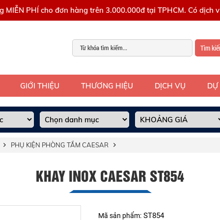
g MIỄN PHÍ cho đơn hàng trên 3.000.000đ tại TPHCM. Có dịch vụ
Tìm ki
GIỚI THIỆU
THƯƠNG HIỆU
DỊCH VỤ
DỰ
PHỤ KIỆN PHÒNG TẮM CAESAR
KHAY INOX CAESAR ST854
ST854
Mã sản phẩm: