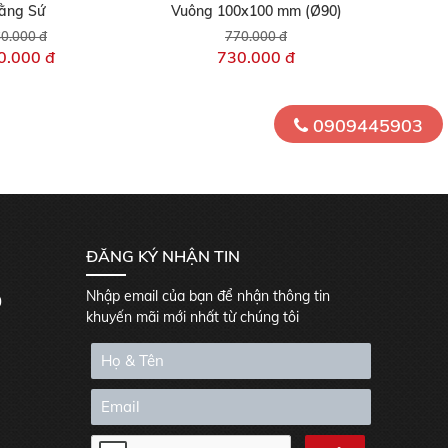
ằng Sứ
Vuông 100x100 mm (Ø90)
0.000 đ
770.000 đ
0.000 đ
730.000 đ
0909445903
ĐĂNG KÝ NHẬN TIN
Nhập email của bạn để nhận thông tin
0
khuyến mãi mới nhất từ chúng tôi