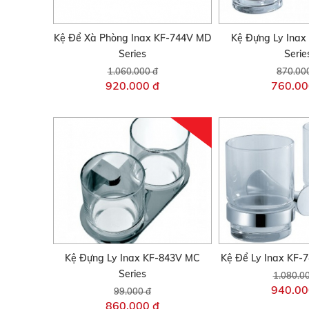
Kệ Để Xà Phòng Inax KF-744V MD
Kệ Đựng Ly Inax
Series
Serie
1.060.000 đ
870.00
920.000 đ
760.00
Kệ Đựng Ly Inax KF-843V MC
Kệ Để Ly Inax KF-
Series
1.080.0
940.00
99.000 đ
860.000 đ