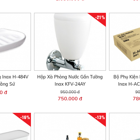
-21%
 Inax H-484V
Hộp Xà Phòng Nước Gắn Tường
Bộ Phụ Kiện
Bằng Sứ
Inax KFV-24AY
Inax H-A
0 đ
950.000 đ
90
750.000 đ
78
-16%
-13%