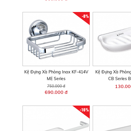
-8%
Kệ Đựng Xà Phòng Inax KF-414V
Kệ Đựng Xà Phòng
ME Series
CB Series 
130.00
750.000 đ
690.000 đ
-16%