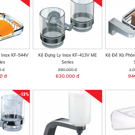
 Inax KF-544V
Kệ Đựng Ly Inax KF-413V ME
Kệ Để Xà Phò
ies
Series
0 đ
690.000 đ
1.0
0 đ
630.000 đ
94
-13%