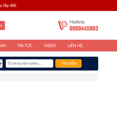
 lắp đặt.
Hotline:
ếm
0909445903
 ÁN
TIN TỨC
VIDEO
LIÊN HỆ
TÌM KIẾM