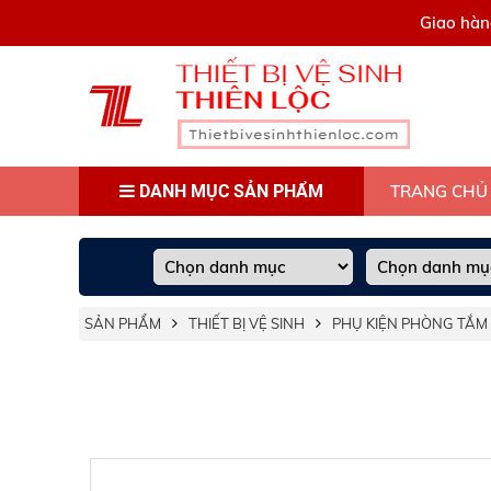
0909445903
Giao hàn
DANH MỤC SẢN PHẨM
TRANG CHỦ
SẢN PHẨM
THIẾT BỊ VỆ SINH
PHỤ KIỆN PHÒNG TẮM