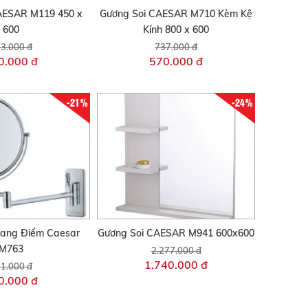
AESAR M119 450 x
Gương Soi CAESAR M710 Kèm Kệ
600
Kính 800 x 600
3.000 đ
737.000 đ
0.000 đ
570.000 đ
-21%
-24%
rang Điểm Caesar
Gương Soi CAESAR M941 600x600
M763
2.277.000 đ
1.740.000 đ
1.000 đ
0.000 đ