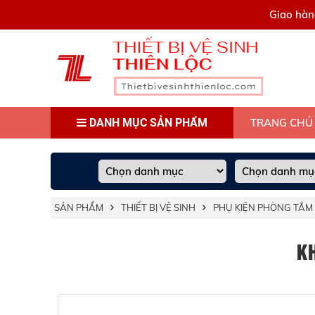
0909445903
Giao hàn
DANH MỤC SẢN PHẨM
TRANG CHỦ
SẢN PHẨM
THIẾT BỊ VỆ SINH
PHỤ KIỆN PHÒNG TẮM
K