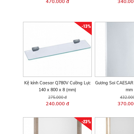
470.000 đ
340.00
-13%
Kệ kính Caesar Q780V Cường Lực
Gương Soi CAESAR
140 x 800 x 8 (mm)
mm
275.000 đ
432.00
240.000 đ
370.00
-23%