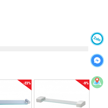
-23%
-9%