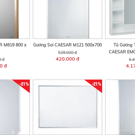
R M819 800 x
Gương Soi CAESAR M121 500x700
Tủ Gương 
CAESAR EM0
539.000 đ
420.000 đ
0 đ
6.4
0 đ
4.1
-21%
-21%