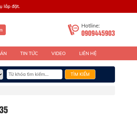
 lắp đặt.
Hotline:
ếm
0909445903
 ÁN
TIN TỨC
VIDEO
LIÊN HỆ
TÌM KIẾM
35