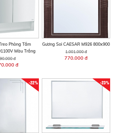
Treo Phòng Tắm
Gương Soi CAESAR M926 800x900
1100V Màu Trắng
1.001.000 đ
770.000 đ
90.000 đ
70.000 đ
-22%
-23%