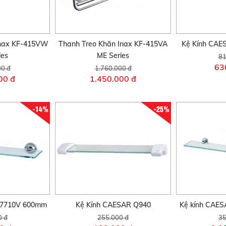
Inax KF-415VW
Thanh Treo Khăn Inax KF-415VA
Kệ Kính CAE
ies
ME Series
81
63
00 đ
1.760.000 đ
00 đ
1.450.000 đ
-14%
-25%
Q7710V 600mm
Kệ Kính CAESAR Q940
Kệ kính CAE
0 đ
255.000 đ
35