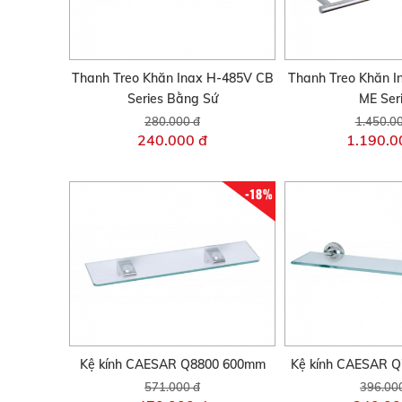
Thanh Treo Khăn Inax H-485V CB
Thanh Treo Khăn 
Series Bằng Sứ
ME Ser
280.000 đ
1.450.0
240.000 đ
1.190.0
-18%
Kệ kính CAESAR Q8800 600mm
Kệ kính CAESAR 
571.000 đ
396.00