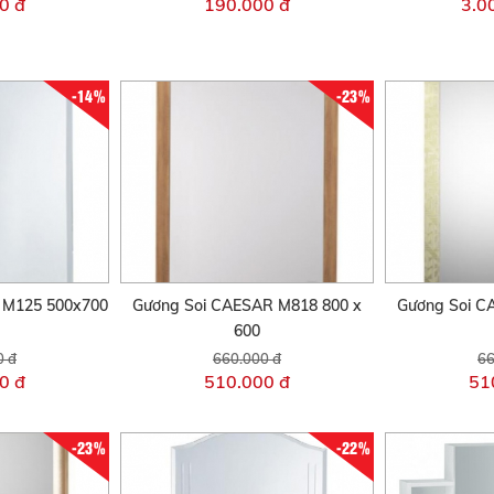
0 đ
190.000 đ
3.0
-14%
-23%
 M125 500x700
Gương Soi CAESAR M818 800 x
Gương Soi C
600
0 đ
660.000 đ
66
0 đ
510.000 đ
51
-23%
-22%