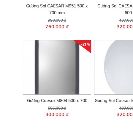
Gương Soi CAESAR M951 500 x
Gương Soi CAESA
700 mm
600
990.000 đ
407.00
760.000 đ
320.00
-21%
Gương Caesar M804 500 x 700
Gương Soi Caesar 
506.000 đ
407.00
400.000 đ
320.00