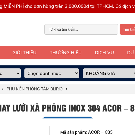
g MIỄN PHÍ cho đơn hàng trên 3.000.000đ tại TPHCM. Có dịch vụ
Tìm ki
GIỚI THIỆU
THƯƠNG HIỆU
DỊCH VỤ
DỰ
PHỤ KIỆN PHÒNG TẮM BLIRIO
HAY LƯỚI XÀ PHÒNG INOX 304 ACOR – 8
ACOR – 835
Mã sản phẩm: