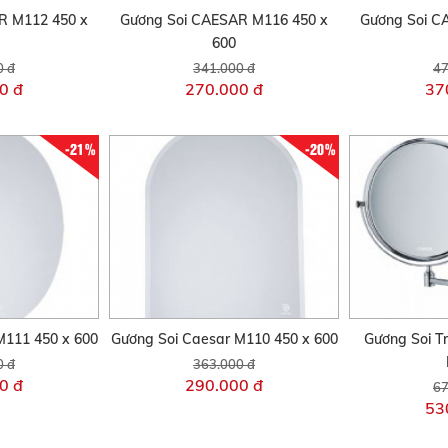
R M112 450 x
Gương Soi CAESAR M116 450 x
Gương Soi C
600
0 đ
341.000 đ
47
0 đ
270.000 đ
37
-21%
-20%
M111 450 x 600
Gương Soi Caesar M110 450 x 600
Gương Soi T
0 đ
363.000 đ
0 đ
290.000 đ
67
53