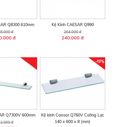
SAR Q8300 610mm
Kệ Kính CAESAR Q990
8.000 đ
264.000 đ
0.000 đ
240.000 đ
-17%
SAR Q7300V 600mm
Kệ kính Caesar Q760V Cường Lực
140 x 600 x 8 (mm)
2.000 đ